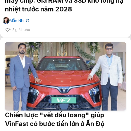
máy chip: Giá RAM và SSD khó lòng hạ
nhiệt trước năm 2028
Mẫn Nhi
✔
2 giờ trước
Chiến lược "vết dầu loang" giúp
VinFast có bước tiến lớn ở Ấn Độ