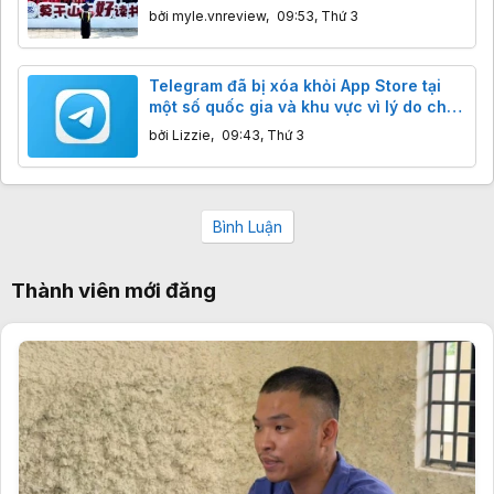
16 lần
bởi
myle.vnreview
,
09:53, Thứ 3
Telegram đã bị xóa khỏi App Store tại
một số quốc gia và khu vực vì lý do chưa
rõ
bởi
Lizzie
,
09:43, Thứ 3
Bình Luận
Thành viên mới đăng