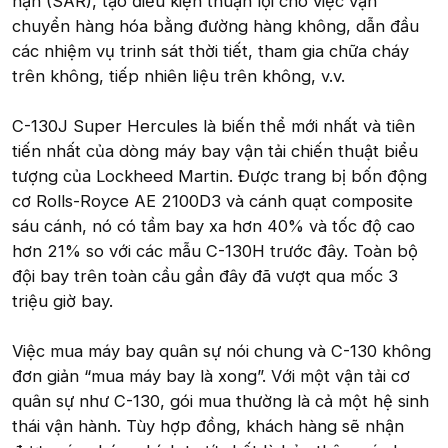
nạn (SAR), tạo điều kiện thuận lợi cho việc vận
chuyển hàng hóa bằng đường hàng không, dẫn đầu
các nhiệm vụ trinh sát thời tiết, tham gia chữa cháy
trên không, tiếp nhiên liệu trên không, v.v.
C-130J Super Hercules là biến thể mới nhất và tiên
tiến nhất của dòng máy bay vận tải chiến thuật biểu
tượng của Lockheed Martin. Được trang bị bốn động
cơ Rolls-Royce AE 2100D3 và cánh quạt composite
sáu cánh, nó có tầm bay xa hơn 40% và tốc độ cao
hơn 21% so với các mẫu C-130H trước đây. Toàn bộ
đội bay trên toàn cầu gần đây đã vượt qua mốc 3
triệu giờ bay.
Việc mua máy bay quân sự nói chung và C-130 không
đơn giản “mua máy bay là xong”. Với một vận tải cơ
quân sự như C-130, gói mua thường là cả một hệ sinh
thái vận hành. Tùy hợp đồng, khách hàng sẽ nhận