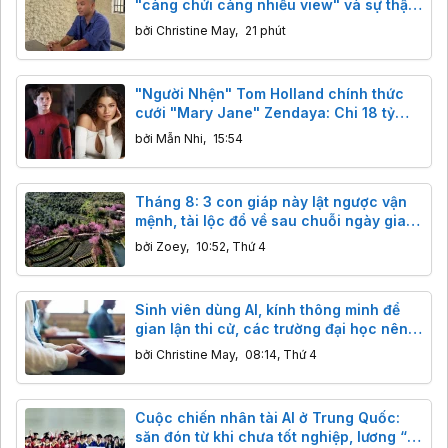
"càng chửi càng nhiều view" và sự thật
cần biết
bởi
Christine May
,
21 phút
"Người Nhện" Tom Holland chính thức
cưới "Mary Jane" Zendaya: Chi 18 tỷ
bao trọn điền trang, khách đến dự không
bởi
Mẫn Nhi
,
15:54
được mang điện thoại
Tháng 8: 3 con giáp này lật ngược vận
mệnh, tài lộc đổ về sau chuỗi ngày gian
nan.
bởi
Zoey
,
10:52, Thứ 4
Sinh viên dùng AI, kính thông minh để
gian lận thi cử, các trường đại học nên
làm gì?
bởi
Christine May
,
08:14, Thứ 4
Cuộc chiến nhân tài AI ở Trung Quốc:
săn đón từ khi chưa tốt nghiệp, lương “x”