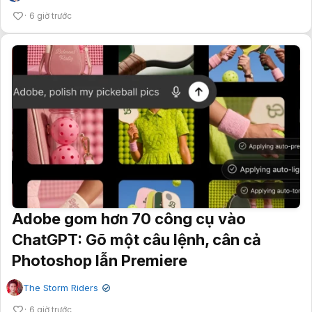
6 giờ trước
Adobe gom hơn 70 công cụ vào
ChatGPT: Gõ một câu lệnh, cân cả
Photoshop lẫn Premiere
The Storm Riders
✔
6 giờ trước