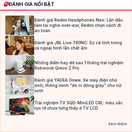
ĐÁNH GIÁ NỔI BẬT
Đánh giá Redmi Headphones Neo: Lần đầu
làm tai nghe over-ear, Redmi chọn cách đi
an toàn
Đánh giá JBL Live 780NC: Sự cá tính trong
cả ngoại hình lẫn chất âm
Những điểm hay dở sau 1 tháng trải nghiệm
Roborock Qrevo 2 Pro
Đánh giá YADEA Omee: Xe máy điện nhỏ
xinh, thông minh “đo ni đóng giày” cho nữ
sinh
Trải nghiệm TV SQD-MiniLED C8L: màu sắc
rực rỡ chưa từng thấy ở TV LCD
Xem thêm