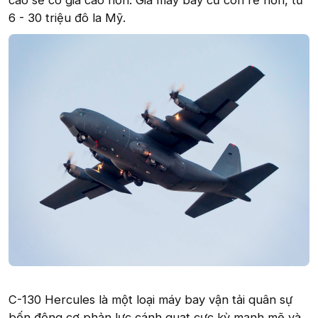
cao sẽ có giá cao hơn. Giá máy bay cũ còn rẻ hơn, từ
6 - 30 triệu đô la Mỹ.
C-130 Hercules là một loại máy bay vận tải quân sự
bốn động cơ phản lực cánh quạt cực kỳ mạnh mẽ và