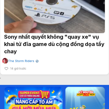
Sony nhất quyết không "quay xe" vụ
khai tử đĩa game dù cộng đồng dọa tẩy
chay
The Storm Riders
✔
14 giờ trước