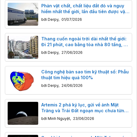
Phản vật chất, chất liệu đắt đỏ và nguy
hiểm nhất thế giới, lần đầu tiên được vận
chuyển bằng xe tải
bởi
Derpy
,
01/07/2026
Thang cuốn ngoài trời dài nhất thế giới:
Đi 21 phút, cao bằng tòa nhà 80 tầng, vé
chỉ 10k!
bởi
Derpy
,
27/06/2026
Công nghệ bản sao tim kỹ thuật số: Phẫu
thuật tim hiệu quả 100%
bởi
Derpy
,
24/06/2026
Artemis 2 phá kỷ lục, gửi về ảnh Mặt
Trăng và Trái Đất ngoạn mục chưa từng
thấy
bởi
Minh Nguyệt
,
23/06/2026