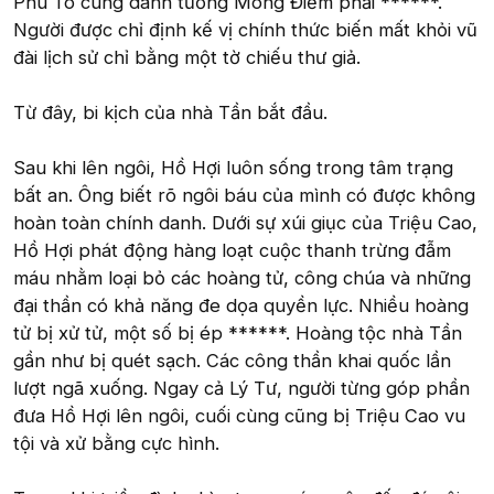
Phù Tô cùng danh tướng Mông Điềm phải ******.
Người được chỉ định kế vị chính thức biến mất khỏi vũ
đài lịch sử chỉ bằng một tờ chiếu thư giả.
Từ đây, bi kịch của nhà Tần bắt đầu.
Sau khi lên ngôi, Hồ Hợi luôn sống trong tâm trạng
bất an. Ông biết rõ ngôi báu của mình có được không
hoàn toàn chính danh. Dưới sự xúi giục của Triệu Cao,
Hồ Hợi phát động hàng loạt cuộc thanh trừng đẫm
máu nhằm loại bỏ các hoàng tử, công chúa và những
đại thần có khả năng đe dọa quyền lực. Nhiều hoàng
tử bị xử tử, một số bị ép ******. Hoàng tộc nhà Tần
gần như bị quét sạch. Các công thần khai quốc lần
lượt ngã xuống. Ngay cả Lý Tư, người từng góp phần
đưa Hồ Hợi lên ngôi, cuối cùng cũng bị Triệu Cao vu
tội và xử bằng cực hình.