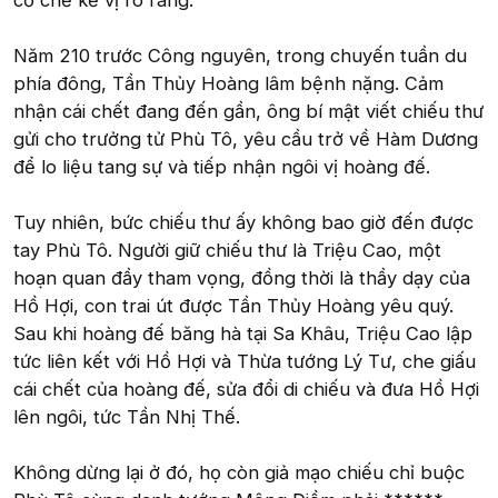
cơ chế kế vị rõ ràng.
Năm 210 trước Công nguyên, trong chuyến tuần du
phía đông, Tần Thủy Hoàng lâm bệnh nặng. Cảm
nhận cái chết đang đến gần, ông bí mật viết chiếu thư
gửi cho trưởng tử Phù Tô, yêu cầu trở về Hàm Dương
để lo liệu tang sự và tiếp nhận ngôi vị hoàng đế.
Tuy nhiên, bức chiếu thư ấy không bao giờ đến được
tay Phù Tô. Người giữ chiếu thư là Triệu Cao, một
hoạn quan đầy tham vọng, đồng thời là thầy dạy của
Hồ Hợi, con trai út được Tần Thủy Hoàng yêu quý.
Sau khi hoàng đế băng hà tại Sa Khâu, Triệu Cao lập
tức liên kết với Hồ Hợi và Thừa tướng Lý Tư, che giấu
cái chết của hoàng đế, sửa đổi di chiếu và đưa Hồ Hợi
lên ngôi, tức Tần Nhị Thế.
Không dừng lại ở đó, họ còn giả mạo chiếu chỉ buộc