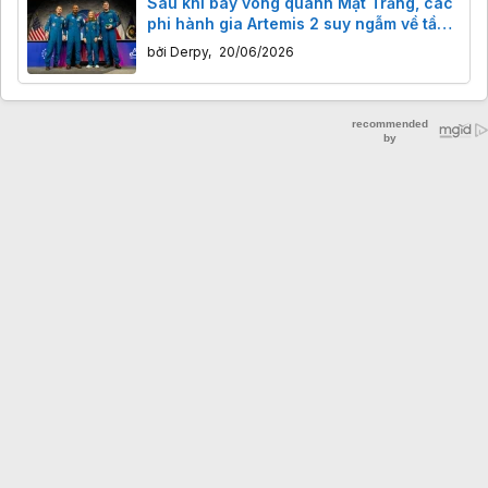
Sau khi bay vòng quanh Mặt Trăng, các
phi hành gia Artemis 2 suy ngẫm về tầm
quan trọng của trải nghiệm
bởi
Derpy
,
20/06/2026