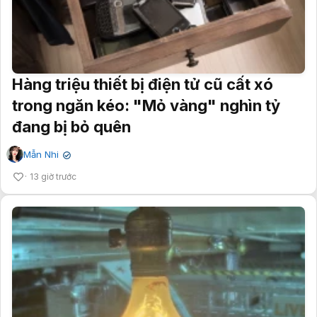
Hàng triệu thiết bị điện tử cũ cất xó
trong ngăn kéo: "Mỏ vàng" nghìn tỷ
đang bị bỏ quên
Mẫn Nhi
✔
13 giờ trước