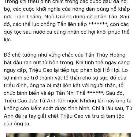
Trong khi triều đình chìm trong các cuộc đấu đá nội
bộ, các cuộc khởi nghĩa của nông dân bùng nổ khắp
nơi. Trần Thắng, Ngô Quảng dựng cờ phản Tần. Sau
đó, các thế lực chống Tần liên tiếp *******, còn các
quý tộc sáu nước cũ cũng nhân cơ hội khôi phục thế
lực.
Đế chế tưởng như vững chắc của Tần Thủy Hoàng
bắt đầu rạn nứt từ bên trong. Khi tình thế ngày càng
nguy cấp, Triệu Cao lại tiếp tục phản bội Hồ Hợi. Lo
sợ mình sẽ trở thành vật tế thần cho sự sụp đổ của
triều đình, ông ta bí mật liên kết với người thân, tổ
chức binh biến và ép Tần Nhị Thế ******. Sau đó,
Triệu Cao đưa Tử Anh lên ngôi. Nhưng lần này ông ta
không còn kiểm soát được tình hình. Chỉ ít lâu sau, Tử
Anh đã ra tay giết chết Triệu Cao và tru di tam tộc
của ông ta.