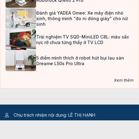
Roborock Qrevo 2 Pro
Đánh giá YADEA Omee: Xe máy điện nhỏ
xinh, thông minh “đo ni đóng giày” cho nữ
sinh
Trải nghiệm TV SQD-MiniLED C8L: màu sắc
rực rỡ chưa từng thấy ở TV LCD
5 điểm mình thích ở robot hút bụi lau sàn
Dreame L50s Pro Ultra
Xem thêm
Chịu trách nhiệm nội dung: LÊ THỊ HẠNH
Bản quyền @2023 Công ty Cổ phần Bkav
Địa chỉ: Tầng 2, Tòa nhà HH1, Đường Dương Đình Nghệ,