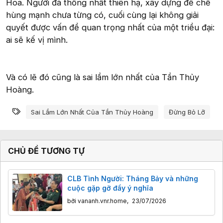
Hoa. Người đã thống nhất thiên hạ, xây dựng đế chế
hùng mạnh chưa từng có, cuối cùng lại không giải
quyết được vấn đề quan trọng nhất của một triều đại:
ai sẽ kế vị mình.
Và có lẽ đó cũng là sai lầm lớn nhất của Tần Thủy
Hoàng.
Từ khóa
Sai Lầm Lớn Nhất Của Tần Thủy Hoàng
Đừng Bỏ Lỡ
CHỦ ĐỀ TƯƠNG TỰ
CLB Tình Người: Tháng Bảy và những
cuộc gặp gỡ đầy ý nghĩa
bởi
vananh.vnr.home
,
23/07/2026