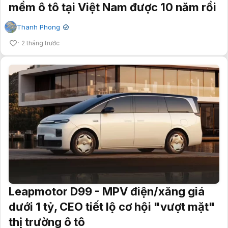
mềm ô tô tại Việt Nam được 10 năm rồi
Thanh Phong
✔
2 tháng trước
Leapmotor D99 - MPV điện/xăng giá
dưới 1 tỷ, CEO tiết lộ cơ hội "vượt mặt"
thị trường ô tô