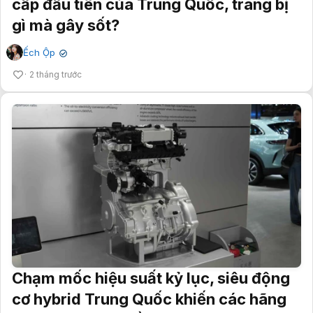
cấp đầu tiên của Trung Quốc, trang bị
gì mà gây sốt?
Ếch Ộp
✔
2 tháng trước
Chạm mốc hiệu suất kỷ lục, siêu động
cơ hybrid Trung Quốc khiến các hãng