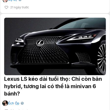
✔
21 ngày trước
Lexus LS kéo dài tuổi thọ: Chỉ còn bản
hybrid, tương lai có thể là minivan 6
bánh?
Ếch Ộp
✔