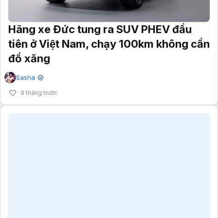
tiên ở Việt Nam, chạy 100km không cần
đổ xăng
Sasha
✔
9 tháng trước
Xe bán tải hybrid BYD SHARK6: chạy
điện 100 km, phạm vi kết hợp 1.000 km,