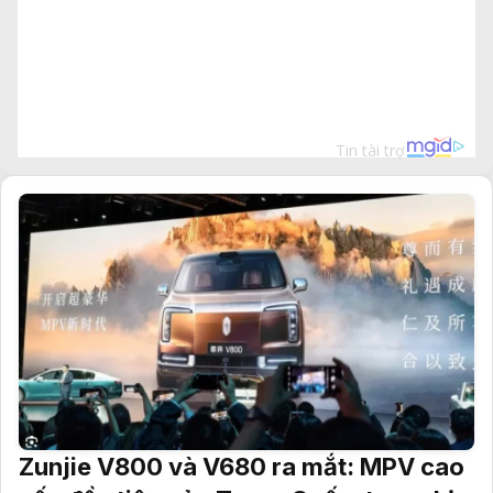
Zunjie V800 và V680 ra mắt: MPV cao