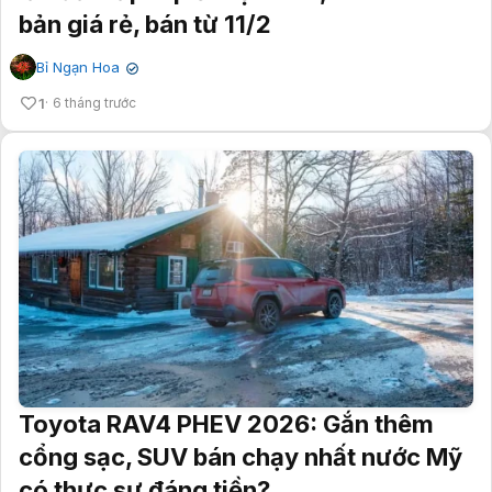
Bỉ Ngạn Hoa
✔
1
6 tháng trước
Toyota RAV4 PHEV 2026: Gắn thêm
cổng sạc, SUV bán chạy nhất nước Mỹ
có thực sự đáng tiền?
Nguyễn Đức Thao
✔