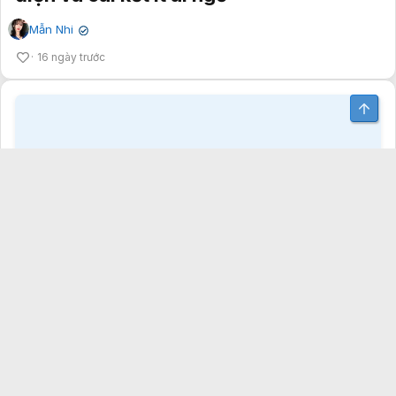
“Sát thủ ngầm” làm hại pin xe điện
nhanh hơn cả phơi xe ngoài trời nắng
Mỹ Lệ
✔
16 ngày trước