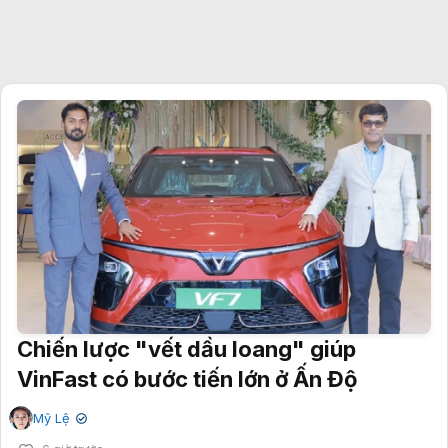
Chiến lược "vết dầu loang" giúp
VinFast có bước tiến lớn ở Ấn Độ
Mỹ Lệ
✔