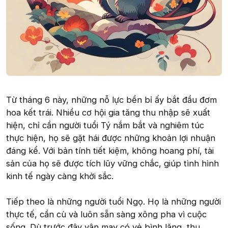
Từ tháng 6 này, những nỗ lực bền bỉ ấy bắt đầu đơm
hoa kết trái. Nhiều cơ hội gia tăng thu nhập sẽ xuất
hiện, chỉ cần người tuổi Tý nắm bắt và nghiêm túc
thực hiện, họ sẽ gặt hái được những khoản lợi nhuận
đáng kể. Với bản tính tiết kiệm, không hoang phí, tài
sản của họ sẽ được tích lũy vững chắc, giúp tình hình
kinh tế ngày càng khởi sắc.
Tiếp theo là những người tuổi Ngọ. Họ là những người
thực tế, cần cù và luôn sẵn sàng xông pha vì cuộc
sống. Dù trước đây vận may có vẻ bình lặng, thu