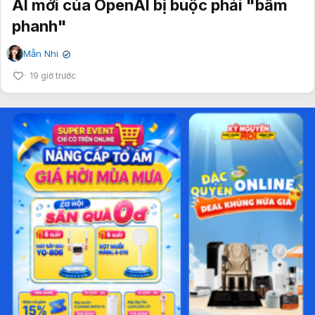
AI mới của OpenAI bị buộc phải "bấm
phanh"
Mẫn Nhi
✔
19 giờ trước