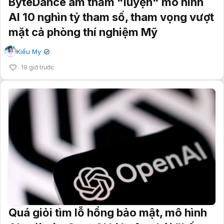
ByteDance âm thầm "luyện" mô hình
AI 10 nghìn tỷ tham số, tham vọng vượt
mặt cả phòng thí nghiệm Mỹ
Kiều My
✔
19 giờ trước
Quá giỏi tìm lỗ hổng bảo mật, mô hình