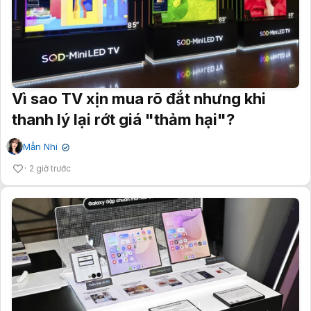
Vì sao TV xịn mua rõ đắt nhưng khi
thanh lý lại rớt giá "thảm hại"?
Mẫn Nhi
✔
2 giờ trước