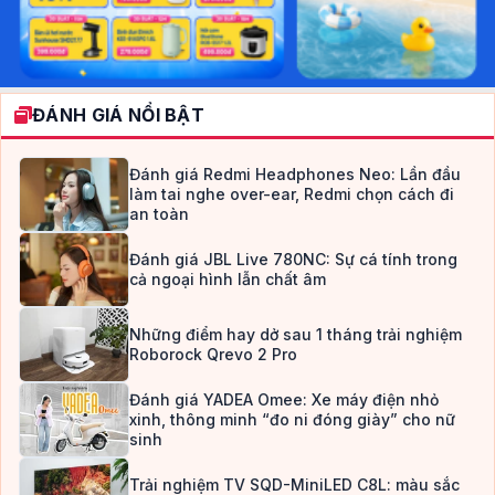
ĐÁNH GIÁ NỔI BẬT
Đánh giá Redmi Headphones Neo: Lần đầu
làm tai nghe over-ear, Redmi chọn cách đi
an toàn
Đánh giá JBL Live 780NC: Sự cá tính trong
cả ngoại hình lẫn chất âm
Những điểm hay dở sau 1 tháng trải nghiệm
Roborock Qrevo 2 Pro
Đánh giá YADEA Omee: Xe máy điện nhỏ
xinh, thông minh “đo ni đóng giày” cho nữ
sinh
Trải nghiệm TV SQD-MiniLED C8L: màu sắc