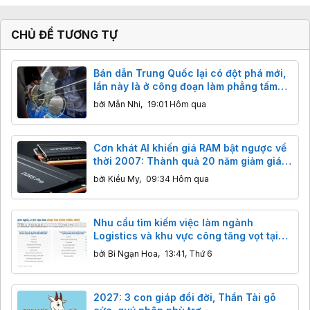
CHỦ ĐỀ TƯƠNG TỰ
Bán dẫn Trung Quốc lại có đột phá mới,
lần này là ở công đoạn làm phẳng tấm
wafer
bởi
Mẫn Nhi
,
19:01 Hôm qua
Cơn khát AI khiến giá RAM bật ngược về
thời 2007: Thành quả 20 năm giảm giá
"bốc hơi" chỉ sau vài tháng
bởi
Kiều My
,
09:34 Hôm qua
Nhu cầu tìm kiếm việc làm ngành
Logistics và khu vực công tăng vọt tại
Việt Nam
bởi
Bỉ Ngạn Hoa
,
13:41, Thứ 6
2027: 3 con giáp đổi đời, Thần Tài gõ