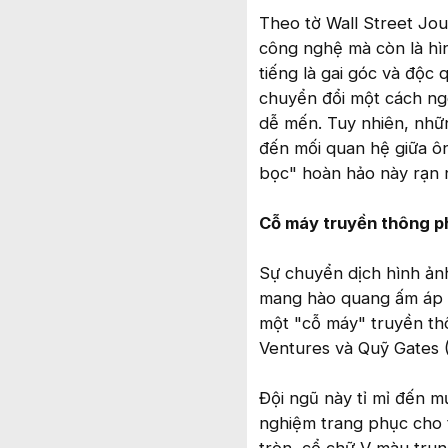
Theo tờ Wall Street Jou
công nghệ mà còn là hìn
tiếng là gai góc và độc
chuyển đổi một cách ng
dễ mến. Tuy nhiên, nhữn
đến mối quan hệ giữa ôn
bọc" hoàn hảo này rạn 
Cỗ máy truyền thông p
Sự chuyển dịch hình ản
mang hào quang ấm áp k
một "cỗ máy" truyền t
Ventures và Quỹ Gates 
Đội ngũ này tỉ mỉ đến m
nghiệm trang phục cho 