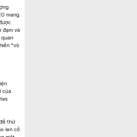
ượng
CEO mang
 được
m đạm và
n quan
hiến "vỏ
iện
ỉ của
tes
 để thử
o len cổ