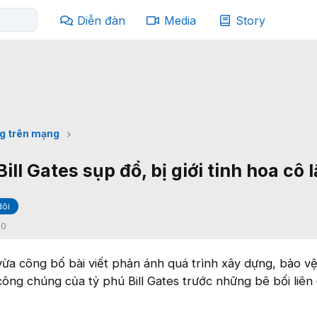
Diễn đàn
Media
Story
g trên mạng
ill Gates sụp đổ, bị giới tinh hoa cô 
dõi
:
0
vừa công bố bài viết phản ánh quá trình xây dựng, bảo vệ
công chúng của tỷ phú Bill Gates trước những bê bối liên