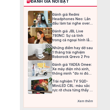
ĐÁNH GIÁ NỔI BẬT
Đánh giá Redmi
Headphones Neo: Lần
đầu làm tai nghe over-
ear, Redmi chọn cách đi
Đánh giá JBL Live
an toàn
780NC: Sự cá tính
trong cả ngoại hình lẫn
chất âm
Những điểm hay dở sau
1 tháng trải nghiệm
Roborock Qrevo 2 Pro
Đánh giá YADEA Omee:
Xe máy điện nhỏ xinh,
thông minh “đo ni đóng
giày” cho nữ sinh
Trải nghiệm TV SQD-
MiniLED C8L: màu sắc
rực rỡ chưa từng thấy ở
TV LCD
Xem thêm