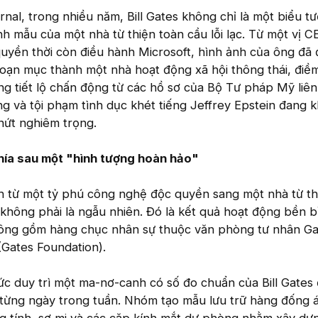
rnal, trong nhiều năm, Bill Gates không chỉ là một biểu t
h mẫu của một nhà từ thiện toàn cầu lỗi lạc. Từ một vị 
 quyền thời còn điều hành Microsoft, hình ảnh của ông đã
oạn mục thành một nhà hoạt động xã hội thông thái, điề
g tiết lộ chấn động từ các hồ sơ của Bộ Tư pháp Mỹ liê
g và tội phạm tình dục khét tiếng Jeffrey Epstein đang k
nứt nghiêm trọng.
hía sau một "hình tượng hoàn hảo"
h từ một tỷ phú công nghệ độc quyền sang một nhà từ th
hông phải là ngẫu nhiên. Đó là kết quả hoạt động bền b
hông gồm hàng chục nhân sự thuộc văn phòng tư nhân Ga
(Gates Foundation).
ức duy trì một ma-nơ-canh có số đo chuẩn của Bill Gates
từng ngày trong tuần. Nhóm tạo mẫu lưu trữ hàng đống á