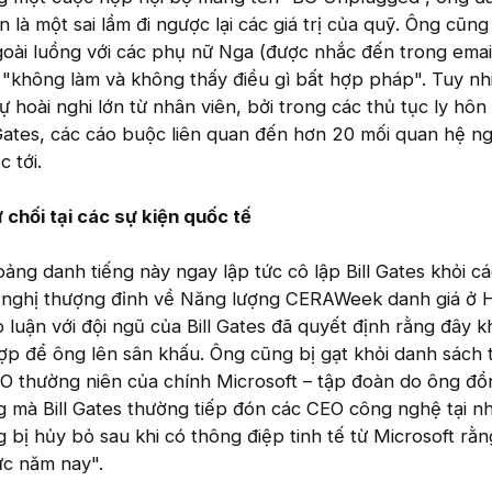
 là một sai lầm đi ngược lại các giá trị của quỹ. Ông cũng
goài luồng với các phụ nữ Nga (được nhắc đến trong emai
 "không làm và không thấy điều gì bất hợp pháp". Tuy nhi
 hoài nghi lớn từ nhân viên, bởi trong các thủ tục ly hôn
Gates, các cáo buộc liên quan đến hơn 20 mối quan hệ ng
 tới.
ừ chối tại các sự kiện quốc tế
ảng danh tiếng này ngay lập tức cô lập Bill Gates khỏi c
hội nghị thượng đỉnh về Năng lượng CERAWeek danh giá ở 
o luận với đội ngũ của Bill Gates đã quyết định rằng đây 
 hợp để ông lên sân khấu. Ông cũng bị gạt khỏi danh sách
EO thường niên của chính Microsoft – tập đoàn do ông đ
ng mà Bill Gates thường tiếp đón các CEO công nghệ tại n
bị hủy bỏ sau khi có thông điệp tinh tế từ Microsoft rằn
ức năm nay".