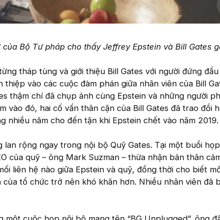
 của Bộ Tư pháp cho thấy Jeffrey Epstein và Bill Gates g
từng tháp tùng và giới thiệu Bill Gates với người đứng đầ
n thiệp vào các cuộc đàm phán giữa nhân viên của Bill Ga
ates thậm chí đã chụp ảnh cùng Epstein và những người p
 vào đó, hai cố vấn thân cận của Bill Gates đã trao đổi 
ong nhiều năm cho đến tận khi Epstein chết vào năm 2019.
 lan rộng ngay trong nội bộ Quỹ Gates. Tại một buổi họp
EO của quỹ – ông Mark Suzman – thừa nhận bản thân cả
mối liên hệ nào giữa Epstein và quỹ, đồng thời cho biết mố
 của tổ chức trở nên khó khăn hơn. Nhiều nhân viên đã 
ong một cuộc họp nội bộ mang tên “BG Unplugged”, ông đ