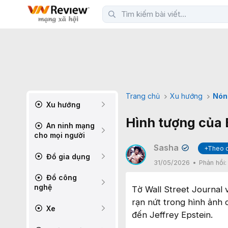
Trang chủ
Xu hướng
Nón
Xu hướng
Hình tượng của B
An ninh mạng
cho mọi người
Sasha
+Theo 
✔
Đồ gia dụng
31/05/2026
Phản hồi
Đồ công
nghệ
Tờ Wall Street Journal 
rạn nứt trong hình ảnh 
Xe
đến Jeffrey Epstein.