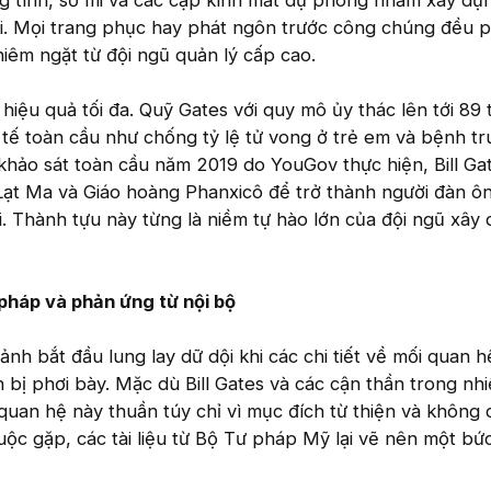
ng tính, sơ mi và các cặp kính mắt dự phòng nhằm xây dự
ũi. Mọi trang phục hay phát ngôn trước công chúng đều p
iêm ngặt từ đội ngũ quản lý cấp cao.
 hiệu quả tối đa. Quỹ Gates với quy mô ủy thác lên tới 89
 tế toàn cầu như chống tỷ lệ tử vong ở trẻ em và bệnh t
khảo sát toàn cầu năm 2019 do YouGov thực hiện, Bill Ga
 Lạt Ma và Giáo hoàng Phanxicô để trở thành người đàn ô
. Thành tựu này từng là niềm tự hào lớn của đội ngũ xây
 pháp và phản ứng từ nội bộ
ảnh bắt đầu lung lay dữ dội khi các chi tiết về mối quan h
n bị phơi bày. Mặc dù Bill Gates và các cận thần trong nh
 quan hệ này thuần túy chỉ vì mục đích từ thiện và không
uộc gặp, các tài liệu từ Bộ Tư pháp Mỹ lại vẽ nên một bứ