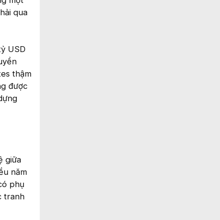
ng một
hải qua
 tỷ USD
ruyền
tes thậm
ng được
 dựng
ệ giữa
iều năm
 có phụ
c tranh