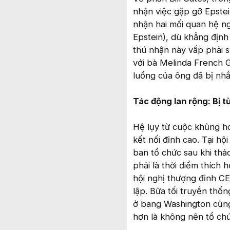
nhận việc gặp gỡ Epstein
nhận hai mối quan hệ n
Epstein), dù khẳng định
thú nhận này vấp phải sự
với bà Melinda French 
luồng của ông đã bị nhắc
Tác động lan rộng: Bị t
Hệ lụy từ cuộc khủng ho
kết nối đỉnh cao. Tại 
ban tổ chức sau khi thả
phải là thời điểm thích
hội nghị thượng đỉnh C
lập. Bữa tối truyền thố
ở bang Washington cũng 
hơn là không nên tổ ch