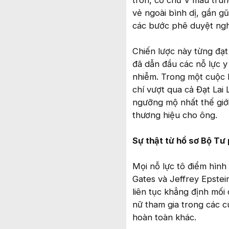
tròn, cổ chữ V màu tru
vẻ ngoài bình dị, gần g
các bước phê duyệt ngh
Chiến lược này từng đạt
đã dẫn đầu các nỗ lực y
nhiễm. Trong một cuộc 
chí vượt qua cả Đạt Lai
ngưỡng mộ nhất thế giới
thương hiệu cho ông.
Sự thật từ hồ sơ Bộ Tư
Mọi nỗ lực tô điểm hình 
Gates và Jeffrey Epstei
liên tục khẳng định mối
nữ tham gia trong các c
hoàn toàn khác.