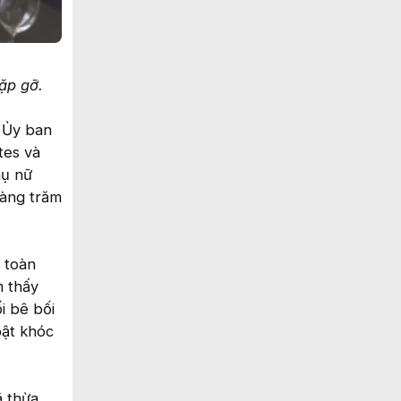
ặp gỡ.
u Ủy ban
tes và
hụ nữ
hàng trăm
 toàn
m thấy
i bê bối
bật khóc
ã thừa