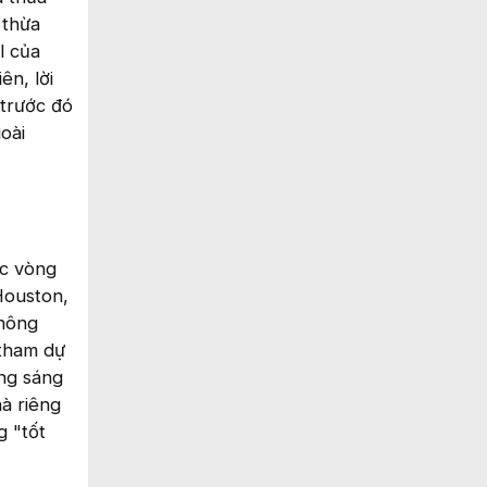
 thừa
l của
ên, lời
 trước đó
oài
ác vòng
Houston,
không
 tham dự
ồng sáng
hà riêng
g "tốt