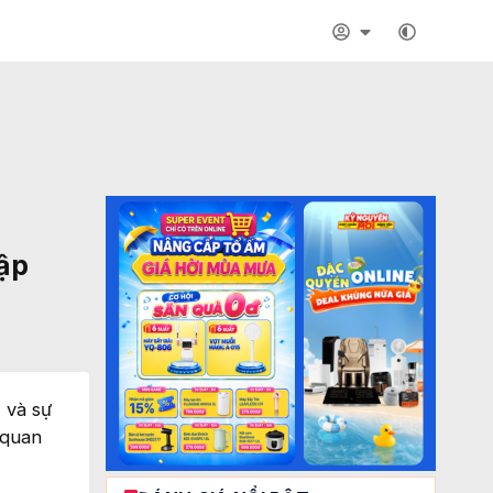
lập
 và sự
 quan