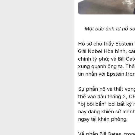
Một bức ảnh từ hồ sơ
Hồ sơ cho thấy Epstein 
Giải Nobel Hòa bình; ca
chính tỷ phú; và Bill G
xung quanh ông ta. Thêm
tin nhắn với Epstein tr
Sự phẫn nộ và thất vọng
thể vào đầu tháng 2, C
"bị bôi bẩn" bởi bất kỳ 
này đang khiến sứ mệnh
ngay tại khán phòng.
Về phần Bill Gates, tr