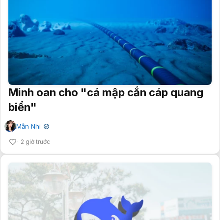
Minh oan cho "cá mập cắn cáp quang
biển"
Mẫn Nhi
✔
2 giờ trước