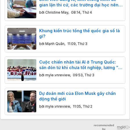
gian lận thi cử, các trường đại học nên
làm gì?
bởi
Christine May
,
08:14, Thứ 4
Khung kiến trúc tổng thể quốc gia số là
gì?
bởi
Mạnh Quân
,
11:09, Thứ 3
Cuộc chiến nhân tài AI ở Trung Quốc:
săn đón từ khi chưa tốt nghiệp, lương “x”
16 lần
bởi
myle.vnreview
,
09:53, Thứ 3
Dự đoán mới của Elon Musk gây chấn
động thế giới
bởi
myle.vnreview
,
11:05, Thứ 2