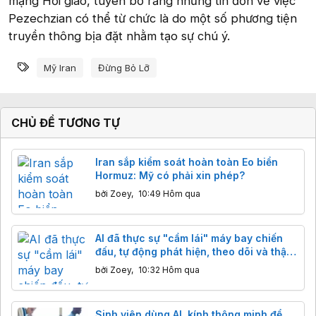
mạng Hồi giáo, tuyên bố rằng những tin đồn về việc
Pezechzian có thể từ chức là do một số phương tiện
truyền thông bịa đặt nhằm tạo sự chú ý.
Từ khóa
Mỹ Iran
Đừng Bỏ Lỡ
CHỦ ĐỀ TƯƠNG TỰ
Iran sắp kiểm soát hoàn toàn Eo biển
Hormuz: Mỹ có phải xin phép?
bởi
Zoey
,
10:49 Hôm qua
AI đã thực sự "cầm lái" máy bay chiến
đấu, tự động phát hiện, theo dõi và thậm
chí đánh chặn mục tiêu
bởi
Zoey
,
10:32 Hôm qua
Sinh viên dùng AI, kính thông minh để