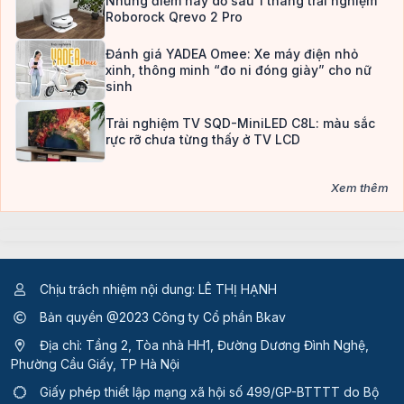
Những điểm hay dở sau 1 tháng trải nghiệm
Roborock Qrevo 2 Pro
Đánh giá YADEA Omee: Xe máy điện nhỏ
xinh, thông minh “đo ni đóng giày” cho nữ
sinh
Trải nghiệm TV SQD-MiniLED C8L: màu sắc
rực rỡ chưa từng thấy ở TV LCD
Xem thêm
Chịu trách nhiệm nội dung: LÊ THỊ HẠNH
Bản quyền @2023 Công ty Cổ phần Bkav
Địa chỉ: Tầng 2, Tòa nhà HH1, Đường Dương Đình Nghệ,
Phường Cầu Giấy, TP Hà Nội
Giấy phép thiết lập mạng xã hội số 499/GP-BTTTT
do Bộ