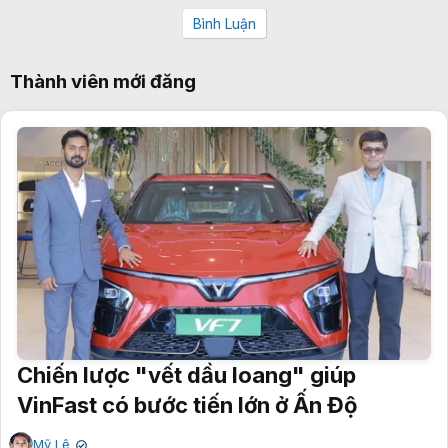
Bình Luận
Thành viên mới đăng
Chiến lược "vết dầu loang" giúp
VinFast có bước tiến lớn ở Ấn Độ
Mỹ Lệ
✔