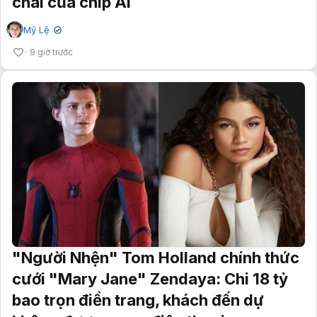
chai của chip AI
Mỹ Lệ
✔
9 giờ trước
"Người Nhện" Tom Holland chính thức
cưới "Mary Jane" Zendaya: Chi 18 tỷ
bao trọn điền trang, khách đến dự