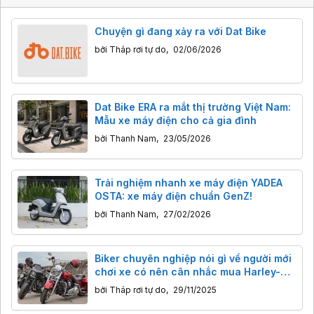
Chuyện gì đang xảy ra với Dat Bike
bởi
Tháp rơi tự do
,
02/06/2026
Dat Bike ERA ra mắt thị trường Việt Nam:
Mẫu xe máy điện cho cả gia đình
bởi
Thanh Nam
,
23/05/2026
Trải nghiệm nhanh xe máy điện YADEA
OSTA: xe máy điện chuẩn GenZ!
bởi
Thanh Nam
,
27/02/2026
Biker chuyên nghiệp nói gì về người mới
chơi xe có nên cân nhắc mua Harley-
Davidson?
bởi
Tháp rơi tự do
,
29/11/2025