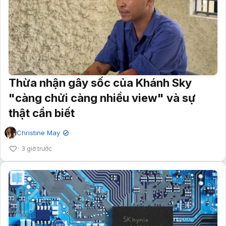
Thừa nhận gây sốc của Khánh Sky
"càng chửi càng nhiều view" và sự
thật cần biết
Christine May
✔
3 giờ trước