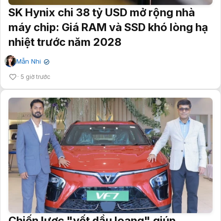
SK Hynix chi 38 tỷ USD mở rộng nhà
máy chip: Giá RAM và SSD khó lòng hạ
nhiệt trước năm 2028
Mẫn Nhi
✔
5 giờ trước
Chiến lược "vết dầu loang" giúp