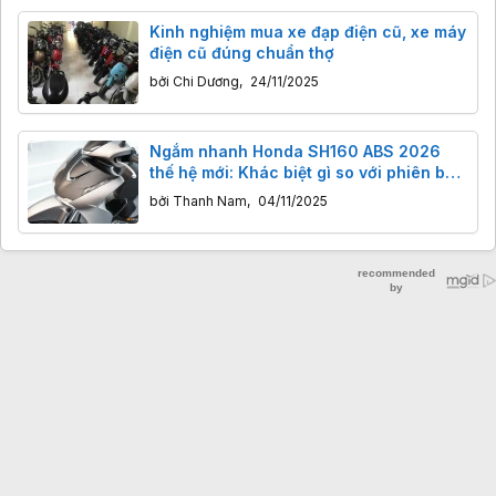
Kinh nghiệm mua xe đạp điện cũ, xe máy
điện cũ đúng chuẩn thợ
bởi
Chi Dương
,
24/11/2025
Ngắm nhanh Honda SH160 ABS 2026
thế hệ mới: Khác biệt gì so với phiên bản
tiền nhiệm?
bởi
Thanh Nam
,
04/11/2025