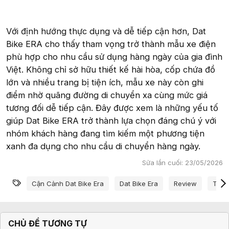
Với định hướng thực dụng và dễ tiếp cận hơn, Dat
Bike ERA cho thấy tham vọng trở thành mẫu xe điện
phù hợp cho nhu cầu sử dụng hàng ngày của gia đình
Việt. Không chỉ sở hữu thiết kế hài hòa, cốp chứa đồ
lớn và nhiều trang bị tiện ích, mẫu xe này còn ghi
điểm nhờ quãng đường di chuyển xa cùng mức giá
tương đối dễ tiếp cận. Đây được xem là những yếu tố
giúp Dat Bike ERA trở thành lựa chọn đáng chú ý với
nhóm khách hàng đang tìm kiếm một phương tiện
xanh đa dụng cho nhu cầu di chuyển hàng ngày.
Sửa lần cuối:
23/05/2026
Từ khóa
Cận Cảnh Dat Bike Era
Dat Bike Era
Review
Trải
CHỦ ĐỀ TƯƠNG TỰ