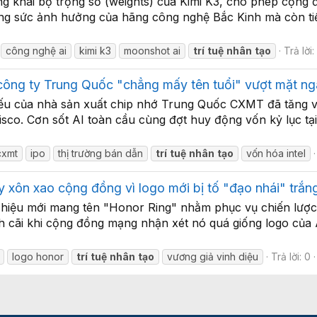
khai bộ trọng số (weights) của Kimi K3, cho phép cộng đồn
ộng sức ảnh hưởng của hãng công nghệ Bắc Kinh mà còn tiế
công nghệ ai
kimi k3
moonshot ai
trí
tuệ
nhân
tạo
Trả lời:
 công ty Trung Quốc "chẳng mấy tên tuổi" vượt mặt ng
hiếu của nhà sản xuất chip nhớ Trung Quốc CXMT đã tăng 
isco. Cơn sốt AI toàn cầu cùng đợt huy động vốn kỷ lục 
cxmt
ipo
thị trường bán dẫn
trí
tuệ
nhân
tạo
vốn hóa intel
y xôn xao cộng đồng vì logo mới bị tố "đạo nhái" trắn
 hiệu mới mang tên "Honor Ring" nhằm phục vụ chiến lượ
h cãi khi cộng đồng mạng nhận xét nó quá giống logo của
logo honor
trí
tuệ
nhân
tạo
vương giả vinh diệu
Trả lời: 0