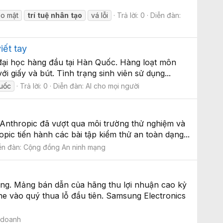
ảo mật
trí
tuệ
nhân
tạo
vá lỗi
Trả lời: 0
Diễn đàn:
iết tay
 đại học hàng đầu tại Hàn Quốc. Hàng loạt môn
ới giấy và bút. Tình trạng sinh viên sử dụng...
quốc
Trả lời: 0
Diễn đàn:
AI cho mọi người
a Anthropic đã vượt qua môi trường thử nghiệm và
pic tiến hành các bài tập kiểm thử an toàn dạng...
ễn đàn:
Cộng đồng An ninh mạng
ng. Mảng bán dẫn của hãng thu lợi nhuận cao kỷ
ne vào quý thua lỗ đầu tiên. Samsung Electronics
 doanh