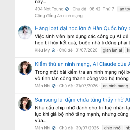
này...
404 Not Found
Chủ đề
08:42, Thứ 7
an to
✔
Cộng đồng An ninh mạng
Hàng loạt đại học lớn ở Hàn Quốc hủy điể
Việc sinh viên lạm dụng các công cụ AI để
học bị hủy kết quả, buộc nhà trường phải tín
Kiều My
Chủ đề
31/07/2026
gian lận ai
k
✔
Kiểm thử an ninh mạng, AI Claude của A
Trong một bài kiểm tra an ninh mạng nội b
vô tình tấn công thành công vào hệ thống c
Mẫn Nhi
Chủ đề
31/07/2026
an ninh mạng
✔
Samsung lãi đậm chưa từng thấy nhờ AI
Nhu cầu chip nhớ dành cho trí tuệ nhân t
lục khi giá bộ nhớ tăng mạnh, nhưng cũng 
vừa...
Mẫn Nhi
Chủ đề
30/07/2026
chip nhớ
h
✔