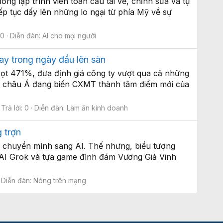
g lập trình viên toàn cầu tải về, chỉnh sửa và tự
p tục dấy lên những lo ngại từ phía Mỹ về sự
 0
Diễn đàn:
AI cho mọi người
ay trong ngày đầu lên sàn
vọt 471%, đưa định giá công ty vượt qua cả những
tại châu Á đang biến CXMT thành tâm điểm mới của
Trả lời: 0
Diễn đàn:
Làm ăn kinh doanh
g trợn
c chuyển mình sang AI. Thế nhưng, biểu tượng
 AI Grok và tựa game đình đám Vương Giả Vinh
Diễn đàn:
Nóng trên mạng