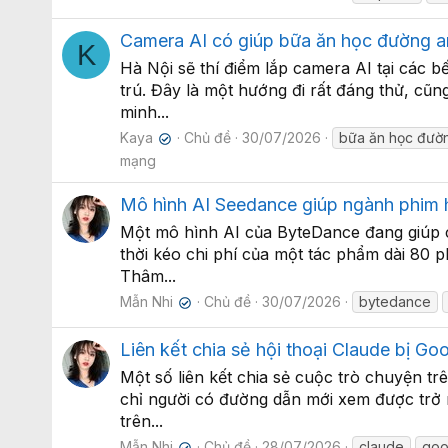
Camera AI có giúp bữa ăn học đường a
K
Hà Nội sẽ thí điểm lắp camera AI tại các 
trú. Đây là một hướng đi rất đáng thử, cũ
minh...
Kaya
Chủ đề
30/07/2026
bữa ăn học đườ
✔
mạng
Mô hình AI Seedance giúp ngành phim h
Một mô hình AI của ByteDance đang giúp cá
thời kéo chi phí của một tác phẩm dài 80 
Thâm...
Mẫn Nhi
Chủ đề
30/07/2026
bytedance
✔
Liên kết chia sẻ hội thoại Claude bị Go
Một số liên kết chia sẻ cuộc trò chuyện t
chỉ người có đường dẫn mới xem được trở n
trên...
Mẫn Nhi
Chủ đề
28/07/2026
claude
goo