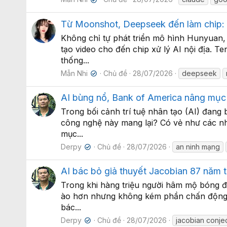
✔
Từ Moonshot, Deepseek đến làm chip:
Không chỉ tự phát triển mô hình Hunyuan, 
tạo video cho đến chip xử lý AI nội địa. 
thống...
Mẫn Nhi
Chủ đề
28/07/2026
deepseek
✔
AI bùng nổ, Bank of America nâng mục 
Trong bối cảnh trí tuệ nhân tạo (AI) đang 
công nghệ này mang lại? Có vẻ như các nhà
mục...
Derpy
Chủ đề
28/07/2026
an ninh mạng
✔
AI bác bỏ giả thuyết Jacobian 87 năm t
Trong khi hàng triệu người hâm mộ bóng đá
ào hơn nhưng không kém phần chấn động đã 
bác...
Derpy
Chủ đề
28/07/2026
jacobian conje
✔