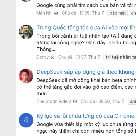
Google cũng phải tìm cách đưa bản vá tới ng
Mẫn Nhi
Chủ đề
13:05, Thứ 7
bảo mật
c
✔
Trung Quốc tăng tốc đưa AI vào mọi lĩn
Trong bối cảnh trí tuệ nhân tạo (AI) đang
tương lai công nghệ? Gần đây, nhiều bộ n
Thông...
Derpy
Chủ đề
10:37, Thứ 7
trí
tuệ
nhân
t
✔
DeepSeek sắp áp dụng giá theo khung g
DeepSeek đã mở công khai bản beta chính 
có thể tăng gấp đôi vào giờ cao điểm, cá
thức...
The Storm Riders
Chủ đề
08:50, Thứ 7
api
✔
Kỷ lục vá lỗi chưa từng có của Chrome
4
Google vừa thiết lập một kỷ lục chưa từng
ngạc này thậm chí còn nhiều hơn tổng số l