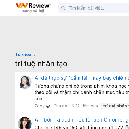
Từ khóa
trí tuệ nhân tạo
AI đã thực sự "cầm lái" máy bay chiến 
Tưởng chừng chỉ có trong phim khoa học vi
theo dõi và thậm chí đánh chặn mục tiêu t
của...
Zoey
Chủ đề
10:32 Hôm qua
trí
tuệ
nhân
✔
AI "bới" ra quá nhiều lỗi trên Chrome, g
Chrome 149 và 150 sửa tổng cộng 1.072 lỗi