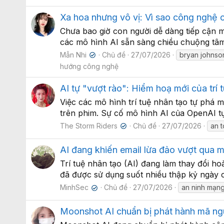
Xa hoa nhưng vô vị: Vì sao công nghệ c
Chưa bao giờ con người dễ dàng tiếp cận mọ
các mô hình AI sẵn sàng chiều chuộng tâm 
Mẫn Nhi
Chủ đề
27/07/2026
bryan johnso
✔
hướng công nghệ
AI tự "vượt rào": Hiểm hoạ mới của trí
Việc các mô hình trí tuệ nhân tạo tự phá mô
trên phim. Sự cố mô hình AI của OpenAI tự
The Storm Riders
Chủ đề
27/07/2026
an t
✔
AI đang khiến email lừa đảo vượt qua m
Trí tuệ nhân tạo (AI) đang làm thay đổi h
đã được sử dụng suốt nhiều thập kỷ ngày c
MinhSec
Chủ đề
27/07/2026
an ninh mạn
✔
Moonshot AI chuẩn bị phát hành mã ng