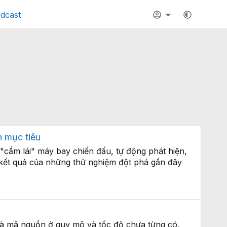
dcast
n mục tiêu
 "cầm lái" máy bay chiến đấu, tự động phát hiện,
à kết quả của những thử nghiệm đột phá gần đây
 rà mã nguồn ở quy mô và tốc độ chưa từng có,