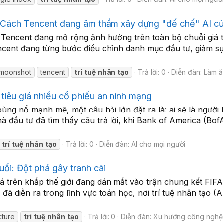
 Cách Tencent đang âm thầm xây dựng "đế chế" AI c
Tencent đang mở rộng ảnh hưởng trên toàn bộ chuỗi giá trị
Tencent đang từng bước điều chỉnh danh mục đầu tư, giảm sự
moonshot
tencent
trí
tuệ
nhân
tạo
Trả lời: 0
Diễn đàn:
Làm ă
tiêu giá nhiều cổ phiếu an ninh mạng
bùng nổ mạnh mẽ, một câu hỏi lớn đặt ra là: ai sẽ là người
 đầu tư đã tìm thấy câu trả lời, khi Bank of America (Bo
trí
tuệ
nhân
tạo
Trả lời: 0
Diễn đàn:
AI cho mọi người
uổi: Đột phá gây tranh cãi
 trên khắp thế giới đang dán mắt vào trận chung kết FIFA 
diễn ra trong lĩnh vực toán học, nơi trí tuệ nhân tạo (AI
cture
trí
tuệ
nhân
tạo
Trả lời: 0
Diễn đàn:
Xu hướng công nghệ