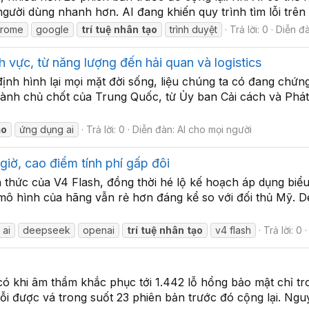
ười dùng nhanh hơn. AI đang khiến quy trình tìm lỗi trên Ch
hrome
google
trí
tuệ
nhân
tạo
trình duyệt
Trả lời: 0
Diễn đ
h vực, từ năng lượng đến hải quan và logistics
 định hình lại mọi mặt đời sống, liệu chúng ta có đang chứ
gành chủ chốt của Trung Quốc, từ Ủy ban Cải cách và Phá
ạo
ứng dụng ai
Trả lời: 0
Diễn đàn:
AI cho mọi người
iờ, cao điểm tính phí gấp đôi
thức của V4 Flash, đồng thời hé lộ kế hoạch áp dụng biểu
c mô hình của hãng vẫn rẻ hơn đáng kể so với đối thủ Mỹ.
 ai
deepseek
openai
trí
tuệ
nhân
tạo
v4 flash
Trả lời: 0
 có khi âm thầm khắc phục tới 1.442 lỗ hổng bảo mật chỉ 
ỗi được vá trong suốt 23 phiên bản trước đó cộng lại. Ng