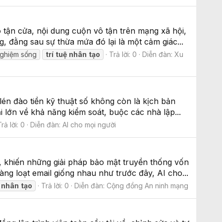
ao tận cửa, nội dung cuộn vô tận trên mạng xã hội,
 đằng sau sự thừa mứa đó lại là một cảm giác...
 nghiệm sống
trí
tuệ
nhân
tạo
Trả lời: 0
Diễn đàn:
Xu
 lén đào tiền kỹ thuật số không còn là kịch bản
 lớn về khả năng kiểm soát, buộc các nhà lập...
rả lời: 0
Diễn đàn:
AI cho mọi người
l, khiến những giải pháp bảo mật truyền thống vốn
ng loạt email giống nhau như trước đây, AI cho...
nhân
tạo
Trả lời: 0
Diễn đàn:
Cộng đồng An ninh mạng