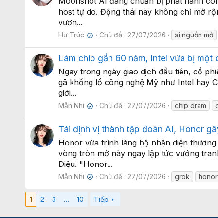
Moonshot AI đang chuẩn bị phát hành công 
host tự do. Động thái này không chỉ mở r
vươn...
Hư Trúc
Chủ đề
27/07/2026
ai nguồn mở
✔
Làm chip gần 60 năm, Intel vừa bị một
Ngay trong ngày giao dịch đầu tiên, cổ p
gã khổng lồ công nghệ Mỹ như Intel hay C
giới...
Mẫn Nhi
Chủ đề
27/07/2026
chip dram
✔
Tái định vị thành tập đoàn AI, Honor gâ
Honor vừa trình làng bộ nhận diện thương
vòng tròn mở này ngay lập tức vướng tran
Diệu. "Honor...
Mẫn Nhi
Chủ đề
27/07/2026
grok
honor
✔
1
2
3
…
10
Tiếp