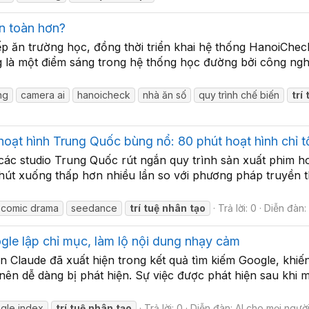
n toàn hơn?
bếp ăn trường học, đồng thời triển khai hệ thống HanoiChe
ng là một điểm sáng trong hệ thống học đường bởi công ngh
ng
camera ai
hanoicheck
nhà ăn số
quy trình chế biến
trí
oạt hình Trung Quốc bùng nổ: 80 phút hoạt hình chỉ t
c studio Trung Quốc rút ngắn quy trình sản xuất phim hoạ
phút xuống thấp hơn nhiều lần so với phương pháp truyền t
comic drama
seedance
trí
tuệ
nhân
tạo
Trả lời: 0
Diễn đàn
ogle lập chỉ mục, làm lộ nội dung nhạy cảm
rên Claude đã xuất hiện trong kết quả tìm kiếm Google, kh
ên dễ dàng bị phát hiện. Sự việc được phát hiện sau khi 
gle index
trí
tuệ
nhân
tạo
Trả lời: 0
Diễn đàn:
AI cho mọi ngườ