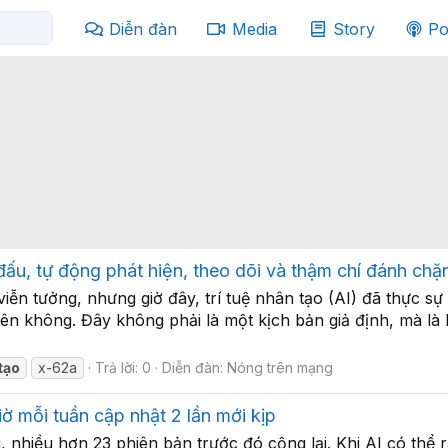
Diễn đàn
Media
Story
Po
đấu, tự động phát hiện, theo dõi và thậm chí đánh chặ
ễn tưởng, nhưng giờ đây, trí tuệ nhân tạo (AI) đã thực sự
rên không. Đây không phải là một kịch bản giả định, mà l
tạo
x-62a
Trả lời: 0
Diễn đàn:
Nóng trên mạng
iờ mỗi tuần cập nhật 2 lần mới kịp
, nhiều hơn 23 phiên bản trước đó cộng lại. Khi AI có thể