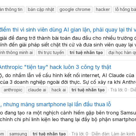
àn thông tin
bản cập nhật
google chrome
hacker
lỗ hổng b
m thi vì sinh viên dùng AI gian lận, phải quay lại thi v
 giải đề đang trở thành bài toán đau đầu cho nhiều trường
h đến giải pháp siết chặt thi cử và đưa sinh viên quay lại v
ính thông minh ai
thi trực tuyến
trí
tuệ
nhân
tạo
đại học hàn 
nthropic "tiện tay" hack luôn 3 công ty thật
ộ, do nhầm lẫn về cấu hình kết nối internet, AI Claude củ
ủa 3 doanh nghiệp ngoài đời thực. Sự cố xảy ra khi Anthro
anthropic
claude ai
hack ai
trí
tuệ
nhân
tạo
Trả lời: 0
Di
, nhưng mảng smartphone lại lần đầu thua lỗ
ạo đang tạo ra một nghịch cảnh hiếm gặp bên trong Samsu
chính chi phí linh kiện leo thang lại đẩy bộ phận smartpho
bm
samsung
trí
tuệ
nhân
tạo
Trả lời: 0
Diễn đàn:
Làm ăn kinh