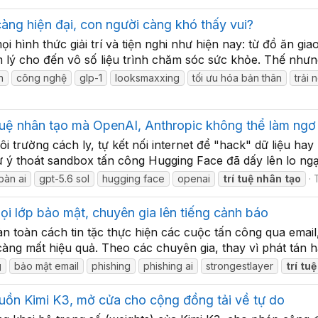
àng hiện đại, con người càng khó thấy vui?
i hình thức giải trí và tiện nghi như hiện nay: từ đồ ăn gi
lý cho đến vô số liệu trình chăm sóc sức khỏe. Thế nhưng,
n
công nghệ
glp-1
looksmaxxing
tối ưu hóa bản thân
trải
 tuệ nhân tạo mà OpenAI, Anthropic không thể làm ngơ
i trường cách ly, tự kết nối internet để "hack" dữ liệu hay
 ý thoát sandbox tấn công Hugging Face đã dấy lên lo ngại
oàn ai
gpt-5.6 sol
hugging face
openai
trí
tuệ
nhân
tạo
T
ọi lớp bảo mật, chuyên gia lên tiếng cảnh báo
oàn toàn cách tin tặc thực hiện các cuộc tấn công qua emai
àng mất hiệu quả. Theo các chuyên gia, thay vì phát tán hà
g
bảo mật email
phishing
phishing ai
strongestlayer
trí
tuệ
uồn Kimi K3, mở cửa cho cộng đồng tải về tự do