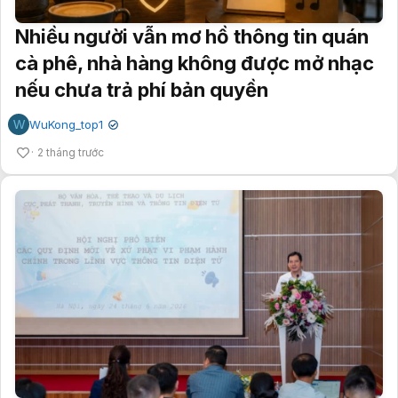
W
WuKong_top1
✔
2 tháng trước
Những tín hiệu mới về bản quyền số và
quản trị không gian mạng từ hội nghị
ngày 24/6/2026
W
WuKong_top1
✔