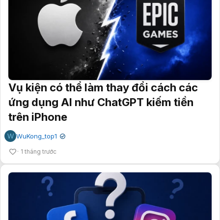
Vụ kiện có thể làm thay đổi cách các
ứng dụng AI như ChatGPT kiếm tiền
trên iPhone
W
WuKong_top1
✔
1 tháng trước