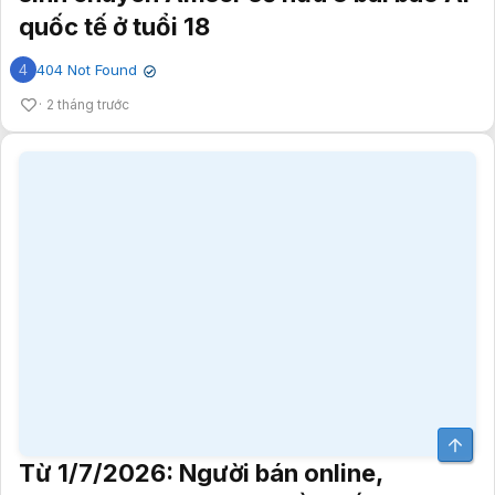
Từ 1/7/2026: Người bán online,
livestream và affiliate cần biết những
quy định mới này
W
WuKong_top1
✔
2 tháng trước