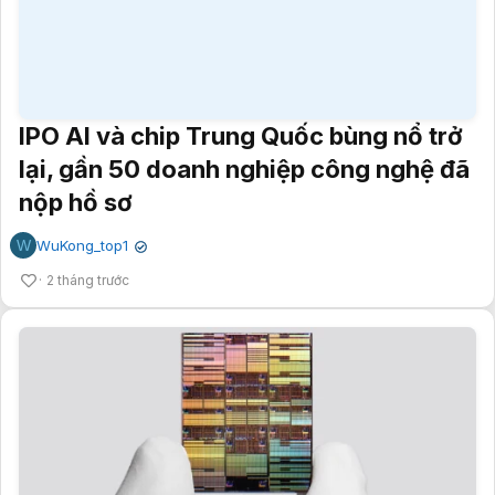
lại, gần 50 doanh nghiệp công nghệ đã
nộp hồ sơ
W
WuKong_top1
✔
2 tháng trước
IBM vừa khoe chip 0,7nm, nhưng điều