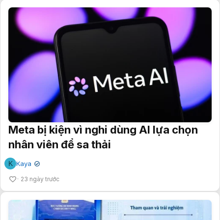
Meta bị kiện vì nghi dùng AI lựa chọn
nhân viên để sa thải
K
Kaya
✔
23 ngày trước