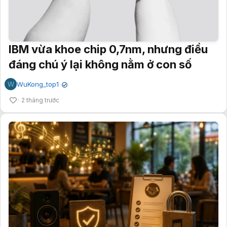
đáng chú ý lại không nằm ở con số
W
WuKong_top1
✔
2 tháng trước
Nhiều người vẫn mơ hồ thông tin quán
cà phê, nhà hàng không được mở nhạc
nếu chưa trả phí bản quyền