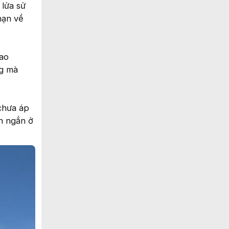
 lửa sử
hạn về
cao
ng mà
chưa áp
an ngắn ở