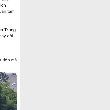
ích
quan tâm
của Trung
hay đổi.
ết đến mà