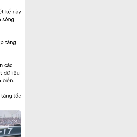
ết kế này
a sóng
úp tăng
n các
t dữ liệu
 biển.
 tăng tốc