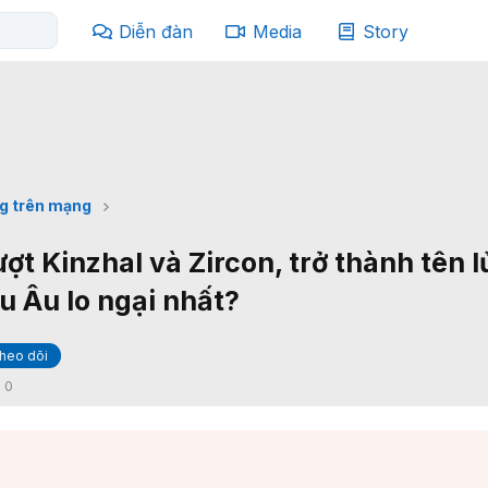
Diễn đàn
Media
Story
g trên mạng
ượt Kinzhal và Zircon, trở thành tên l
u Âu lo ngại nhất?
heo dõi
:
0