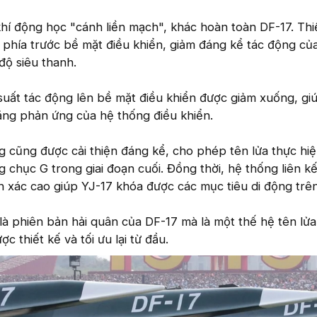
khí động học "cánh liền mạch", khác hoàn toàn DF-17. Thi
 phía trước bề mặt điều khiển, giảm đáng kể tác động củ
độ siêu thanh.
suất tác động lên bề mặt điều khiển được giảm xuống, gi
ng phản ứng của hệ thống điều khiển.
 cũng được cải thiện đáng kể, cho phép tên lửa thực hiệ
g chục G trong giai đoạn cuối. Đồng thời, hệ thống liên kế
 xác cao giúp YJ-17 khóa được các mục tiêu di động trên
à phiên bản hải quân của DF-17 mà là một thế hệ tên lửa
c thiết kế và tối ưu lại từ đầu.