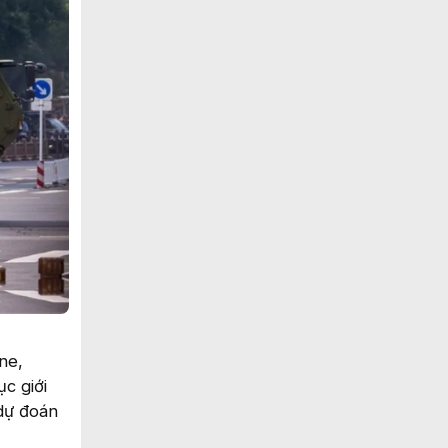
ne,
c giới
 dự đoán