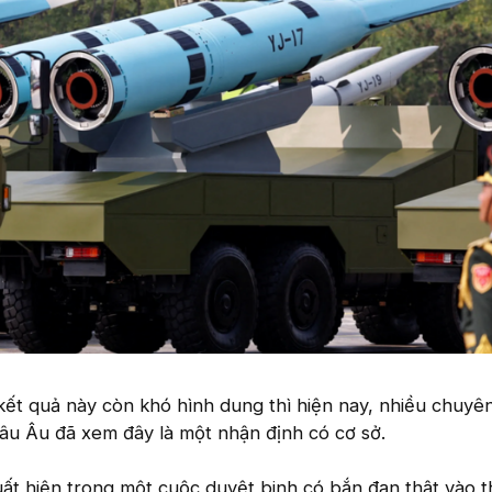
ết quả này còn khó hình dung thì hiện nay, nhiều chuyên
hâu Âu đã xem đây là một nhận định có cơ sở.
uất hiện trong một cuộc duyệt binh có bắn đạn thật vào 