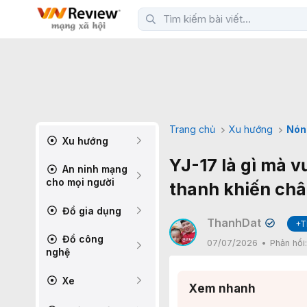
Trang chủ
Xu hướng
Nón
Xu hướng
YJ-17 là gì mà v
An ninh mạng
cho mọi người
thanh khiến châ
Đồ gia dụng
ThanhDat
+T
✔
Đồ công
07/07/2026
Phản hồi
nghệ
Xe
Xem nhanh