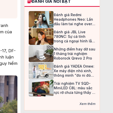
ĐÁNH GIÁ NỔI BẬT
Đánh giá Redmi
Headphones Neo: Lần
đầu làm tai nghe over-
ranh
ear, Redmi chọn cách đi
âm của
Đánh giá JBL Live
an toàn
780NC: Sự cá tính
trong cả ngoại hình lẫn
chất âm
Những điểm hay dở sau
-17, DF-
1 tháng trải nghiệm
nh luận
Roborock Qrevo 2 Pro
nguy hiểm
Đánh giá YADEA Omee:
Xe máy điện nhỏ xinh,
thông minh “đo ni đóng
giày” cho nữ sinh
Trải nghiệm TV SQD-
MiniLED C8L: màu sắc
rực rỡ chưa từng thấy ở
TV LCD
Xem thêm