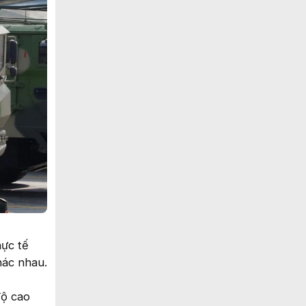
hực tế
hác nhau.
độ cao