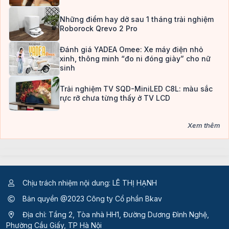
Những điểm hay dở sau 1 tháng trải nghiệm
Roborock Qrevo 2 Pro
Đánh giá YADEA Omee: Xe máy điện nhỏ
xinh, thông minh “đo ni đóng giày” cho nữ
sinh
Trải nghiệm TV SQD-MiniLED C8L: màu sắc
rực rỡ chưa từng thấy ở TV LCD
Xem thêm
Chịu trách nhiệm nội dung: LÊ THỊ HẠNH
Bản quyền @2023 Công ty Cổ phần Bkav
Địa chỉ: Tầng 2, Tòa nhà HH1, Đường Dương Đình Nghệ,
Phường Cầu Giấy, TP Hà Nội