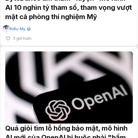
AI 10 nghìn tỷ tham số, tham vọng vượt
mặt cả phòng thí nghiệm Mỹ
Kiều My
✔
3 giờ trước
Quá giỏi tìm lỗ hổng bảo mật, mô hình
AI mới của OpenAI bị buộc phải "bấm