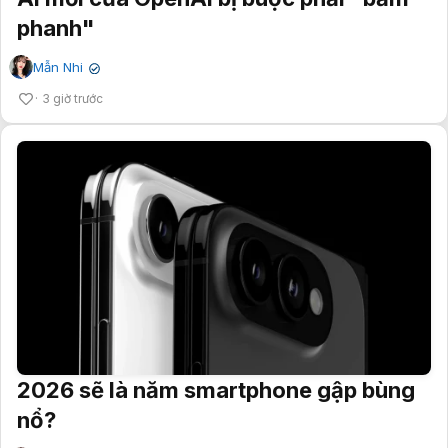
phanh"
Mẫn Nhi
✔
3 giờ trước
2026 sẽ là năm smartphone gập bùng
nổ?