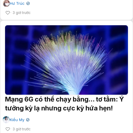
Hư Trúc
✔
3 giờ trước
Mạng 6G có thể chạy bằng... tơ tằm: Ý
tưởng kỳ lạ nhưng cực kỳ hứa hẹn!
Kiều My
✔
3 giờ trước