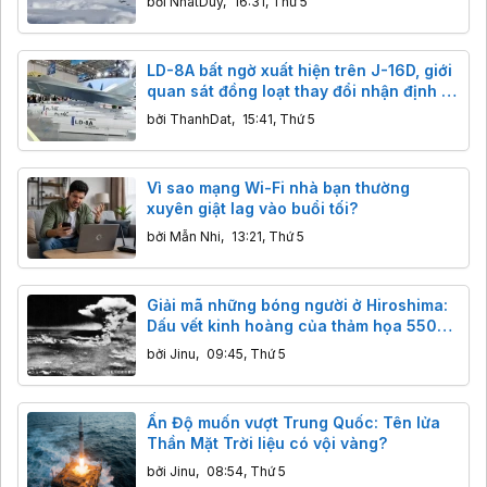
bởi
NhatDuy
,
16:31, Thứ 5
LD-8A bất ngờ xuất hiện trên J-16D, giới
quan sát đồng loạt thay đổi nhận định về
tên lửa chống radar mới của Trung
bởi
ThanhDat
,
15:41, Thứ 5
Quốc
Vì sao mạng Wi-Fi nhà bạn thường
xuyên giật lag vào buổi tối?
bởi
Mẫn Nhi
,
13:21, Thứ 5
Giải mã những bóng người ở Hiroshima:
Dấu vết kinh hoàng của thảm họa 5500
độ C
bởi
Jinu
,
09:45, Thứ 5
Ấn Độ muốn vượt Trung Quốc: Tên lửa
Thần Mặt Trời liệu có vội vàng?
bởi
Jinu
,
08:54, Thứ 5