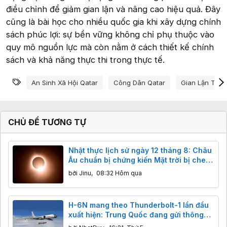
điều chỉnh để giảm gian lận và nâng cao hiệu quả. Đây
cũng là bài học cho nhiều quốc gia khi xây dựng chính
sách phúc lợi: sự bền vững không chỉ phụ thuộc vào
quy mô nguồn lực mà còn nằm ở cách thiết kế chính
sách và khả năng thực thi trong thực tế.
Từ khóa
An Sinh Xã Hội Qatar
Công Dân Qatar
Gian Lận Trợ 
CHỦ ĐỀ TƯƠNG TỰ
Nhật thực lịch sử ngày 12 tháng 8: Châu
Âu chuẩn bị chứng kiến Mặt trời bị che
khuất gần 98%
bởi
Jinu
,
08:32 Hôm qua
H-6N mang theo Thunderbolt-1 lần đầu
xuất hiện: Trung Quốc đang gửi thông
điệp gì tới các nhóm tàu sân bay?