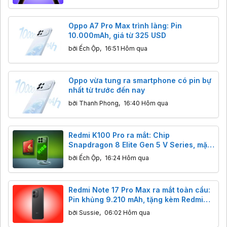
Oppo A7 Pro Max trình làng: Pin
10.000mAh, giá từ 325 USD
bởi
Ếch Ộp
,
16:51 Hôm qua
Oppo vừa tung ra smartphone có pin bự
nhất từ trước đến nay
bởi
Thanh Phong
,
16:40 Hôm qua
Redmi K100 Pro ra mắt: Chip
Snapdragon 8 Elite Gen 5 V Series, mặt
lưng phát sáng cực độc
bởi
Ếch Ộp
,
16:24 Hôm qua
Redmi Note 17 Pro Max ra mắt toàn cầu:
Pin khủng 9.210 mAh, tặng kèm Redmi
Watch 6
bởi
Sussie
,
06:02 Hôm qua