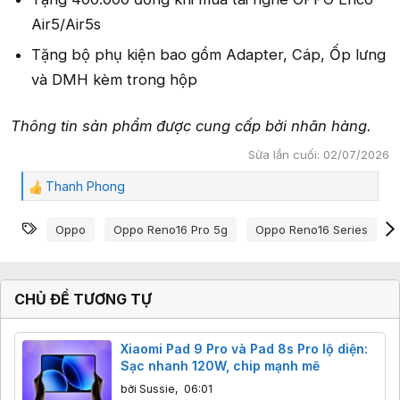
Air5/Air5s
Tặng bộ phụ kiện bao gồm Adapter, Cáp, Ốp lưng
và DMH kèm trong hộp
Thông tin sản phẩm được cung cấp bởi nhãn hàng.
Sửa lần cuối:
02/07/2026
Thanh Phong
C
ả
Từ khóa
m
Oppo
Oppo Reno16 Pro 5g
Oppo Reno16 Series
x
ú
c
:
CHỦ ĐỀ TƯƠNG TỰ
Xiaomi Pad 9 Pro và Pad 8s Pro lộ diện:
Sạc nhanh 120W, chip mạnh mẽ
bởi
Sussie
,
06:01