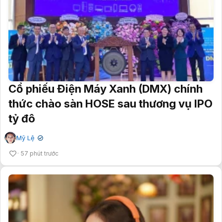
Cổ phiếu Điện Máy Xanh (DMX) chính
thức chào sàn HOSE sau thương vụ IPO
tỷ đô
Mỹ Lệ
✔
57 phút trước