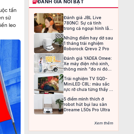
ĐÁNH GIÁ NỔI BẬT
uộc tấn
ên sử
Đánh giá JBL Live
780NC: Sự cá tính
iến leo
trong cả ngoại hình lẫn
chất âm
Những điểm hay dở sau
1 tháng trải nghiệm
Roborock Qrevo 2 Pro
Đánh giá YADEA Omee:
Xe máy điện nhỏ xinh,
thông minh “đo ni đóng
giày” cho nữ sinh
Trải nghiệm TV SQD-
MiniLED C8L: màu sắc
rực rỡ chưa từng thấy ở
TV LCD
5 điểm mình thích ở
robot hút bụi lau sàn
Dreame L50s Pro Ultra
Xem thêm