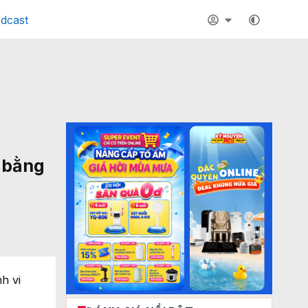
dcast
o bằng
h vi