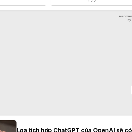
Thứ 3
với Kimi và DeepSeek
Loa tích hợp ChatGPT của OpenAI sẽ có