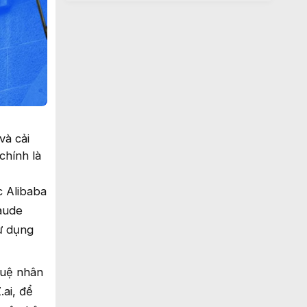
và cải
chính là
c Alibaba
laude
ử dụng
tuệ nhân
ai, để