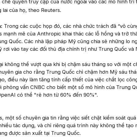
n chế quyền truy cập của nước ngoài vào các mô hình trí
 lai của họ, theo Reuters.
:
Trong các cuộc họp đó, các nhà chức trách đã “vô cùn
s mạnh mẽ của Anthropic khai thác các lỗ hổng và trở th
rung Quốc. Các nhà lập pháp Mỹ cũng chia sẻ những lo ng
 rơi vào tay các đối thủ địa chính trị như Trung Quốc và 
i không thể vượt qua khi bị chậm sáu tháng so với một 
 chuyên gia cho rằng Trung Quốc chỉ chậm hơn Mỹ sáu thá
tạo, điều này làm tăng tính cấp thiết của việc chắt lọc côn
lời phỏng vấn CNBC cho biết một số mô hình của Trung 
 OpenAI có thể "rẻ hơn từ 60% đến 90%".
 một số chuyên gia tin rằng việc siết chặt kiểm soát quá 
hiều tác dụng, và chỉ riêng quá trình này không thể tạo
g được sản xuất tại Trung Quốc.