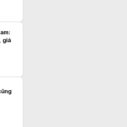
Nam:
 giá
cũng