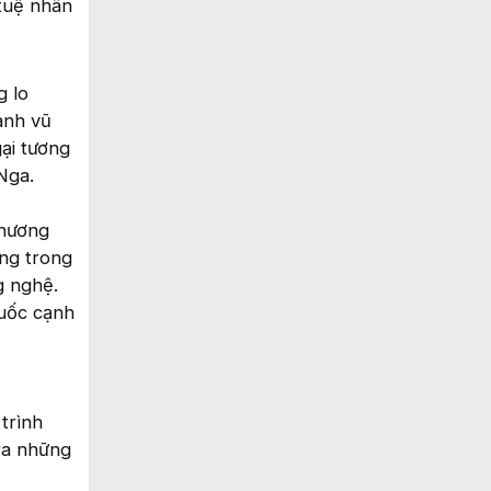
 tuệ nhân
g lo
ành vũ
ại tương
Nga.
chương
ng trong
g nghệ.
Quốc cạnh
trình
 ra những