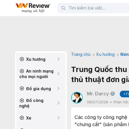
Trang chủ
Xu hướng
Nón
Xu hướng
Trung Quốc thu 
An ninh mạng
cho mọi người
thủ thuật đơn gi
Đồ gia dụng
Mr. Darcy
+T
✔
Đồ công
08/07/2026
Phản hồi
nghệ
Các công ty công nghệ 
Xe
"chưng cất" (sản phẩm 