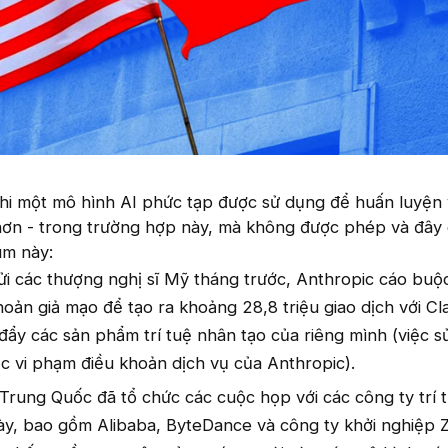
khi một mô hình AI phức tạp được sử dụng để huấn luyện 
hơn - trong trường hợp này, mà không được phép và đây 
ùm này:
i các thượng nghị sĩ Mỹ tháng trước, Anthropic cáo buộ
hoản giả mạo để tạo ra khoảng 28,8 triệu giao dịch với C
ẩy các sản phẩm trí tuệ nhân tạo của riêng mình (việc s
c vi phạm điều khoản dịch vụ của Anthropic).
 Trung Quốc đã tổ chức các cuộc họp với các công ty trí 
y, bao gồm Alibaba, ByteDance và công ty khởi nghiệp Z.