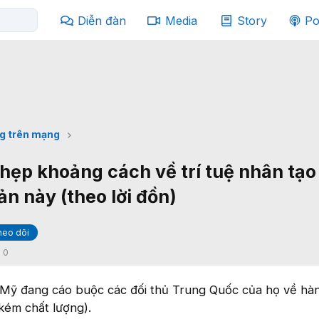
Diễn đàn
Media
Story
Po
g trên mạng
hẹp khoảng cách về trí tuệ nhân tạ
ản này (theo lời đồn)
heo dõi
:
0
Mỹ đang cáo buộc các đối thủ Trung Quốc của họ về hàn
kém chất lượng).