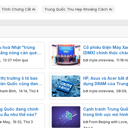
 Trình Chưng Cất Ai
Trung Quốc Thu Hẹp Khoảng Cách Ai
u hoà Nhật "trúng
Cổ phiếu Điện Máy Xa
 nắng nóng càn quét
(DMX) chính thức chà
HOSE sau thương vụ IP
,
13:37 Hôm qua
bởi
myle.vnreview
,
11:18 
 thị trường ô tô bảo
HP, Asus và Acer bắt 
Hàn Quốc cũng đang
dụng DRAM của Trun
ung Quốc đe dọa
hanh Bình
,
14:14, Thứ 4
bởi
myle.vnreview
,
08:09,
ng Quốc đang chinh
Cạnh tranh Trung Qu
u Âu như thế nào?
trong lĩnh vực mô hình
ngày càng gay gắt: H
ne May
,
19:32, Thứ 3
bởi
From Beijing with Love
giảm giá mạnh để cạn