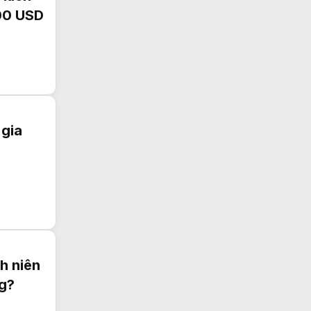
300 USD
 gia
nh niên
ng?