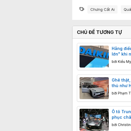
Từ khóa
Chưng Cất Ai
Quá
CHỦ ĐỀ TƯƠNG TỰ
Hãng điề
lớn" khi
châu Âu
bởi
Kiều My
Ghê thật,
thủ như 
bị xe Tr
bởi
Phạm T
Ô tô Tru
phục châ
bởi
Christi