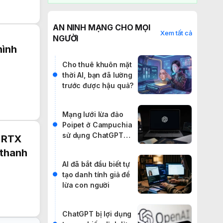
AN NINH MẠNG CHO MỌI
Xem tất cả
NGƯỜI
hình
Cho thuê khuôn mặt
thời AI, bạn đã lường
trước được hậu quả?
Mạng lưới lừa đảo
Poipet ở Campuchia
sử dụng ChatGPT
n RTX
hoạt động thế nào?
 thanh
AI đã bắt đầu biết tự
tạo danh tính giả để
lừa con người
ChatGPT bị lợi dụng