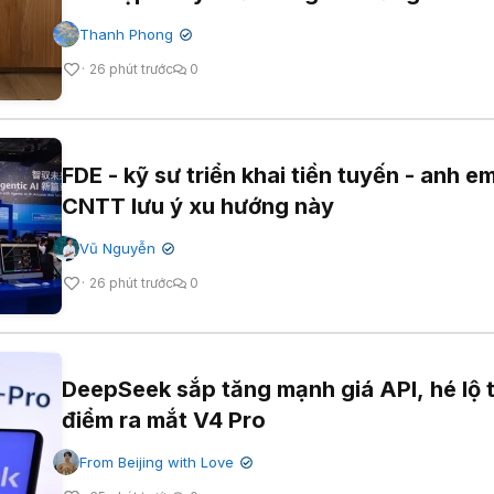
Thanh Phong
✔
26 phút trước
0
FDE - kỹ sư triển khai tiền tuyến - anh e
CNTT lưu ý xu hướng này
Vũ Nguyễn
✔
26 phút trước
0
DeepSeek sắp tăng mạnh giá API, hé lộ t
điểm ra mắt V4 Pro
From Beijing with Love
✔