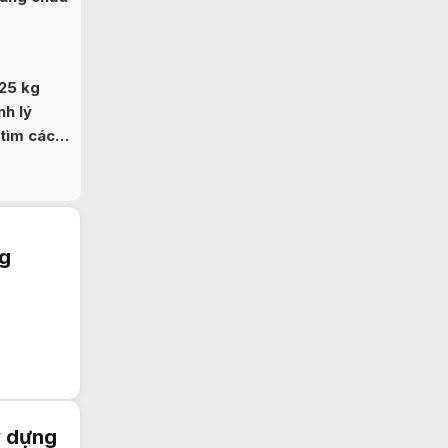
25 kg
nh lý
 tìm cách
n ninh
ng
y dựng