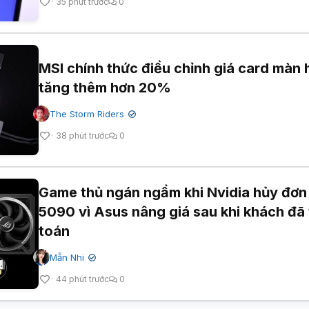
35 phút trước
0
MSI chính thức điều chỉnh giá card màn 
tăng thêm hơn 20%
The Storm Riders
✔
38 phút trước
0
Game thủ ngán ngẩm khi Nvidia hủy đơ
5090 vì Asus nâng giá sau khi khách đã
toán
Mẫn Nhi
✔
44 phút trước
0