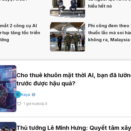
hiểu hết nó
mắt 2 công cụ AI
Phi công đem theo 
rtup tăng tốc triển
thuốc lắc mà soi hà
tưởng
không ra, Malaysia
khắc phục lỗ hổng a
Cho thuê khuôn mặt thời AI, bạn đã lườ
trước được hậu quả?
K
Kaya
✔
1 giờ trước
0
Thủ tướng Lê Minh Hưng: Quyết tâm xâ