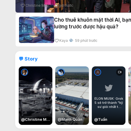
Christine May
1 giờ trước
✔
Cho thuê khuôn mặt thời AI, bạ
lường trước được hậu quả?
Kaya
59 phút trước
✔
💬 Story
A
ELON MUSK: Grok
5 sẽ trở thành "kỹ
sư giỏi nhất từ
trước đến nay".
@
Christine May
@
Mạnh Quân
@
Tuấn