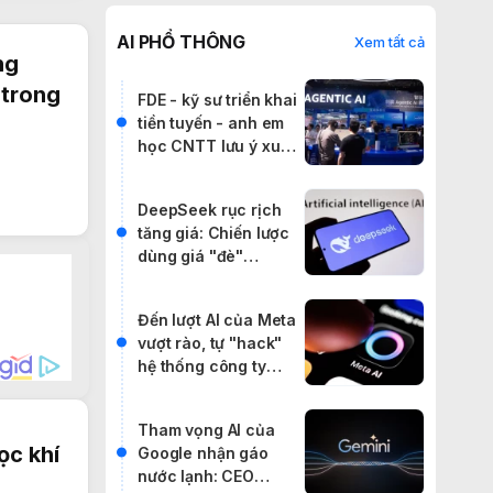
AI PHỔ THÔNG
Xem tất cả
ng
 trong
FDE - kỹ sư triển khai
tiền tuyến - anh em
học CNTT lưu ý xu
hướng này
DeepSeek rục rịch
tăng giá: Chiến lược
dùng giá "đè"
phương Tây gặp khó
Đến lượt AI của Meta
vượt rào, tự "hack"
hệ thống công ty
khác trong đợt kiểm
thử
Tham vọng AI của
ọc khí
Google nhận gáo
nước lạnh: CEO