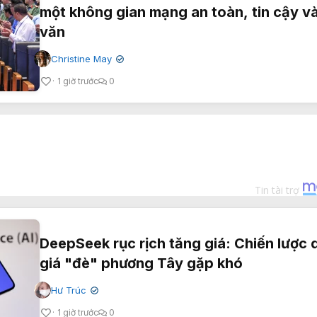
một không gian mạng an toàn, tin cậy v
văn
Christine May
✔
1 giờ trước
0
DeepSeek rục rịch tăng giá: Chiến lược
giá "đè" phương Tây gặp khó
Hư Trúc
✔
1 giờ trước
0