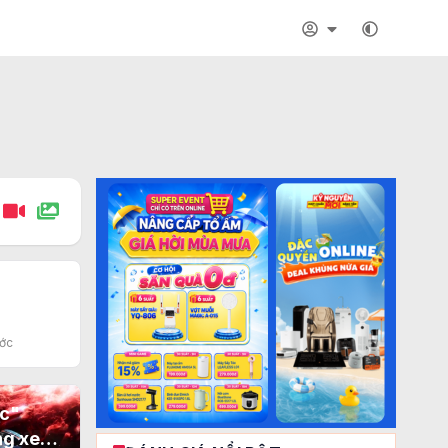
ai tiền
c CNTT
ước
ốc"
ng xe