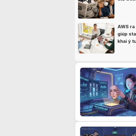
AWS ra 
giúp sta
khai ý 