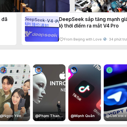
điện Trung Quốc la
Sussie
13 giờ trước
✔
vì lợi nhuận
n đã
DeepSeek sắp tăng mạnh giá
lộ thời điểm ra mắt V4 Pro
From Beijing with Love
34 phút tr
✔
C
@
Ngọc Yến
@
Phạm Thanh Bình
@
Mạnh Quân
@
Con voi c