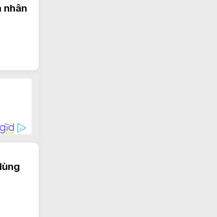
à nhân
 dùng