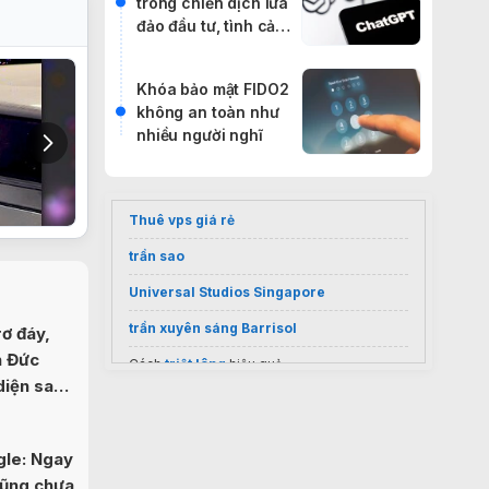
trong chiến dịch lừa
đảo đầu tư, tình cảm
và cờ bạc
Khóa bảo mật FIDO2
không an toàn như
nhiều người nghĩ
Thuê vps giá rẻ
trần sao
Universal Studios Singapore
trần xuyên sáng Barrisol
ơ đáy,
n Đức
Cách
triệt lông
hiệu quả
diện sau
Sốc nặng giá
điều hoà Casper 9000
inverter
2026
Vietnam visa services
gle: Ngay
cũng chưa