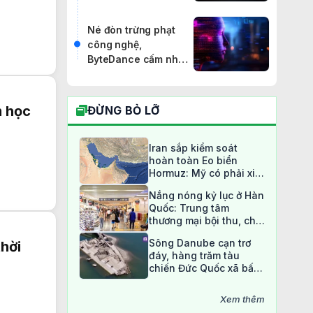
DeepMind từ chức,
khả năng lập trình
Né đòn trừng phạt
của Gemini bị
công nghệ,
Claude, GPT cho
ByteDance cấm nhân
"ngửi khói"
viên "chưng cất" mô
hình AI Mỹ
m học
ĐỪNG BỎ LỠ
Iran sắp kiểm soát
hoàn toàn Eo biển
Hormuz: Mỹ có phải xin
phép?
Nắng nóng kỷ lục ở Hàn
Quốc: Trung tâm
thương mại bội thu, chợ
truyền thống ế ẩm
Sông Danube cạn trơ
hời
đáy, hàng trăm tàu
chiến Đức Quốc xã bất
ngờ lộ diện sau 80 năm
Xem thêm