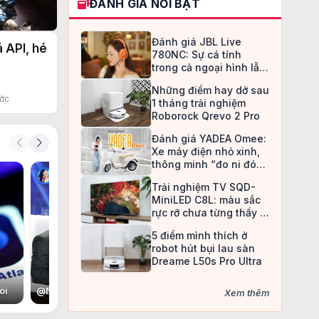
ĐÁNH GIÁ NỔI BẬT
o đao
Đánh giá JBL Live
 API, hé
780NC: Sự cá tính
trong cả ngoại hình lẫn
chất âm
Những điểm hay dở sau
ước
1 tháng trải nghiệm
Roborock Qrevo 2 Pro
Đánh giá YADEA Omee:
Xe máy điện nhỏ xinh,
thông minh “đo ni đóng
C
giày” cho nữ sinh
Trải nghiệm TV SQD-
MiniLED C8L: màu sắc
rực rỡ chưa từng thấy ở
TV LCD
5 điểm mình thích ở
robot hút bụi lau sàn
Dreame L50s Pro Ultra
òi
@
Nan Đắc Hữu Tình Nhân
@
Christine May
@
Con voi còi
@
T
Xem thêm