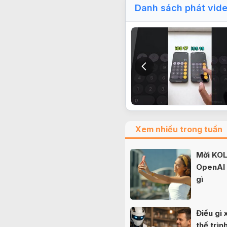
Danh sách phát vid
Xem nhiều trong tuần
Mời KOL 
OpenAI b
gì
Điều gì 
thế trì