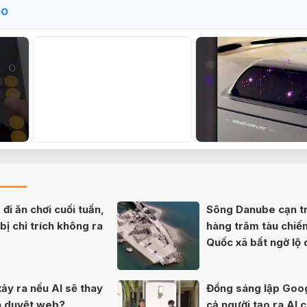
eo
đi ăn chơi cuối tuần,
Sông Danube cạn tr
ị chỉ trích không ra
hàng trăm tàu chiế
Quốc xã bất ngờ lộ 
80 năm
xảy ra nếu AI sẽ thay
Đồng sáng lập Goo
nh duyệt web?
cả người tạo ra AI 