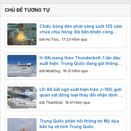
CHỦ ĐỀ TƯƠNG TỰ
Chiếc bóng đèn phát sáng suốt 125 năm
chưa chịu hỏng: Độ bền khiến công
nghệ hiện đại cũng phải ngả nón
bởi
Hư Trúc
,
17:23 Hôm qua
H-6N mang theo Thunderbolt-1 lần đầu
xuất hiện: Trung Quốc đang gửi thông
điệp gì tới các nhóm tàu sân bay?
bởi
NhatDuy
,
16:31 Hôm qua
LD-8A bất ngờ xuất hiện trên J-16D, giới
quan sát đồng loạt thay đổi nhận định về
tên lửa chống radar mới của Trung
bởi
ThanhDat
,
15:41 Hôm qua
Quốc
Trung Quốc phản hồi thông tin Mỹ dọa
bắn hạ vệ tinh Trung Quốc