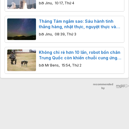
bởi
Jinu
,
10:17, Thứ 4
Tháng Tám ngắm sao: Sáu hành tinh
thẳng hàng, nhật thực, nguyệt thực và
ngôi sao khổng lồ đáng sợ
bởi
Jinu
,
08:39, Thứ 3
Không chỉ rẻ hơn 10 lần, robot bốn chân
Trung Quốc còn khiến chuỗi cung ứng
phương Tây rơi vào thế khó như thế nào?
bởi
Mr Bens
,
15:54, Thứ 2