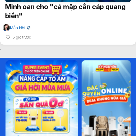
Minh oan cho "cá mập cắn cáp quang
biển"
Mẫn Nhi
✔
5 giờ trước