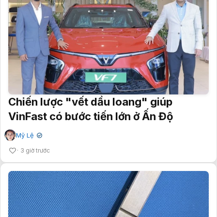
Chiến lược "vết dầu loang" giúp
VinFast có bước tiến lớn ở Ấn Độ
Mỹ Lệ
✔
3 giờ trước