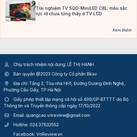
Trải nghiệm TV SQD-MiniLED C8L: màu sắc
rực rỡ chưa từng thấy ở TV LCD
Xem thêm
Chịu trách nhiệm nội dung: LÊ THỊ HẠNH
Bản quyền @2023 Công ty Cổ phần Bkav
Địa chỉ: Tầng 2, Tòa nhà HH1, Đường Dương Đình Nghệ,
Phường Cầu Giấy, TP Hà Nội
Giấy phép thiết lập mạng xã hội số 499/GP-BTTTT
do Bộ
Thông tin và Truyền thông cấp ngày 17/10/2022
Email:
quangcao.vnreview@gmail.com
Hotline:
024.37632552
Facebook:
VnReview.vn