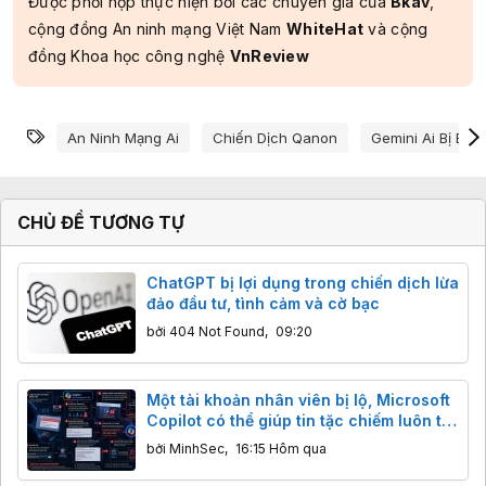
Được phối hợp thực hiện bởi các chuyên gia của
Bkav
,
cộng đồng An ninh mạng Việt Nam
WhiteHat
và cộng
đồng Khoa học công nghệ
VnReview
Từ khóa
An Ninh Mạng Ai
Chiến Dịch Qanon
Gemini Ai Bị Bẻ 
CHỦ ĐỀ TƯƠNG TỰ
ChatGPT bị lợi dụng trong chiến dịch lừa
đảo đầu tư, tình cảm và cờ bạc
bởi
404 Not Found
,
09:20
Một tài khoản nhân viên bị lộ, Microsoft
Copilot có thể giúp tin tặc chiếm luôn tài
khoản CEO
bởi
MinhSec
,
16:15 Hôm qua