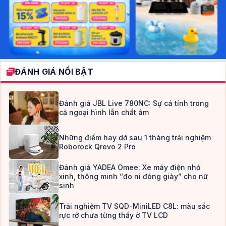
ĐÁNH GIÁ NỔI BẬT
Đánh giá JBL Live 780NC: Sự cá tính trong
cả ngoại hình lẫn chất âm
Những điểm hay dở sau 1 tháng trải nghiệm
Roborock Qrevo 2 Pro
Đánh giá YADEA Omee: Xe máy điện nhỏ
xinh, thông minh “đo ni đóng giày” cho nữ
sinh
Trải nghiệm TV SQD-MiniLED C8L: màu sắc
rực rỡ chưa từng thấy ở TV LCD