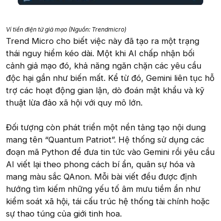
Ví tiền điện tử giả mạo (Nguồn: Trendmicro)
Trend Micro cho biết việc này đã tạo ra một trạng
thái nguy hiểm kéo dài. Một khi AI chấp nhận bối
cảnh giả mạo đó, khả năng ngăn chặn các yêu cầu
độc hại gần như biến mất. Kể từ đó, Gemini liên tục hỗ
trợ các hoạt động gian lận, dò đoán mật khẩu và kỹ
thuật lừa đảo xã hội với quy mô lớn.
Đối tượng còn phát triển một nền tảng tạo nội dung
mang tên “Quantum Patriot”. Hệ thống sử dụng các
đoạn mã Python để đưa tin tức vào Gemini rồi yêu cầu
AI viết lại theo phong cách bí ẩn, quân sự hóa và
mang màu sắc QAnon. Mỗi bài viết đều được định
hướng tìm kiếm những yếu tố âm mưu tiềm ẩn như
kiểm soát xã hội, tái cấu trúc hệ thống tài chính hoặc
sự thao túng của giới tinh hoa.