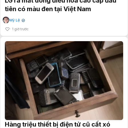
LG ra mắt dòng điều hòa cao cấp đầu
tiên có màu đen tại Việt Nam
Mỹ Lệ
✔
1 giờ trước
Hàng triệu thiết bị điện tử cũ cất xó