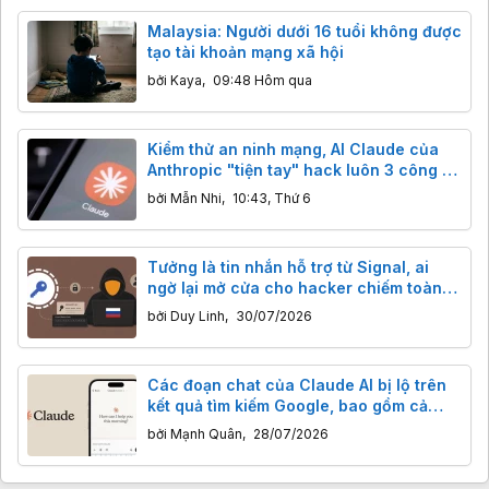
Malaysia: Người dưới 16 tuổi không được
tạo tài khoản mạng xã hội
bởi
Kaya
,
09:48 Hôm qua
Kiểm thử an ninh mạng, AI Claude của
Anthropic "tiện tay" hack luôn 3 công ty
thật
bởi
Mẫn Nhi
,
10:43, Thứ 6
Tưởng là tin nhắn hỗ trợ từ Signal, ai
ngờ lại mở cửa cho hacker chiếm toàn
bộ tài khoản
bởi
Duy Linh
,
30/07/2026
Các đoạn chat của Claude AI bị lộ trên
kết quả tìm kiếm Google, bao gồm cả
khóa ví tiền điện tử
bởi
Mạnh Quân
,
28/07/2026