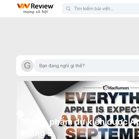
10 sản phẩm dự kiến được A
tháng 9