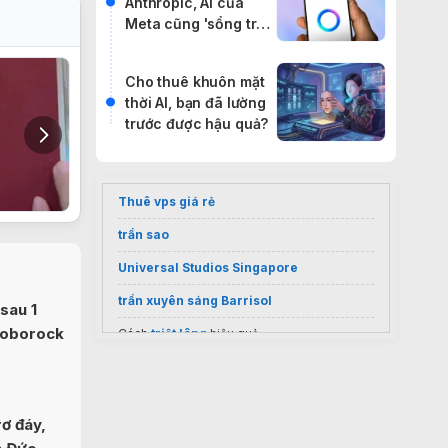
Anthropic, AI của
Meta cũng 'sổng trại'
đi báo đời internet
Cho thuê khuôn mặt
thời AI, bạn đã lường
trước được hậu quả?
Thuê vps giá rẻ
trần sao
Universal Studios Singapore
trần xuyên sáng Barrisol
sau 1
Roborock
Cách
triệt lông
hiệu quả
Sốc nặng giá
điều hoà Casper 9000
inverter
2026
Vietnam visa services
ơ đáy,