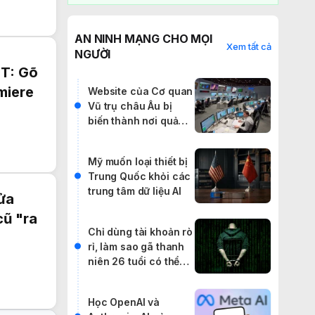
AN NINH MẠNG CHO MỌI
Xem tất cả
NGƯỜI
T: Gõ
miere
Website của Cơ quan
Vũ trụ châu Âu bị
biến thành nơi quảng
cáo IPTV lậu
Mỹ muốn loại thiết bị
Trung Quốc khỏi các
trung tâm dữ liệu AI
ửa
cũ "ra
Chỉ dùng tài khoản rò
rỉ, làm sao gã thanh
niên 26 tuổi có thể
khiến cả thế giới rúng
động?
Học OpenAI và