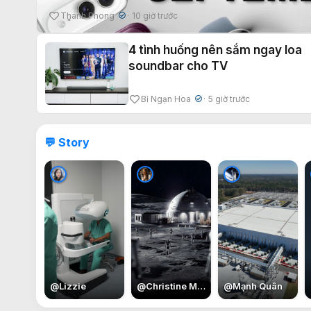
Thanh Phong
10 giờ trước
✔
4 tình huống nên sắm ngay loa
soundbar cho TV
Bỉ Ngạn Hoa
5 giờ trước
✔
💬 Story
@
Lizzie
@
Christine May
@
Mạnh Quân