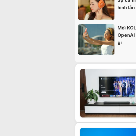
Sự cá tí
hình lẫn
Mời KOL 
OpenAI b
gì