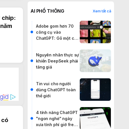
AI PHỔ THÔNG
Xem tất cả
 chip:
c năm
Adobe gom hơn 70
công cụ vào
ChatGPT: Gõ một câu
lệnh, cân cả
Photoshop lẫn
Nguyên nhân thực sự
Premiere
khiến DeepSeek phải
tăng giá
Tin vui cho người
dùng ChatGPT toàn
thế giới
4 tính năng ChatGPT
"ngon nghẻ" ngày
 có
xưa tính phí giờ free