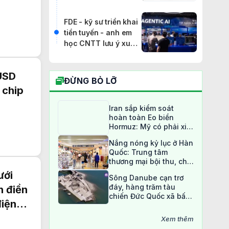
hoàn toàn
FDE - kỹ sư triển khai
tiền tuyến - anh em
học CNTT lưu ý xu
hướng này
 USD
ĐỪNG BỎ LỠ
 chip
Iran sắp kiểm soát
hoàn toàn Eo biển
Hormuz: Mỹ có phải xin
phép?
Nắng nóng kỷ lục ở Hàn
Quốc: Trung tâm
thương mại bội thu, chợ
truyền thống ế ẩm
ưới
Sông Danube cạn trơ
đáy, hàng trăm tàu
n điền
chiến Đức Quốc xã bất
điện
ngờ lộ diện sau 80 năm
Xem thêm