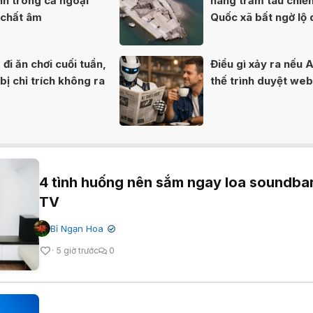
nh trong cả ngoại
hàng trăm tàu chiế
 chất âm
Quốc xã bất ngờ lộ 
80 năm
đi ăn chơi cuối tuần,
Điều gì xảy ra nếu A
ị chỉ trích không ra
thế trình duyệt we
4 tình huống nên sắm ngay loa soundba
TV
Bỉ Ngạn Hoa
✔
5 giờ trước
0