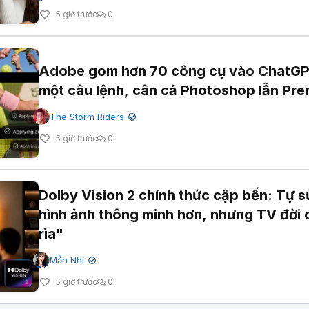
5 giờ trước
0
Adobe gom hơn 70 công cụ vào ChatGP
một câu lệnh, cân cả Photoshop lẫn Pre
The Storm Riders
✔
5 giờ trước
0
Dolby Vision 2 chính thức cập bến: Tự s
hình ảnh thông minh hơn, nhưng TV đời 
rìa"
Mẫn Nhi
✔
5 giờ trước
0