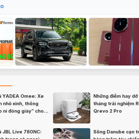
eo
iá YADEA Omee: Xe
Những điểm hay dở 
n nhỏ xinh, thông
tháng trải nghiệm 
o ni đóng giày” cho
Qrevo 2 Pro
á JBL Live 780NC:
Sông Danube cạn tr