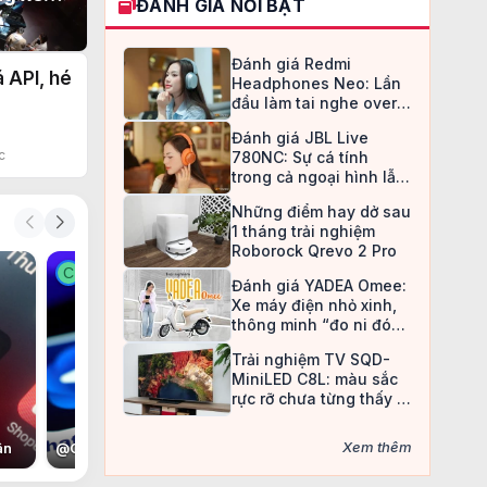
ĐÁNH GIÁ NỔI BẬT
o đao
Đánh giá Redmi
 API, hé
Headphones Neo: Lần
đầu làm tai nghe over-
ear, Redmi chọn cách đi
Đánh giá JBL Live
an toàn
c
780NC: Sự cá tính
trong cả ngoại hình lẫn
chất âm
Những điểm hay dở sau
1 tháng trải nghiệm
Roborock Qrevo 2 Pro
C
C
Đánh giá YADEA Omee:
Xe máy điện nhỏ xinh,
thông minh “đo ni đóng
giày” cho nữ sinh
Trải nghiệm TV SQD-
MiniLED C8L: màu sắc
rực rỡ chưa từng thấy ở
TV LCD
Xem thêm
ân
@
Con voi còi
@
Nan Đắc Hữu Tình Nhân
@
Christine May
@
C