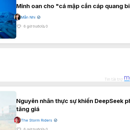
Minh oan cho "cá mập cắn cáp quang b
Mẫn Nhi
✔
6 giờ trước
0
Nguyên nhân thực sự khiến DeepSeek p
tăng giá
The Storm Riders
✔
6 giờ trước
0