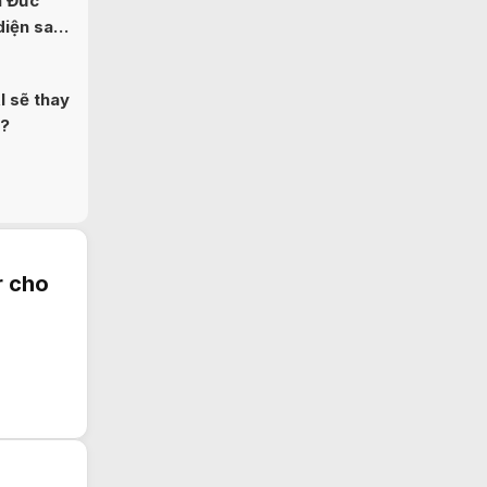
n Đức
diện sau
I sẽ thay
b?
r cho