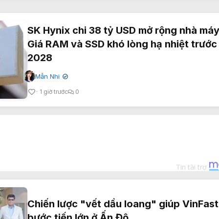
SK Hynix chi 38 tỷ USD mở rộng nhà máy
Giá RAM và SSD khó lòng hạ nhiệt trướ
2028
Mẫn Nhi
✔
1 giờ trước
0
Chiến lược "vết dầu loang" giúp VinFast
bước tiến lớn ở Ấn Độ