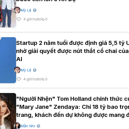
Mỹ Lệ
✔
4 giờ trước
0
Startup 2 năm tuổi được định giá 5,5 tỷ
nhờ giải quyết được nút thắt cổ chai của
AI
Mỹ Lệ
✔
4 giờ trước
0
"Người Nhện" Tom Holland chính thức c
"Mary Jane" Zendaya: Chi 18 tỷ bao trọ
trang, khách đến dự không được mang 
thoại
Mẫn Nhi
✔