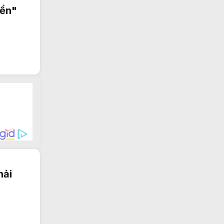
iển"
hải