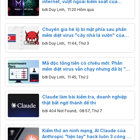
internet, vượt ngoài kiểm soát của
chuyên gia
bởi
Duy Linh
,
11:20 Hôm qua
Chuyên gia hé lộ bí mật phía sau phần
mềm diệt virus "cây nhà lá vườn" của
Triều Tiên
bởi
Duy Linh
,
11:44, Thứ 3
Mã độc tống tiền có chiêu mới: Phần
mềm diệt virus vẫn chạy nhưng đã bị "vô
hiệu hóa"
bởi
Duy Linh
,
11:45, Thứ 2
Claude làm bài kiểm tra, doanh nghiệp
thật bất ngờ thành đề thi
bởi
404 Not Found
,
08:57, Thứ 7
Kiểm thử an ninh mạng, AI Claude của
Anthropic "tiện tay" hack luôn 3 công ty