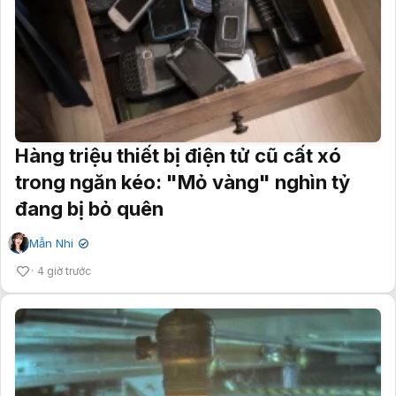
Hàng triệu thiết bị điện tử cũ cất xó
trong ngăn kéo: "Mỏ vàng" nghìn tỷ
đang bị bỏ quên
Mẫn Nhi
✔
4 giờ trước