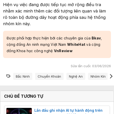
Hiện vụ việc đang được tiếp tục mở rộng điều tra
nhằm xác minh thêm các đối tượng liên quan và làm
rõ toàn bộ đường dây hoạt động phía sau hệ thống
nhóm kín này.
Được phối hợp thực hiện bởi các chuyên gia của
Bkav
,
cộng đồng An ninh mạng Việt Nam
WhiteHat
và cộng
đồng Khoa học công nghệ
VnReview
Sửa lần cuối:
03/06/2026
Từ khóa
Bắc Ninh
Chuyển Khoản
Nghệ An
Nhóm Kín
CHỦ ĐỀ TƯƠNG TỰ
Lần đầu ghi nhận AI tự hành động trên