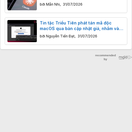
thật
bởi
Mẫn Nhi
,
31/07/2026
Tin tặc Triều Tiên phát tán mã độc
macOS qua bản cập nhật giả, nhắm vào
ví tiền số
bởi
Nguyễn Tiến Đạt
,
31/07/2026