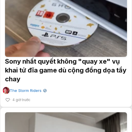
Sony nhất quyết không "quay xe" vụ
khai tử đĩa game dù cộng đồng dọa tẩy
chay
The Storm Riders
✔
4 giờ trước