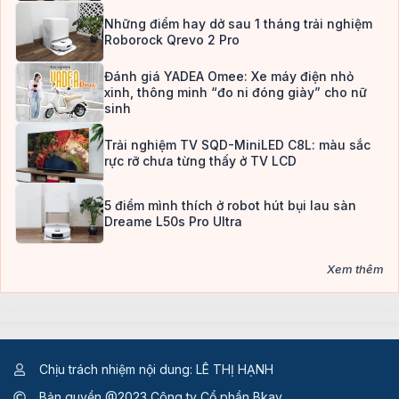
Những điểm hay dở sau 1 tháng trải nghiệm
Roborock Qrevo 2 Pro
Đánh giá YADEA Omee: Xe máy điện nhỏ
xinh, thông minh “đo ni đóng giày” cho nữ
sinh
Trải nghiệm TV SQD-MiniLED C8L: màu sắc
rực rỡ chưa từng thấy ở TV LCD
5 điểm mình thích ở robot hút bụi lau sàn
Dreame L50s Pro Ultra
Xem thêm
Chịu trách nhiệm nội dung: LÊ THỊ HẠNH
Bản quyền @2023 Công ty Cổ phần Bkav