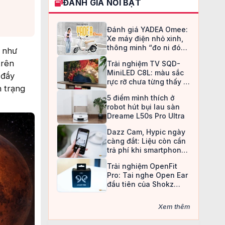
ĐÁNH GIÁ NỔI BẬT
Đánh giá YADEA Omee:
Xe máy điện nhỏ xinh,
thông minh “đo ni đóng
n như
giày” cho nữ sinh
trên
Trải nghiệm TV SQD-
MiniLED C8L: màu sắc
 đầy
rực rỡ chưa từng thấy ở
h trạng
TV LCD
5 điểm mình thích ở
robot hút bụi lau sàn
Dreame L50s Pro Ultra
Dazz Cam, Hypic ngày
càng đắt: Liệu còn cần
trả phí khi smartphone
đã làm được tất cả?
Trải nghiệm OpenFit
Pro: Tai nghe Open Ear
đầu tiên của Shokz
trang bị công nghệ khử
ồn
Xem thêm