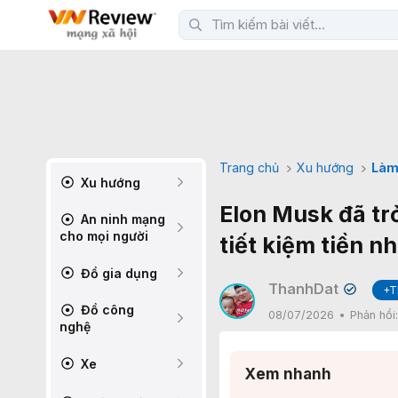
Trang chủ
Xu hướng
Làm
Xu hướng
Elon Musk đã tr
An ninh mạng
cho mọi người
tiết kiệm tiền n
Đồ gia dụng
ThanhDat
+T
✔
Đồ công
08/07/2026
Phản hồi
nghệ
Xe
Xem nhanh