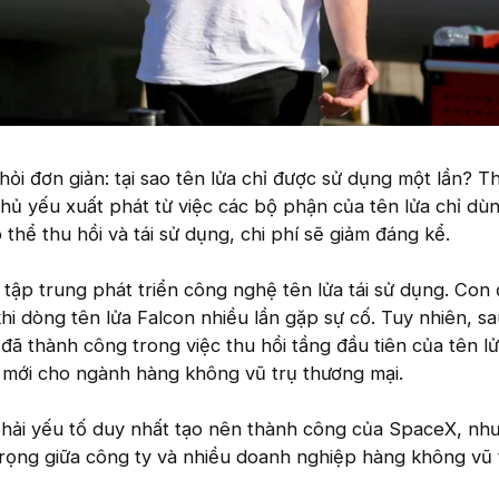
hỏi đơn giản: tại sao tên lửa chỉ được sử dụng một lần? T
hủ yếu xuất phát từ việc các bộ phận của tên lửa chỉ dù
ó thể thu hồi và tái sử dụng, chi phí sẽ giảm đáng kể.
tập trung phát triển công nghệ tên lửa tái sử dụng. Con
i dòng tên lửa Falcon nhiều lần gặp sự cố. Tuy nhiên, sa
 đã thành công trong việc thu hồi tầng đầu tiên của tên l
n mới cho ngành hàng không vũ trụ thương mại.
phải yếu tố duy nhất tạo nên thành công của SpaceX, nh
trọng giữa công ty và nhiều doanh nghiệp hàng không vũ 