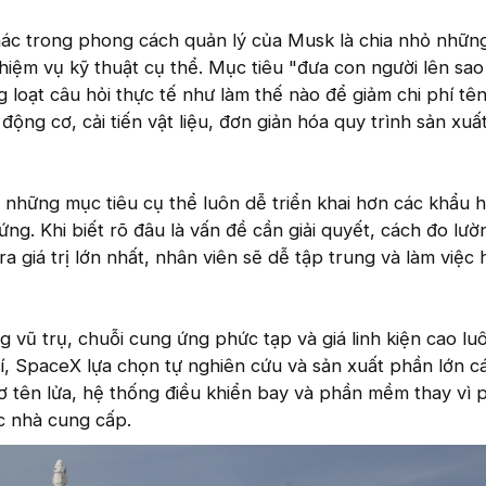
hác trong phong cách quản lý của Musk là chia nhỏ nhữ
nhiệm vụ kỹ thuật cụ thể. Mục tiêu "đưa con người lên sa
loạt câu hỏi thực tế như làm thế nào để giảm chi phí tên
động cơ, cải tiến vật liệu, đơn giản hóa quy trình sản xuất
, những mục tiêu cụ thể luôn dễ triển khai hơn các khẩu h
g. Khi biết rõ đâu là vấn đề cần giải quyết, cách đo lườ
a giá trị lớn nhất, nhân viên sẽ dễ tập trung và làm việc 
vũ trụ, chuỗi cung ứng phức tạp và giá linh kiện cao luô
hí, SpaceX lựa chọn tự nghiên cứu và sản xuất phần lớn c
ơ tên lửa, hệ thống điều khiển bay và phần mềm thay vì 
c nhà cung cấp.