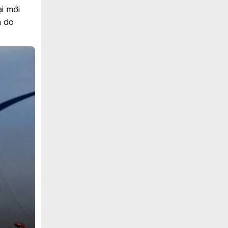
i mới
h do