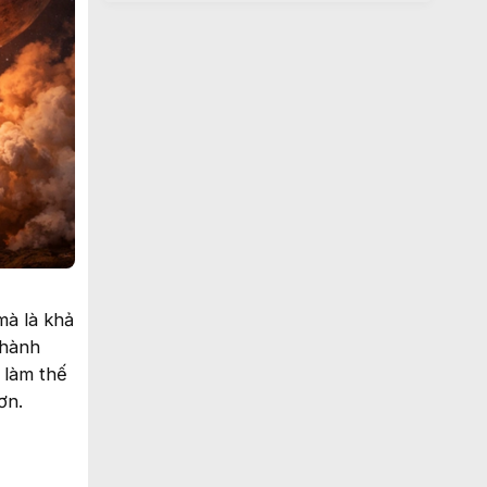
mà là khả
 hành
 làm thế
ơn.