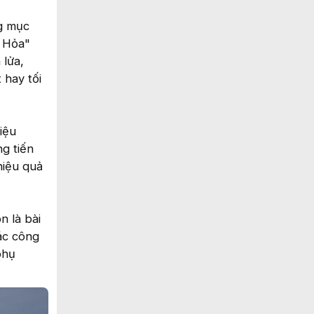
ng mục
o Hỏa"
 lửa,
 hay tối
iệu
ng tiến
hiệu quả
n là bài
ác công
phụ