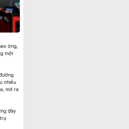
heo ông,
ng một
 đường
u nhiều
ửa, mở ra
ưng đây
trụ