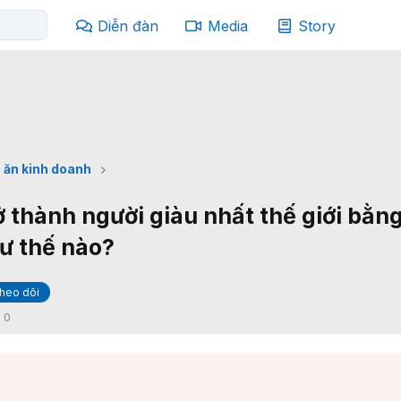
Diễn đàn
Media
Story
 ăn kinh doanh
ở thành người giàu nhất thế giới bằn
hư thế nào?
heo dõi
:
0