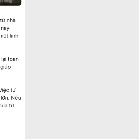
từ nhà
 này
một linh
lại toàn
 giúp
Việc tự
 lớn. Nếu
mua từ