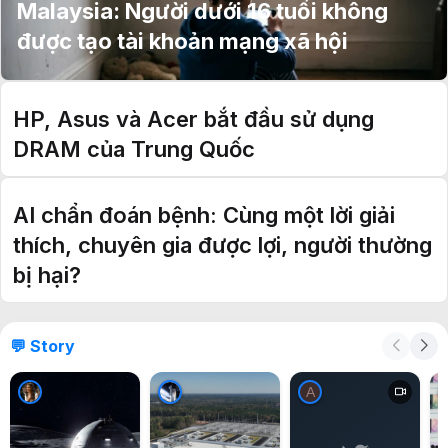
Malaysia: Người dưới 16 tuổi không
được tạo tài khoản mạng xã hội
HP, Asus và Acer bắt đầu sử dụng
DRAM của Trung Quốc
AI chẩn đoán bệnh: Cùng một lời giải
thích, chuyên gia được lợi, người thường
bị hại?
💬 Story
A