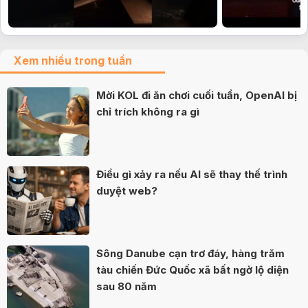
Xem nhiều trong tuần
Mời KOL đi ăn chơi cuối tuần, OpenAI bị
chỉ trích không ra gì
Điều gì xảy ra nếu AI sẽ thay thế trình
duyệt web?
Sông Danube cạn trơ đáy, hàng trăm
tàu chiến Đức Quốc xã bất ngờ lộ diện
sau 80 năm