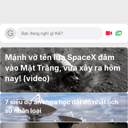
Mảnh vỡ tên lửa SpaceX đâm
vào Mặt Trăng, vừa xảy ra hôm
nay! (video)
7 siêu dự án khoa học đắt đỏ nhất lịch
sử nhân loại