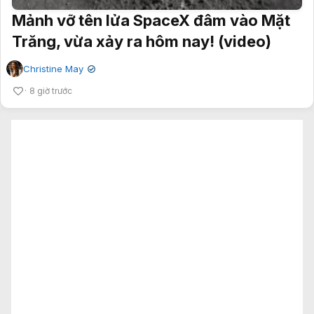
Mảnh vỡ tên lửa SpaceX đâm vào Mặt
Trăng, vừa xảy ra hôm nay! (video)
Christine May
✔
8 giờ trước