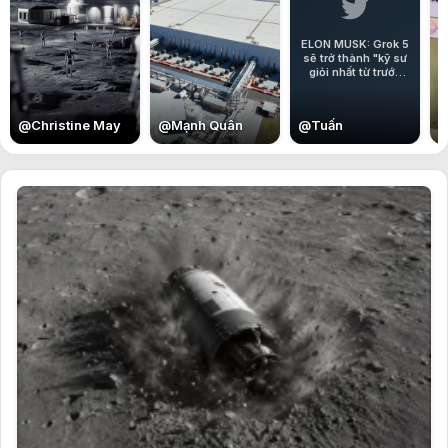
ELON MUSK: Grok 5
sẽ trở thành "kỹ sư
giỏi nhất từ trước
đến nay".
@
Christine May
@
Mạnh Quân
@
Tuấn