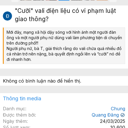
r
i
ư
ế
"Cưỡi" vali điện liệu có vi phạm luật
ớ
p
giao thông?
c
Mới đây, mạng xã hội dậy sóng với hình ảnh một người đàn
ông và một người phụ nữ dùng vali làm phương tiện di chuyển
trên đường phố!!!
Người phụ nữ, bà T, giải thích rằng do vali chứa quá nhiều đồ
cá nhân trở nên nặng, bà quyết định ngồi lên và “cưỡi” nó để
đi nhanh hơn.
Không có bình luận nào để hiển thị.
Thông tin media
Danh mục
Chung
Được thêm bởi
Quang Đăng
✔
Ngày thêm
24/03/2025
Số lượt xem
10,600