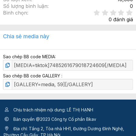
Số lượng bình luận
0
Bình chọn
.
0 đánh giá
x
Chia sẻ media này
ế
p
h
Sao chép BB code MEDIA
ạ
n
g
Sao chép BB code GALLERY
Chịu trách nhiệm nội dung: LÊ THỊ HẠNH
Bản quyền @2023 Công ty Cổ phần Bkav
Địa chỉ: Tầng 2, Tòa nhà HH1, Đường Dương Đình Nghệ,
Phường Cầu Giấy, TP Hà Nội