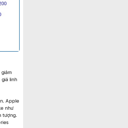
 giảm
giá linh
ện. Apple
ke như
n tượng.
ries