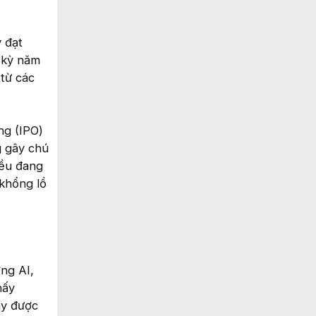
 đạt
 kỳ năm
từ các
ng (IPO)
g gây chú
ều đang
khổng lồ
ng AI,
hấy
ày được