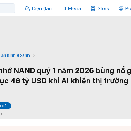
Diễn đàn
Media
Story
Po
 ăn kinh doanh
 nhớ NAND quý 1 năm 2026 bùng nổ g
lục 46 tỷ USD khi AI khiến thị trường
 dõi
:
0