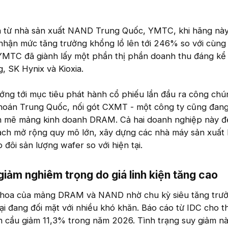
n từ nhà sản xuất NAND Trung Quốc, YMTC, khi hãng này
 nhận mức tăng trưởng khổng lồ lên tới 246% so với cùng
 YMTC đã giành lấy một phần thị phần doanh thu đáng kể 
, SK Hynix và Kioxia.
ng tới mục tiêu phát hành cổ phiếu lần đầu ra công chú
khoán Trung Quốc, nối gót CXMT - một công ty cũng đan
h mẽ mảng kinh doanh DRAM. Cả hai doanh nghiệp này đ
ạch mở rộng quy mô lớn, xây dựng các nhà máy sản xuất 
đôi sản lượng wafer so với hiện tại.
giảm nghiêm trọng do giá linh kiện tăng cao​
g hoa của mảng DRAM và NAND nhờ chu kỳ siêu tăng trưở
lại đang đối mặt với nhiều khó khăn. Báo cáo từ IDC cho t
n cầu giảm 11,3% trong năm 2026. Tình trạng suy giảm n