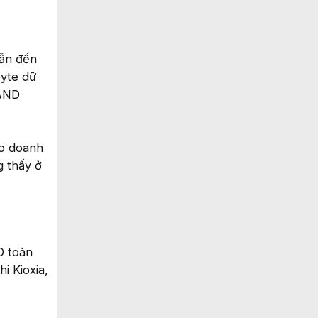
dẫn đến
byte dữ
NAND
eo doanh
g thấy ở
D toàn
i Kioxia,