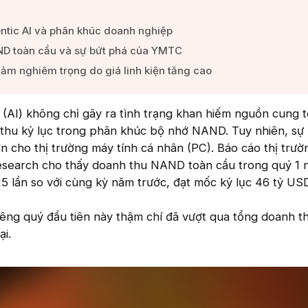
ntic AI và phân khúc doanh nghiệp​
ND toàn cầu và sự bứt phá của YMTC​
iảm nghiêm trọng do giá linh kiện tăng cao​
o (AI) không chỉ gây ra tình trạng khan hiếm nguồn cung 
thu kỷ lục trong phân khúc bộ nhớ NAND. Tuy nhiên, sự
ớn cho thị trường máy tính cá nhân (PC). Báo cáo thị trườ
esearch cho thấy doanh thu NAND toàn cầu trong quý 1
5 lần so với cùng kỳ năm trước, đạt mốc kỷ lục 46 tỷ USD
iêng quý đầu tiên này thậm chí đã vượt qua tổng doanh 
i.