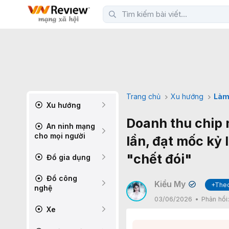
Trang chủ
Xu hướng
Làm
Xu hướng
Doanh thu chip
An ninh mạng
cho mọi người
lần, đạt mốc kỷ 
"chết đói"
Đồ gia dụng
Đồ công
Kiều My
+Theo
✔
nghệ
03/06/2026
Phản hồi
Xe