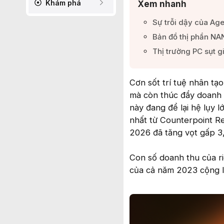
Khám phá
Xem nhanh
Sự trỗi dậy của Age
Bản đồ thị phần NA
Thị trường PC sụt g
Cơn sốt trí tuệ nhân tạ
mà còn thúc đẩy doanh 
này đang để lại hệ lụy l
nhất từ Counterpoint R
2026 đã tăng vọt gấp 3,
Con số doanh thu của r
của cả năm 2023 cộng lạ