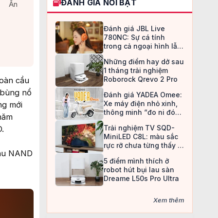
ĐÁNH GIÁ NỔI BẬT
Ẩn
Đánh giá JBL Live
780NC: Sự cá tính
trong cả ngoại hình lẫn
chất âm
Những điểm hay dở sau
1 tháng trải nghiệm
Roborock Qrevo 2 Pro
toàn cầu
 bùng nổ
Đánh giá YADEA Omee:
Xe máy điện nhỏ xinh,
ng mới
thông minh “đo ni đóng
 năm
giày” cho nữ sinh
Trải nghiệm TV SQD-
.
MiniLED C8L: màu sắc
rực rỡ chưa từng thấy ở
thu NAND
TV LCD
5 điểm mình thích ở
robot hút bụi lau sàn
Dreame L50s Pro Ultra
Xem thêm