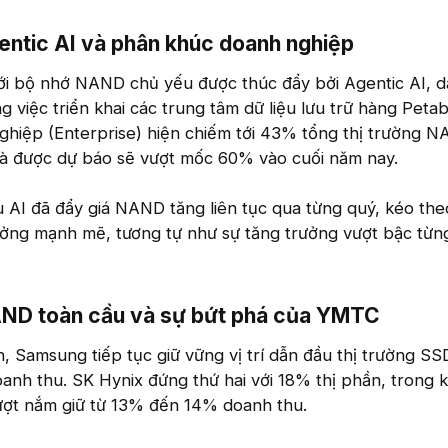
entic AI và phân khúc doanh nghiệp​
i bộ nhớ NAND chủ yếu được thúc đẩy bởi Agentic AI, 
g việc triển khai các trung tâm dữ liệu lưu trữ hàng Peta
ghiệp (Enterprise) hiện chiếm tới 43% tổng thị trường 
à được dự báo sẽ vượt mốc 60% vào cuối năm nay.
 AI đã đẩy giá NAND tăng liên tục qua từng quý, kéo th
ưởng mạnh mẽ, tương tự như sự tăng trưởng vượt bậc từn
AND toàn cầu và sự bứt phá của YMTC​
, Samsung tiếp tục giữ vững vị trí dẫn đầu thị trường SS
anh thu. SK Hynix đứng thứ hai với 18% thị phần, trong kh
lượt nắm giữ từ 13% đến 14% doanh thu.