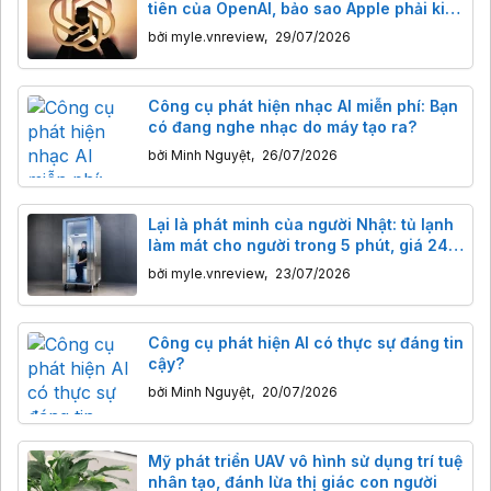
tiên của OpenAI, bảo sao Apple phải kiện
gấp
bởi
myle.vnreview
,
29/07/2026
Công cụ phát hiện nhạc AI miễn phí: Bạn
có đang nghe nhạc do máy tạo ra?
bởi
Minh Nguyệt
,
26/07/2026
Lại là phát minh của người Nhật: tủ lạnh
làm mát cho người trong 5 phút, giá 240
triệu đồng
bởi
myle.vnreview
,
23/07/2026
Công cụ phát hiện AI có thực sự đáng tin
cậy?
bởi
Minh Nguyệt
,
20/07/2026
Mỹ phát triển UAV vô hình sử dụng trí tuệ
nhân tạo, đánh lừa thị giác con người