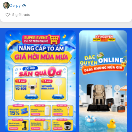
Derpy
✔
5 giờ trước