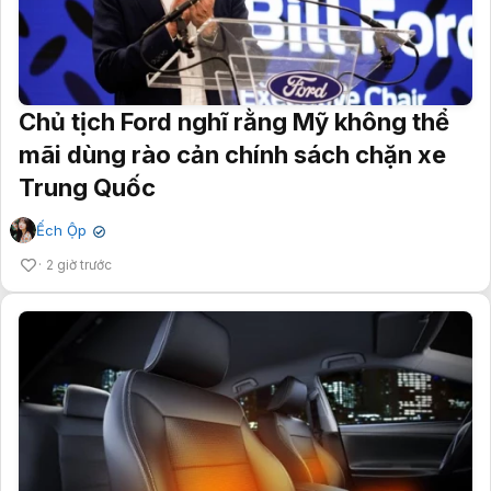
Chủ tịch Ford nghĩ rằng Mỹ không thể
mãi dùng rào cản chính sách chặn xe
Trung Quốc
Ếch Ộp
✔
2 giờ trước