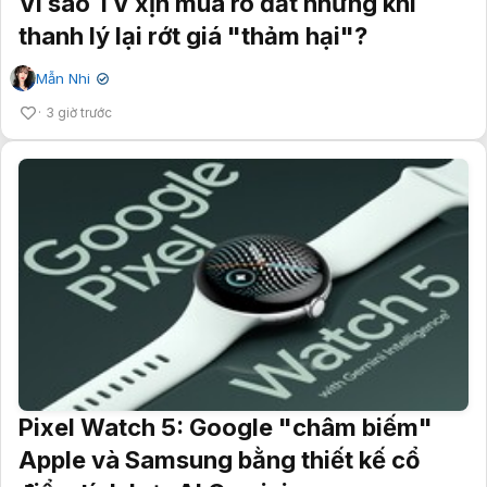
Vì sao TV xịn mua rõ đắt nhưng khi
thanh lý lại rớt giá "thảm hại"?
Mẫn Nhi
✔
3 giờ trước
Pixel Watch 5: Google "châm biếm"
Apple và Samsung bằng thiết kế cổ