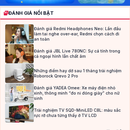
ĐÁNH GIÁ NỔI BẬT
Đánh giá Redmi Headphones Neo: Lần đầu
làm tai nghe over-ear, Redmi chọn cách đi
an toàn
Đánh giá JBL Live 780NC: Sự cá tính trong
cả ngoại hình lẫn chất âm
Những điểm hay dở sau 1 tháng trải nghiệm
Roborock Qrevo 2 Pro
Đánh giá YADEA Omee: Xe máy điện nhỏ
xinh, thông minh “đo ni đóng giày” cho nữ
sinh
Trải nghiệm TV SQD-MiniLED C8L: màu sắc
rực rỡ chưa từng thấy ở TV LCD