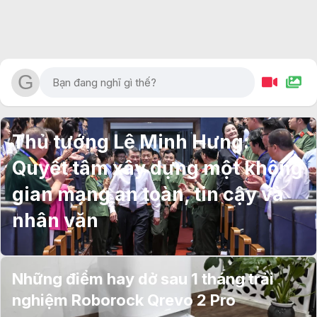
Thủ tướng Lê Minh Hưng:
Quyết tâm xây dựng một không
gian mạng an toàn, tin cậy và
nhân văn
Những điểm hay dở sau 1 tháng trải
nghiệm Roborock Qrevo 2 Pro