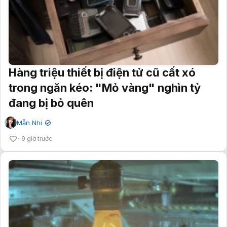
Hàng triệu thiết bị điện tử cũ cất xó
trong ngăn kéo: "Mỏ vàng" nghìn tỷ
đang bị bỏ quên
Mẫn Nhi
✔
9 giờ trước