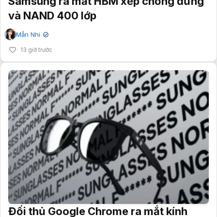
Samsung ra mắt HBM xếp chồng đứng
và NAND 400 lớp
Mẫn Nhi
✔
13 giờ trước
Đối thủ Google Chrome ra mắt kính