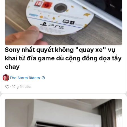
Sony nhất quyết không "quay xe" vụ
khai tử đĩa game dù cộng đồng dọa tẩy
chay
The Storm Riders
✔
10 giờ trước