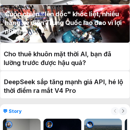
Cuộc chiến "lên dốc" khốc liệt, nhiều
hãng xe điện Trung Quốc lao đao vì lợi
nhuận
Cho thuê khuôn mặt thời AI, bạn đã
lường trước được hậu quả?
DeepSeek sắp tăng mạnh giá API, hé lộ
thời điểm ra mắt V4 Pro
💬 Story