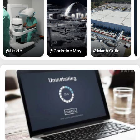
E
@
Lizzie
@
Christine May
@
Mạnh Quân