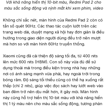
Với khả năng hiển thị 10-bit màu, Redmi Pad 2 cho
màu sắc sống động và nịnh mắt khi xem phim, video
Không chỉ sắc nét, màn hình của Redmi Pad 2 còn có
tần số quét 90Hz. Các thao tác cuộn lướt trên các
trang web dài, duyệt mạng xã hội hay đơn giản là điều
hướng trong giao diện người dùng đều trở nên mượt
mà hơn so với màn hình 60Hz truyền thống.
Xiaomi cũng đã cải thiện độ sáng tối đa, từ 400 nits
lên mức 600 nits (HBM). Con số này vừa đủ để sử
dụng thoải mái trong điều kiện trong nhà hay những
nơi có ánh sáng mạnh vừa phải, hay ngoài trời trong
bóng râm. Độ sáng tối thiểu cũng có thể hạ xuống rất
thấp (chỉ 2 nits), giúp việc đọc sách hay lướt web vào
ban đêm trở nên dịu mắt hơn, ít gây mỏi. Màn hình
này cũng hỗ trợ hiển thị 10-bit màu với khả năng hiển
thị 1 tỷ màu nên cho màu sắc sống động, tương phản