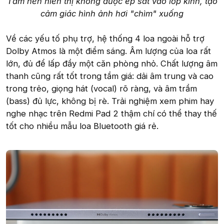
Tấm nền hiển thị không được ép sát vào lớp kính, tạo
cảm giác hình ảnh hơi "chìm" xuống
Về các yếu tố phụ trợ, hệ thống 4 loa ngoài hỗ trợ
Dolby Atmos là một điểm sáng. Âm lượng của loa rất
lớn, đủ để lấp đầy một căn phòng nhỏ. Chất lượng âm
thanh cũng rất tốt trong tầm giá: dải âm trung và cao
trong trẻo, giọng hát (vocal) rõ ràng, và âm trầm
(bass) đủ lực, không bị rè. Trải nghiệm xem phim hay
nghe nhạc trên Redmi Pad 2 thậm chí có thể thay thế
tốt cho nhiều mẫu loa Bluetooth giá rẻ.