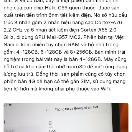
lầm, vì về cơ bản, đây là một phiên bản tinh chỉnh
nhẹ của con chip Helio G99 quen thuộc, được sản
xuất trên tiến trình 6nm tiết kiệm điện. Nó sở hữu cấu
trúc 8 nhân gồm 2 nhân hiệu năng cao Cortex-A76
2.2 GHz và 6 nhân tiết kiệm điện Cortex-A55 2.0
GHz, đi cùng GPU Mali-G57 MC2. Phiên bản tại Việt
Nam đi kèm nhiều tùy chọn RAM và bộ nhớ trong
gồm: 4+128GB, 6+128GB và 8+256GB. Bản mình trải
nghiệm trong bài viết này là bản 4+128GB. Máy cũng
hỗ trợ cả khe cắm thẻ nhớ microSD để mở rộng dung
lượng lưu trữ. Đồng thời, sản phẩm cũng có tùy chọn
phiên bản 4G để bạn có thể gắn SIM, sử dụng mạng
tiện lợi hơn mà không phải phụ thuộc vào WiFi.