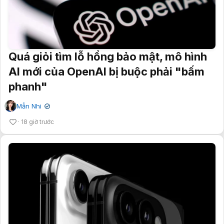
Quá giỏi tìm lỗ hổng bảo mật, mô hình
AI mới của OpenAI bị buộc phải "bấm
phanh"
Mẫn Nhi
✔
18 giờ trước