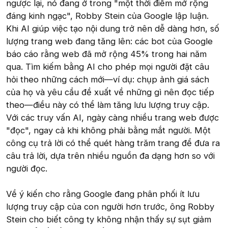
ngược lại, nó đang ở trong "một thời điểm mở rộng
đáng kinh ngạc", Robby Stein của Google lập luận.
Khi AI giúp việc tạo nội dung trở nên dễ dàng hơn, số
lượng trang web đang tăng lên: các bot của Google
báo cáo rằng web đã mở rộng 45% trong hai năm
qua. Tìm kiếm bằng AI cho phép mọi người đặt câu
hỏi theo những cách mới—ví dụ: chụp ảnh giá sách
của họ và yêu cầu đề xuất về những gì nên đọc tiếp
theo—điều này có thể làm tăng lưu lượng truy cập.
Với các truy vấn AI, ngày càng nhiều trang web được
"đọc", ngay cả khi không phải bằng mắt người. Một
công cụ trả lời có thể quét hàng trăm trang để đưa ra
câu trả lời, dựa trên nhiều nguồn đa dạng hơn so với
người đọc.
Về ý kiến cho rằng Google đang phân phối ít lưu
lượng truy cập của con người hơn trước, ông Robby
Stein cho biết công ty không nhận thấy sự sụt giảm