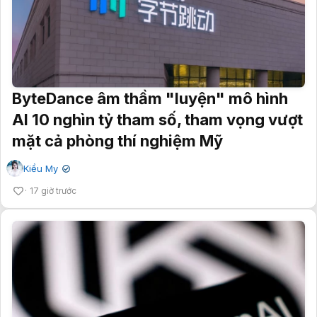
ByteDance âm thầm "luyện" mô hình
AI 10 nghìn tỷ tham số, tham vọng vượt
mặt cả phòng thí nghiệm Mỹ
Kiều My
✔
17 giờ trước