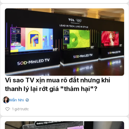
Vì sao TV xịn mua rõ đắt nhưng khi
thanh lý lại rớt giá "thảm hại"?
Mẫn Nhi
✔
1 giờ trước