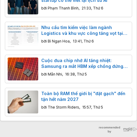
startup có thể viết lại lịch sử AI
bởi
Phạm Thanh Bình
,
21:33, Thứ 6
Nhu cầu tìm kiếm việc làm ngành
Logistics và khu vực công tăng vọt tại
Việt Nam
bởi
Bỉ Ngạn Hoa
,
13:41, Thứ 6
Cuộc đua chip nhớ AI tăng nhiệt:
Samsung ra mắt HBM xếp chồng đứng
và NAND 400 lớp
bởi
Mẫn Nhi
,
16:38, Thứ 5
Toàn bộ RAM thế giới bị "đặt gạch" đến
tận hết năm 2027
bởi
The Storm Riders
,
15:57, Thứ 5