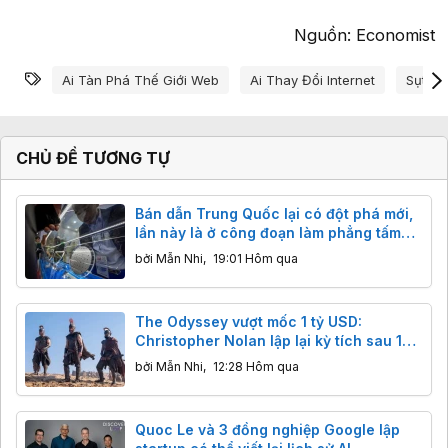
Nguồn: Economist​
Từ khóa
Ai Tàn Phá Thế Giới Web
Ai Thay Đổi Internet
Sụt Gi
CHỦ ĐỀ TƯƠNG TỰ
Bán dẫn Trung Quốc lại có đột phá mới,
lần này là ở công đoạn làm phẳng tấm
wafer
bởi
Mẫn Nhi
,
19:01 Hôm qua
The Odyssey vượt mốc 1 tỷ USD:
Christopher Nolan lập lại kỳ tích sau 14
năm
bởi
Mẫn Nhi
,
12:28 Hôm qua
Quoc Le và 3 đồng nghiệp Google lập