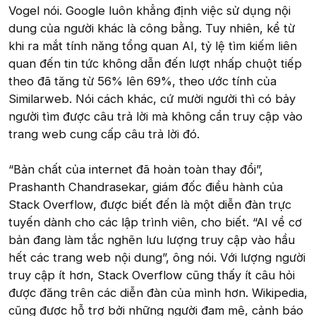
Vogel nói. Google luôn khẳng định việc sử dụng nội
dung của người khác là công bằng. Tuy nhiên, kể từ
khi ra mắt tính năng tổng quan AI, tỷ lệ tìm kiếm liên
quan đến tin tức không dẫn đến lượt nhấp chuột tiếp
theo đã tăng từ 56% lên 69%, theo ước tính của
Similarweb. Nói cách khác, cứ mười người thì có bảy
người tìm được câu trả lời mà không cần truy cập vào
trang web cung cấp câu trả lời đó.
“Bản chất của internet đã hoàn toàn thay đổi”,
Prashanth Chandrasekar, giám đốc điều hành của
Stack Overflow, được biết đến là một diễn đàn trực
tuyến dành cho các lập trình viên, cho biết. “AI về cơ
bản đang làm tắc nghẽn lưu lượng truy cập vào hầu
hết các trang web nội dung”, ông nói. Với lượng người
truy cập ít hơn, Stack Overflow cũng thấy ít câu hỏi
được đăng trên các diễn đàn của mình hơn. Wikipedia,
cũng được hỗ trợ bởi những người đam mê, cảnh báo