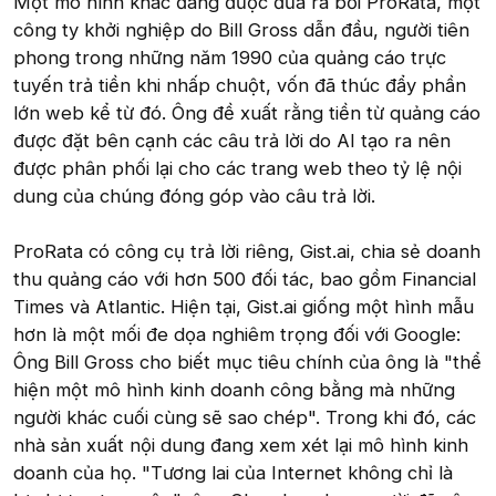
Một mô hình khác đang được đưa ra bởi ProRata, một
công ty khởi nghiệp do Bill Gross dẫn đầu, người tiên
phong trong những năm 1990 của quảng cáo trực
tuyến trả tiền khi nhấp chuột, vốn đã thúc đẩy phần
lớn web kể từ đó. Ông đề xuất rằng tiền từ quảng cáo
được đặt bên cạnh các câu trả lời do AI tạo ra nên
được phân phối lại cho các trang web theo tỷ lệ nội
dung của chúng đóng góp vào câu trả lời.
ProRata có công cụ trả lời riêng, Gist.ai, chia sẻ doanh
thu quảng cáo với hơn 500 đối tác, bao gồm Financial
Times và Atlantic. Hiện tại, Gist.ai giống một hình mẫu
hơn là một mối đe dọa nghiêm trọng đối với Google:
Ông Bill Gross cho biết mục tiêu chính của ông là "thể
hiện một mô hình kinh doanh công bằng mà những
người khác cuối cùng sẽ sao chép". Trong khi đó, các
nhà sản xuất nội dung đang xem xét lại mô hình kinh
doanh của họ. "Tương lai của Internet không chỉ là