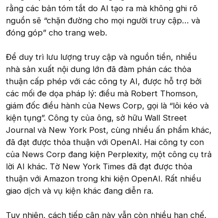
rằng các bản tóm tắt do AI tạo ra mà không ghi rõ
nguồn sẽ “chặn đường cho mọi người truy cập… và
đóng góp” cho trang web.
Để duy trì lưu lượng truy cập và nguồn tiền, nhiều
nhà sản xuất nội dung lớn đã đàm phán các thỏa
thuận cấp phép với các công ty AI, được hỗ trợ bởi
các mối đe dọa pháp lý: điều mà Robert Thomson,
giám đốc điều hành của News Corp, gọi là “lôi kéo và
kiện tụng”. Công ty của ông, sở hữu Wall Street
Journal và New York Post, cùng nhiều ấn phẩm khác,
đã đạt được thỏa thuận với OpenAI. Hai công ty con
của News Corp đang kiện Perplexity, một công cụ trả
lời AI khác. Tờ New York Times đã đạt được thỏa
thuận với Amazon trong khi kiện OpenAI. Rất nhiều
giao dịch và vụ kiện khác đang diễn ra.
Tuy nhiên, cách tiếp cận này vẫn còn nhiều hạn chế.