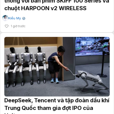
thông với bàn phím SKIFF 100 Series và
chuột HARPOON v2 WIRELESS
Kiều My
✔
1 giờ trước
DeepSeek, Tencent và tập đoàn dầu khí
Trung Quốc tham gia đợt IPO của