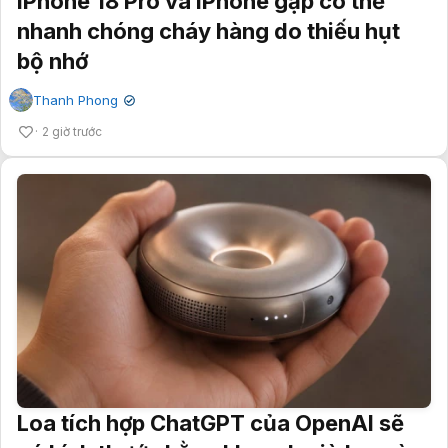
iPhone 18 Pro và iPhone gập có thể
nhanh chóng cháy hàng do thiếu hụt
bộ nhớ
Thanh Phong
✔
2 giờ trước
Loa tích hợp ChatGPT của OpenAI sẽ