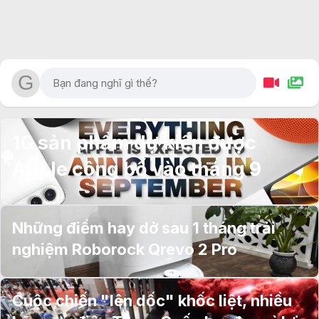
10 sản phẩm dự kiến được
Apple công bố vào tháng 9
Những điểm hay dở sau 1 tháng trải
nghiệm Roborock Qrevo 2 Pro
Cuộc chiến "lên dốc" khốc liệt, nhiều