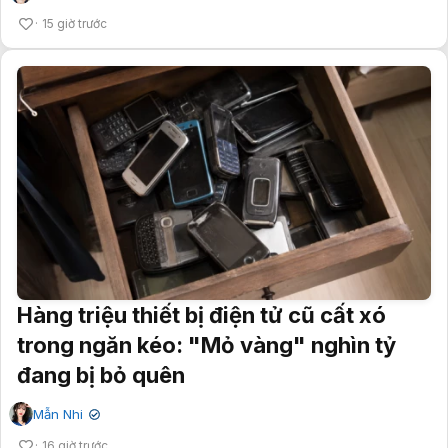
15 giờ trước
Hàng triệu thiết bị điện tử cũ cất xó
trong ngăn kéo: "Mỏ vàng" nghìn tỷ
đang bị bỏ quên
Mẫn Nhi
✔
16 giờ trước