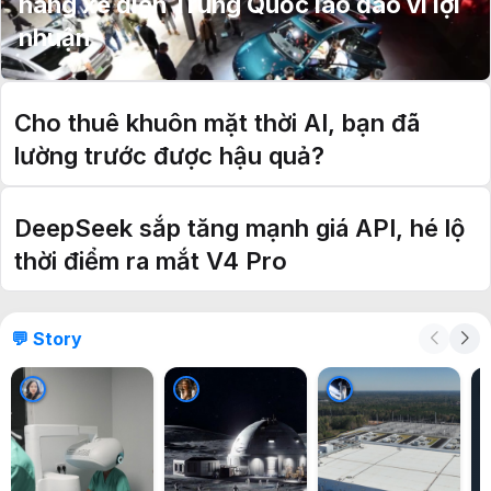
hãng xe điện Trung Quốc lao đao vì lợi
nhuận
Cho thuê khuôn mặt thời AI, bạn đã
lường trước được hậu quả?
DeepSeek sắp tăng mạnh giá API, hé lộ
thời điểm ra mắt V4 Pro
💬 Story