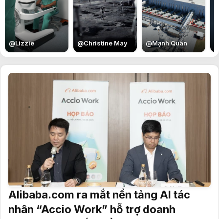
E
@
Lizzie
@
Christine May
@
Mạnh Quân
Alibaba.com ra mắt nền tảng AI tác
nhân “Accio Work” hỗ trợ doanh