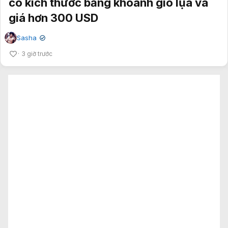
có kích thước bằng khoanh giò lụa và
giá hơn 300 USD
Sasha
✔
3 giờ trước