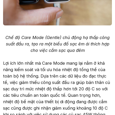
Chế độ Care Mode (Gentle) chủ động hạ thấp công
suất đầu ra, tạo ra một biểu đồ sạc êm ái thích hợp
cho việc cắm sạc qua đêm
Lợi ích lớn nhất mà Care Mode mang lại nằm ở khả
năng kiểm soát và tối ưu hóa nhiệt độ tổng thể của
toàn bộ hệ thống. Dựa trên các dữ liệu đo đạc thực
tế, việc giảm thiểu công suất đầu ra giúp bản thân củ
sạc duy trì mức nhiệt độ thấp hơn tới 20 độ C so với
các tiêu chuẩn an toàn quốc tế. Quan trọng hơn,
nhiệt độ bề mặt của thiết bị di động đang được cắm
sạc cũng được ghi nhận giảm xuống khoảng 10 độ C
khi so sánh với việc sử dụng các củ sạc 45W thông