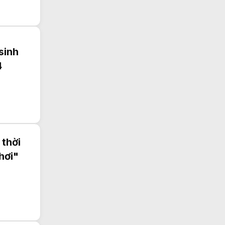
sinh
4
 thời
hơi"