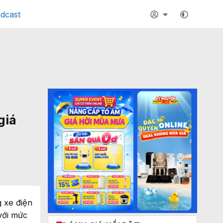
dcast
giá
 xe điện
với mức