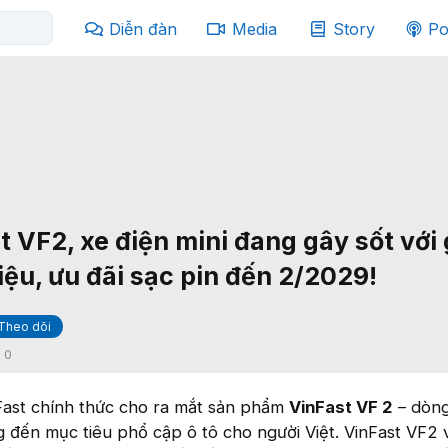
Diễn đàn
Media
Story
Po
 VF2, xe điện mini đang gây sốt với 
iệu, ưu đãi sạc pin đến 2/2029!
Theo dõi
:
0
ast chính thức cho ra mắt sản phẩm
VinFast VF 2
– dòng
 đến mục tiêu phổ cập ô tô cho người Việt. VinFast VF2 