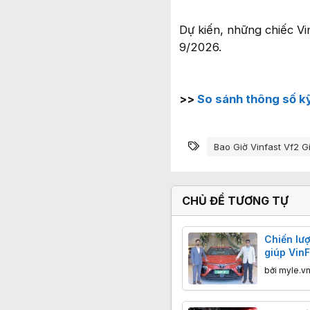
Dự kiến, những chiếc Vi
9/2026.
>>
So sánh thông số kỹ
Từ khóa
Bao Giờ Vinfast Vf2 G
CHỦ ĐỀ TƯƠNG TỰ
Chiến lượ
giúp VinF
ở Ấn Độ
bởi
myle.v