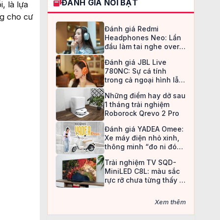
ĐÁNH GIÁ NỔI BẬT
, là lựa
ng cho cư
Đánh giá Redmi
Headphones Neo: Lần
đầu làm tai nghe over-
ear, Redmi chọn cách đi
Đánh giá JBL Live
an toàn
780NC: Sự cá tính
trong cả ngoại hình lẫn
chất âm
Những điểm hay dở sau
1 tháng trải nghiệm
Roborock Qrevo 2 Pro
Đánh giá YADEA Omee:
Xe máy điện nhỏ xinh,
thông minh “đo ni đóng
giày” cho nữ sinh
Trải nghiệm TV SQD-
MiniLED C8L: màu sắc
rực rỡ chưa từng thấy ở
TV LCD
Xem thêm