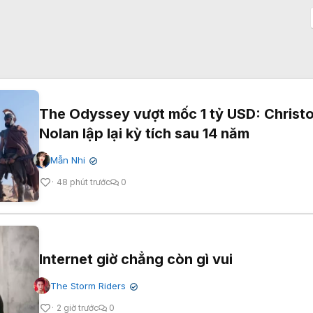
The Odyssey vượt mốc 1 tỷ USD: Christ
Nolan lập lại kỳ tích sau 14 năm
Mẫn Nhi
✔
48 phút trước
0
Internet giờ chẳng còn gì vui
The Storm Riders
✔
2 giờ trước
0