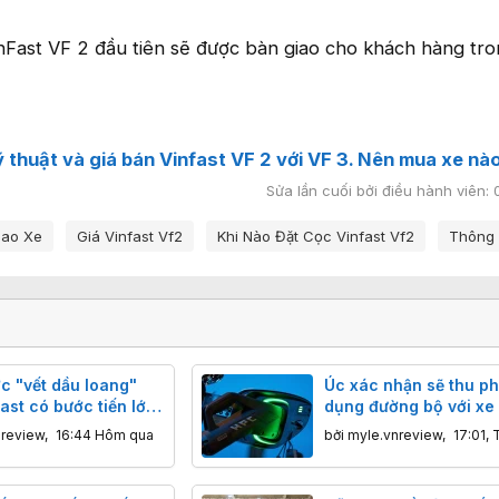
nFast VF 2 đầu tiên sẽ được bàn giao cho khách hàng tr
 thuật và giá bán Vinfast VF 2 với VF 3. Nên mua xe nà
Sửa lần cuối bởi điều hành viên:
iao Xe
Giá Vinfast Vf2
Khi Nào Đặt Cọc Vinfast Vf2
Thông 
c "vết dầu loang"
Úc xác nhận sẽ thu ph
ast có bước tiến lớn
dụng đường bộ với xe 
nreview
,
16:44 Hôm qua
bởi
myle.vnreview
,
17:01, 