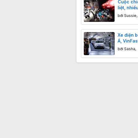
Cuộc chi
liệt, nhi
Quốc lao 
bởi
Sussie
Xe điện 
Á, VinFas
kịp Thái 
bởi
Sasha
,