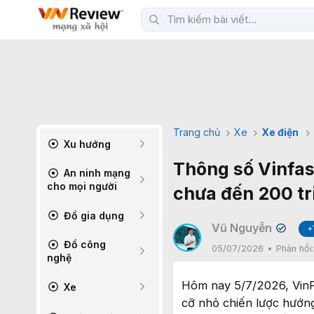
Trang chủ
Xe
Xe điện
Xu hướng
Thông số Vinfast
An ninh mạng
cho mọi người
chưa đến 200 tr
Đồ gia dụng
Vũ Nguyễn
+
✔
Đồ công
05/07/2026
Phản hồi
nghệ
Hôm nay 5/7/2026, VinF
Xe
cỡ nhỏ chiến lược hướng