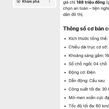
Khám phá
giá chỉ
188 triệu đồng
(g
chọn an toàn – tiện ngh
dân đô thị.
Thông số cơ bản củ
Kích thước tổng thể:
Chiều dài trục cơ sở
Khoảng sáng gầm: 1
Số chỗ ngồi: 04 chỗ
Động cơ: Điện
Dẫn động: Cầu sau
Công suất tối đa: 30
Mô-men xoắn cực đạ
Tốc độ tối đa: 80 km