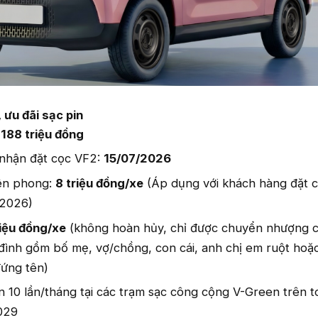
 ưu đãi sạc pin
:
188 triệu đồng
 nhận đặt cọc VF2:
15/07/2026
iên phong:
8 triệu đồng/xe
(Áp dụng với khách hàng đặt c
/2026)
riệu đồng/xe
(không hoàn hủy, chỉ được chuyển nhượng 
 đình gồm bố mẹ, vợ/chồng, con cái, anh chị em ruột hoặ
đứng tên)
n 10 lần/tháng tại các trạm sạc công cộng V-Green trên 
029