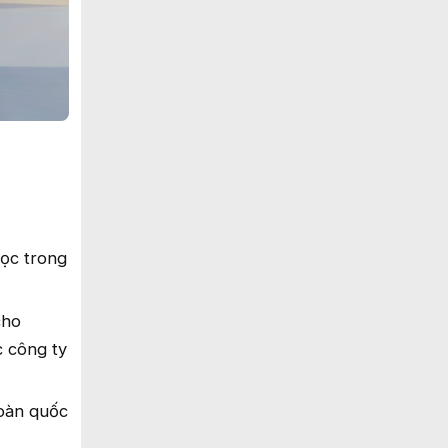
ọc trong
cho
c công ty
toàn quốc