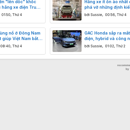
ến "lên dốc" khốc
Hãng xe ít ồn ào nhất
ều hãng xe điện Trung
phá vỡ những định ki
đao vì lợi nhuận
ngành xe điện Trung 
,
01:50, Thứ 4
bởi
Sussie
,
00:56, Thứ 4
bùng nổ ở Đông Nam
GAC Honda sắp ra mắt
t giúp Việt Nam bắt
điện, hybrid và công 
Lan
thông minh
08:40, Thứ 4
bởi
Sussie
,
01:02, Thứ 2