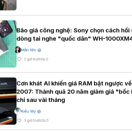
Bão giá công nghệ: Sony chọn cách hồi 
dòng tai nghe "quốc dân" WH-1000XM
Mẫn Nhi
✔
2 giờ trước
0
Cơn khát AI khiến giá RAM bật ngược về
2007: Thành quả 20 năm giảm giá "bốc 
chỉ sau vài tháng
Kiều My
✔
3 giờ trước
0