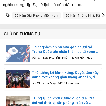
nghĩa trong dịp Đại lễ lịch sử của đất nước.
Từ khóa
50 Năm Giải Phóng Miền Nam
50 Năm Thống Nhất Đất N
CHỦ ĐỀ TƯƠNG TỰ
Thử nghiệm chỉnh sửa gen người tại
Trung Quốc ghi nhận thêm ca tử vong ở
trẻ em trong vòng 2 tuần
bởi
Nan Đắc Hữu Tình Nhân
,
15:08 Hôm qua
Thủ tướng Lê Minh Hưng: Quyết tâm xây
dựng một không gian mạng an toàn, tin
cậy và nhân văn
bởi
Christine May
,
14:06 Hôm qua
Trung Quốc khởi xướng cuộc điều tra
đối với thiết bị văn phòng in ấn và