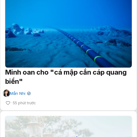
Minh oan cho "cá mập cắn cáp quang
biển"
Mẫn Nhi
✔
55 phút trước