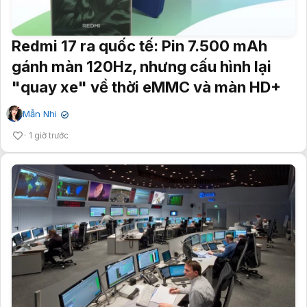
Redmi 17 ra quốc tế: Pin 7.500 mAh
gánh màn 120Hz, nhưng cấu hình lại
"quay xe" về thời eMMC và màn HD+
Mẫn Nhi
✔
1 giờ trước