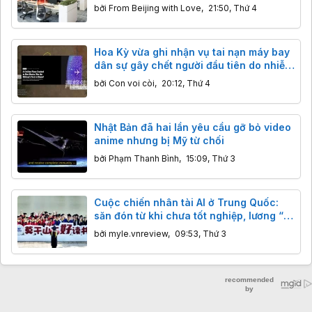
photocopy nhập khẩu
bởi
From Beijing with Love
,
21:50, Thứ 4
Hoa Kỳ vừa ghi nhận vụ tai nạn máy bay
dân sự gây chết người đầu tiên do nhiễu
sóng GPS quân sự
bởi
Con voi còi
,
20:12, Thứ 4
Nhật Bản đã hai lần yêu cầu gỡ bỏ video
anime nhưng bị Mỹ từ chối
bởi
Phạm Thanh Bình
,
15:09, Thứ 3
Cuộc chiến nhân tài AI ở Trung Quốc:
săn đón từ khi chưa tốt nghiệp, lương “x”
16 lần
bởi
myle.vnreview
,
09:53, Thứ 3