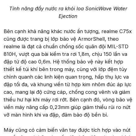
Tính năng đẩy nước ra khỏi loa SonicWave Water
Ejection
Bên cạnh khả năng khác nước ấn tượng, realme C75x
cũng được trang bị lớp bảo vệ ArmorShell, theo
realme là đạt cả chuẩn chống sốc quân đội MIL-STD
810H, vượt qua bài kiểm tra rơi 1,8m, chịu 150 lần va
đập từ độ cao 0,6m. Hệ thống bảo vệ này kết hợp
thiết kế túi khí bên trong máy, cùng với lớp đệm tùy
chỉnh quanh các linh kiện quan trọng, hấp thụ lực va
đập tối đa, và khung viền từ hợp kim nhôm đúc áp lực
cao, mang lại độ cứng cáp, chống cong vênh và giảm
thiểu hư hại khi máy rơi rớt. Bên cạnh đó, vòng bảo vệ
viền máy nâng cấp 0,23mm giúp giảm thiểu rủi ro nứt
vỡ màn hình khi va đập, đảm bảo độ bền bỉ.
Máy cũng có cảm biến vân tay được tích hợp vào nút