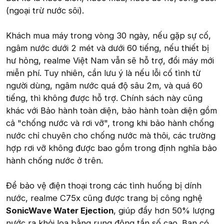
(ngoại trừ nước sôi).
Khách mua máy trong vòng 30 ngày, nếu gặp sự cố,
ngâm nước dưới 2 mét và dưới 60 tiếng, nếu thiết bị
hư hỏng, realme Việt Nam vẫn sẽ hỗ trợ, đổi máy mới
miễn phí. Tuy nhiên, cần lưu ý là nếu lỗi cố tình từ
người dùng, ngâm nước quá độ sâu 2m, và quá 60
tiếng, thì không được hỗ trợ. Chính sách này cũng
khác với Bảo hành toàn diện, bảo hành toàn diện gồm
cả "chống nước và rơi vỡ", trong khi bảo hành chống
nước chỉ chuyên cho chống nước mà thôi, các trường
hợp rơi vỡ không được bao gồm trong định nghĩa bảo
hành chống nước ở trên.
Để bảo vệ điện thoại trong các tình huống bị dính
nước, realme C75x cũng được trang bị công nghệ
SonicWave Water Ejection
, giúp đẩy hơn 50% lượng
nước ra khỏi loa bằng rung động tần số cao. Bạn có