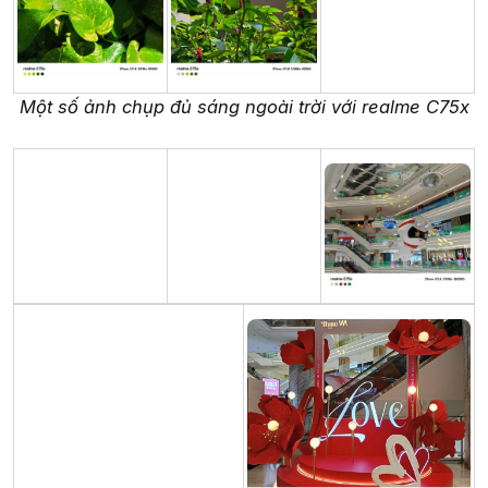
Một số ảnh chụp đủ sáng ngoài trời với realme C75x