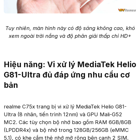
Tuy nhiên, màn hình này có độ sáng không cao, khó
xem ngoài trời nắng và độ phân giải thấp chỉ HD+
Hiệu năng: Vi xử lý MediaTek Helio
G81-Ultra đủ đáp ứng nhu cầu cơ
bản
realme C75x trang bị vi xử lý MediaTek Helio G81-
Ultra (8 nhân, tiến trình 12nm) và GPU Mali-G52
MC2. Các tùy chọn bộ nhớ bao gồm RAM 6GB/8GB
(LPDDR4x) và bộ nhớ trong 128GB/256GB (eMMC
5.1), có khe cắm thẻ nhớ mở rộng bên cạnh 2 SIM.