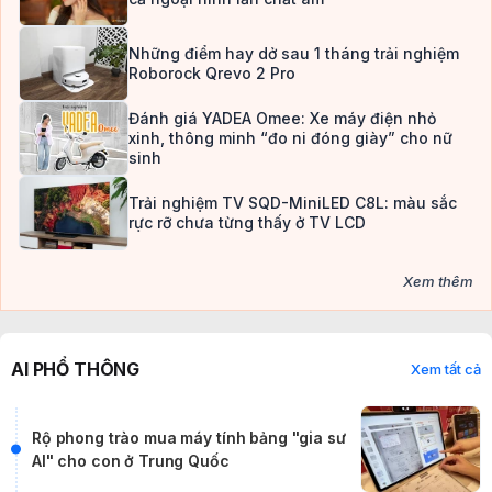
Những điểm hay dở sau 1 tháng trải nghiệm
Roborock Qrevo 2 Pro
Đánh giá YADEA Omee: Xe máy điện nhỏ
xinh, thông minh “đo ni đóng giày” cho nữ
sinh
Trải nghiệm TV SQD-MiniLED C8L: màu sắc
rực rỡ chưa từng thấy ở TV LCD
Xem thêm
AI PHỔ THÔNG
Xem tất cả
Rộ phong trào mua máy tính bảng "gia sư
AI" cho con ở Trung Quốc