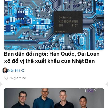
Bán dẫn đổi ngôi: Hàn Quốc, Đài Loan
xô đổ vị thế xuất khẩu của Nhật Bản
Mẫn Nhi
✔
15 giờ trước