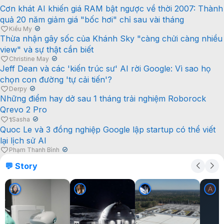
Cơn khát AI khiến giá RAM bật ngược về thời 2007: Thành
quả 20 năm giảm giá "bốc hơi" chỉ sau vài tháng
Kiều My
✔
Thừa nhận gây sốc của Khánh Sky "càng chửi càng nhiều
view" và sự thật cần biết
Christine May
✔
Jeff Dean và các 'kiến trúc sư' AI rời Google: Vì sao họ
chọn con đường 'tự cải tiến'?
Derpy
✔
Những điểm hay dở sau 1 tháng trải nghiệm Roborock
Qrevo 2 Pro
1
Sasha
✔
Quoc Le và 3 đồng nghiệp Google lập startup có thể viết
lại lịch sử AI
Phạm Thanh Bình
✔
💬 Story
A