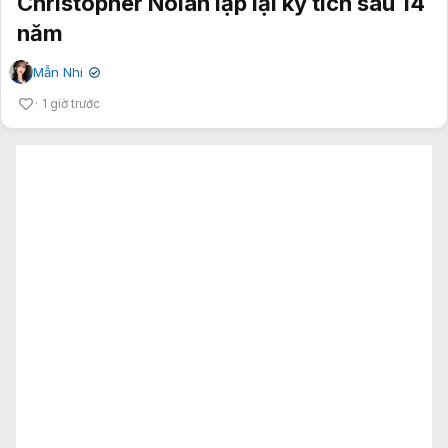
Christopher Nolan lập lại kỳ tích sau 14
năm
Mẫn Nhi
✔
1 giờ trước