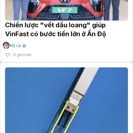
Chiến lược "vết dầu loang" giúp
VinFast có bước tiến lớn ở Ấn Độ
Mỹ Lệ
✔
21 giờ trước