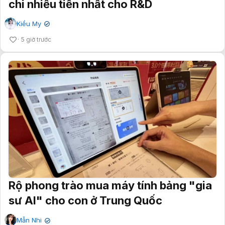
chi nhiều tiền nhất cho R&D
Kiều My
✔
5 giờ trước
Rộ phong trào mua máy tính bảng "gia
sư AI" cho con ở Trung Quốc
Mẫn Nhi
✔