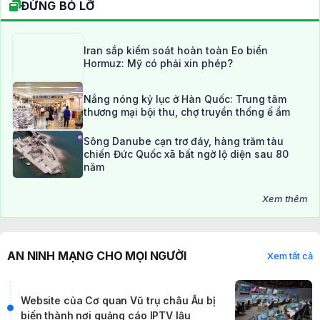
ĐỪNG BỎ LỠ
Iran sắp kiểm soát hoàn toàn Eo biển
Hormuz: Mỹ có phải xin phép?
Nắng nóng kỷ lục ở Hàn Quốc: Trung tâm
thương mại bội thu, chợ truyền thống ế ẩm
Sông Danube cạn trơ đáy, hàng trăm tàu
chiến Đức Quốc xã bất ngờ lộ diện sau 80
năm
Xem thêm
AN NINH MẠNG CHO MỌI NGƯỜI
Xem tất cả
Website của Cơ quan Vũ trụ châu Âu bị
biến thành nơi quảng cáo IPTV lậu