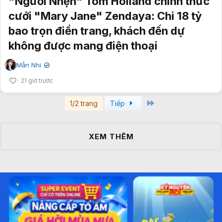
"Người Nhện" Tom Holland chính thức
cưới "Mary Jane" Zendaya: Chi 18 tỷ
bao trọn điền trang, khách đến dự
không được mang điện thoại
Mẫn Nhi
✔
21 giờ trước
Last
1/2 trang
Tiếp
XEM THÊM