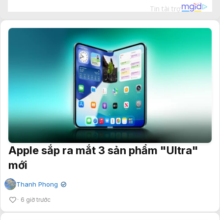
Apple sắp ra mắt 3 sản phẩm "Ultra"
mới
Thanh Phong
✔
6 giờ trước