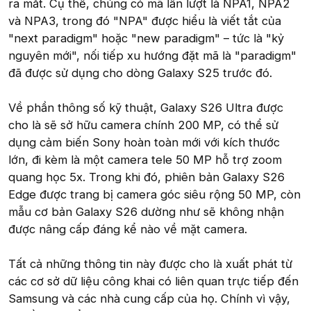
ra mắt. Cụ thể, chúng có mã lần lượt là NPA1, NPA2
và NPA3, trong đó "NPA" được hiểu là viết tắt của
"next paradigm" hoặc "new paradigm" – tức là "kỷ
nguyên mới", nối tiếp xu hướng đặt mã là "paradigm"
đã được sử dụng cho dòng Galaxy S25 trước đó.
Về phần thông số kỹ thuật, Galaxy S26 Ultra được
cho là sẽ sở hữu camera chính 200 MP, có thể sử
dụng cảm biến Sony hoàn toàn mới với kích thước
lớn, đi kèm là một camera tele 50 MP hỗ trợ zoom
quang học 5x. Trong khi đó, phiên bản Galaxy S26
Edge được trang bị camera góc siêu rộng 50 MP, còn
mẫu cơ bản Galaxy S26 dường như sẽ không nhận
được nâng cấp đáng kể nào về mặt camera.
Tất cả những thông tin này được cho là xuất phát từ
các cơ sở dữ liệu công khai có liên quan trực tiếp đến
Samsung và các nhà cung cấp của họ. Chính vì vậy,