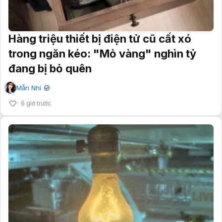
Hàng triệu thiết bị điện tử cũ cất xó
trong ngăn kéo: "Mỏ vàng" nghìn tỷ
đang bị bỏ quên
Mẫn Nhi
✔
6 giờ trước