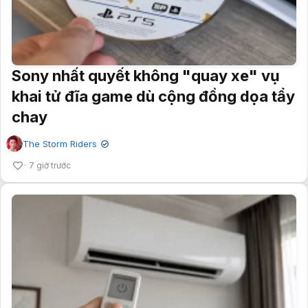
Sony nhất quyết không "quay xe" vụ
khai tử đĩa game dù cộng đồng dọa tẩy
chay
The Storm Riders
✔
7 giờ trước