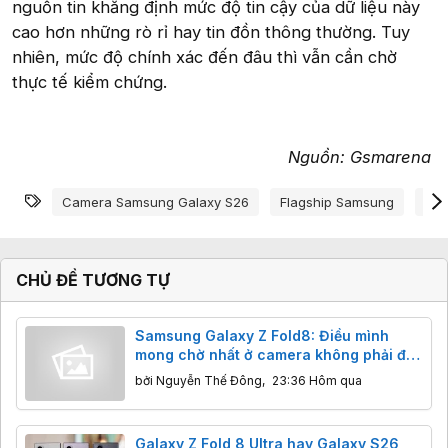
nguồn tin khẳng định mức độ tin cậy của dữ liệu này
cao hơn những rò rỉ hay tin đồn thông thường. Tuy
nhiên, mức độ chính xác đến đâu thì vẫn cần chờ
thực tế kiểm chứng.
Nguồn: Gsmarena
Từ khóa
Camera Samsung Galaxy S26
Flagship Samsung
Rò 
CHỦ ĐỀ TƯƠNG TỰ
Samsung Galaxy Z Fold8: Điều mình
mong chờ nhất ở camera không phải độ
phân giải
bởi
Nguyễn Thế Đông
,
23:36 Hôm qua
Galaxy Z Fold 8 Ultra hay Galaxy S26