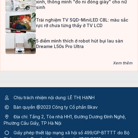
xinh, thông minh “đo ni đóng giày” cho nữ
sinh
Trải nghiệm TV SQD-MiniLED C8L: màu sắc
rực rỡ chưa từng thấy ở TV LCD
5 điểm mình thích ở robot hút bụi lau sàn
Dreame L50s Pro Ultra
Xem thêm
Chịu trách nhiệm nội dung: LÊ THỊ HẠNH
Bản quyền @2023 Công ty Cổ phần Bkav
Địa chỉ: Tầng 2, Tòa nhà HH1, Đường Dương Đình Nghệ,
Phường Cầu Giấy, TP Hà Nội
Giấy phép thiết lập mạng xã hội số 499/GP-BTTTT
do Bộ