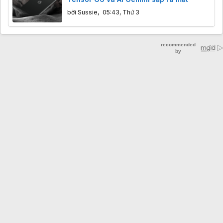
bởi
Sussie
,
05:43, Thứ 3