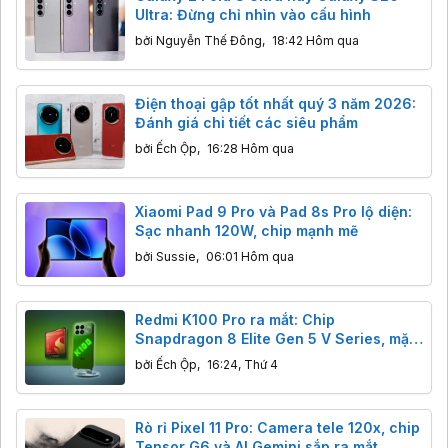
Ultra: Đừng chỉ nhìn vào cấu hình
bởi
Nguyễn Thế Đông
,
18:42 Hôm qua
Điện thoại gập tốt nhất quý 3 năm 2026:
Đánh giá chi tiết các siêu phẩm
bởi
Ếch Ộp
,
16:28 Hôm qua
Xiaomi Pad 9 Pro và Pad 8s Pro lộ diện:
Sạc nhanh 120W, chip mạnh mẽ
bởi
Sussie
,
06:01 Hôm qua
Redmi K100 Pro ra mắt: Chip
Snapdragon 8 Elite Gen 5 V Series, mặt
lưng phát sáng cực độc
bởi
Ếch Ộp
,
16:24, Thứ 4
Rò rỉ Pixel 11 Pro: Camera tele 120x, chip
Tensor G6 và AI Gemini sắp ra mắt