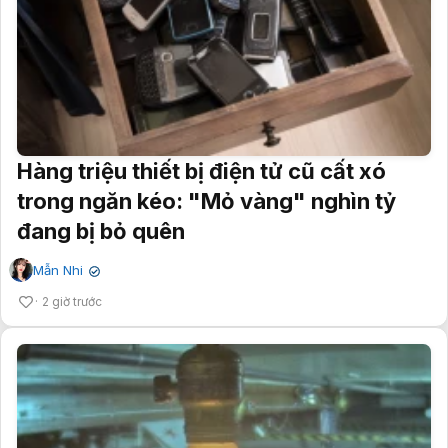
Hàng triệu thiết bị điện tử cũ cất xó
trong ngăn kéo: "Mỏ vàng" nghìn tỷ
đang bị bỏ quên
Mẫn Nhi
✔
2 giờ trước