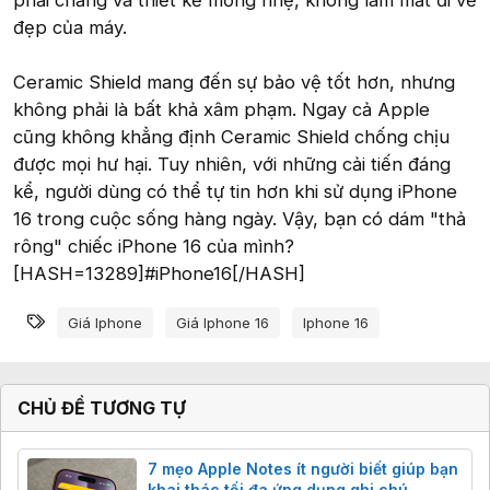
phải chăng và thiết kế mỏng nhẹ, không làm mất đi vẻ
đẹp của máy.
Ceramic Shield mang đến sự bảo vệ tốt hơn, nhưng
không phải là bất khả xâm phạm. Ngay cả Apple
cũng không khẳng định Ceramic Shield chống chịu
được mọi hư hại. Tuy nhiên, với những cải tiến đáng
kể, người dùng có thể tự tin hơn khi sử dụng iPhone
16 trong cuộc sống hàng ngày. Vậy, bạn có dám "thả
rông" chiếc iPhone 16 của mình?
[HASH=13289]#iPhone16[/HASH]
Từ khóa
Giá Iphone
Giá Iphone 16
Iphone 16
CHỦ ĐỀ TƯƠNG TỰ
7 mẹo Apple Notes ít người biết giúp bạn
khai thác tối đa ứng dụng ghi chú