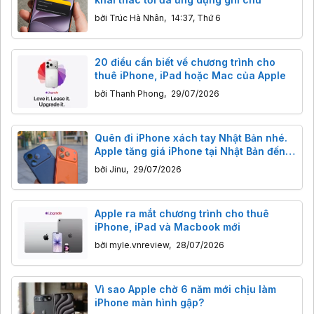
bởi
Trúc Hà Nhân
,
14:37, Thứ 6
20 điều cần biết về chương trình cho
thuê iPhone, iPad hoặc Mac của Apple
bởi
Thanh Phong
,
29/07/2026
Quên đi iPhone xách tay Nhật Bản nhé.
Apple tăng giá iPhone tại Nhật Bản đến
11,3% rồi
bởi
Jinu
,
29/07/2026
Apple ra mắt chương trình cho thuê
iPhone, iPad và Macbook mới
bởi
myle.vnreview
,
28/07/2026
Vì sao Apple chờ 6 năm mới chịu làm
iPhone màn hình gập?