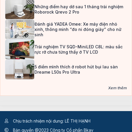
Những điểm hay dở sau 1 tháng trải nghiệm
Roborock Qrevo 2 Pro
Đánh giá YADEA Omee: Xe máy điện nhỏ
xinh, thông minh “đo ni đóng giày” cho nữ
sinh
Trải nghiệm TV SQD-MiniLED C8L: màu sắc
rực rỡ chưa từng thấy ở TV LCD
5 điểm mình thích ở robot hút bụi lau sàn
Dreame L50s Pro Ultra
Xem thêm
Chịu trách nhiệm nội dung: LÊ THỊ HẠNH
Bản quyền @2023 Công ty Cổ phần Bkav