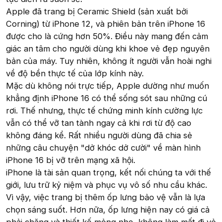
Apple đã trang bị Ceramic Shield (sản xuất bởi
Corning) từ iPhone 12, và phiên bản trên iPhone 16
được cho là cứng hơn 50%. Điều này mang đến cảm
giác an tâm cho người dùng khi khoe vẻ đẹp nguyên
bản của máy. Tuy nhiên, không ít người vẫn hoài nghi
về độ bền thực tế của lớp kính này.
Mặc dù không nói trực tiếp, Apple dường như muốn
khẳng định iPhone 16 có thể sống sót sau những cú
rơi. Thế nhưng, thực tế chứng minh kính cường lực
vẫn có thể vỡ tan tành ngay cả khi rơi từ độ cao
không đáng kể. Rất nhiều người dùng đã chia sẻ
những câu chuyện "dở khóc dở cười" về màn hình
iPhone 16 bị vỡ trên mạng xã hội.
iPhone là tài sản quan trọng, kết nối chúng ta với thế
giới, lưu trữ kỷ niệm và phục vụ vô số nhu cầu khác.
Vì vậy, việc trang bị thêm ốp lưng bảo vệ vẫn là lựa
chọn sáng suốt. Hơn nữa, ốp lưng hiện nay có giá cả