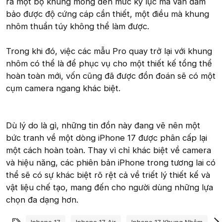
ra một bộ khung mỏng đến mức kỷ lục mà vẫn đảm
bảo được độ cứng cáp cần thiết, một điều mà khung
nhôm thuần túy không thể làm được.
Trong khi đó, việc các mẫu Pro quay trở lại với khung
nhôm có thể là để phục vụ cho một thiết kế tổng thể
hoàn toàn mới, vốn cũng đã được đồn đoán sẽ có một
cụm camera ngang khác biệt.
Dù lý do là gì, những tin đồn này đang vẽ nên một
bức tranh về một dòng iPhone 17 được phân cấp lại
một cách hoàn toàn. Thay vì chỉ khác biệt về camera
và hiệu năng, các phiên bản iPhone trong tương lai có
thể sẽ có sự khác biệt rõ rệt cả về triết lý thiết kế và
vật liệu chế tạo, mang đến cho người dùng những lựa
chọn đa dạng hơn.
Từ khóa
Iphone 17
Iphone 17 Air
Iphone 17 Khung Nhôm
I