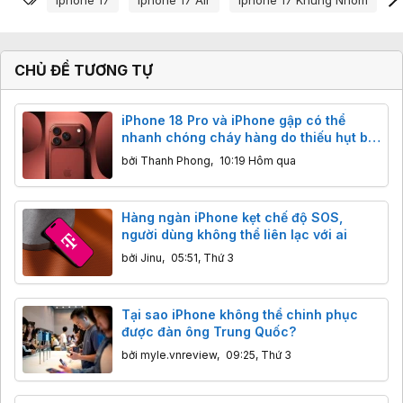
CHỦ ĐỀ TƯƠNG TỰ
iPhone 18 Pro và iPhone gập có thể
nhanh chóng cháy hàng do thiếu hụt bộ
nhớ
bởi
Thanh Phong
,
10:19 Hôm qua
Hàng ngàn iPhone kẹt chế độ SOS,
người dùng không thể liên lạc với ai
bởi
Jinu
,
05:51, Thứ 3
Tại sao iPhone không thể chinh phục
được đàn ông Trung Quốc?
bởi
myle.vnreview
,
09:25, Thứ 3