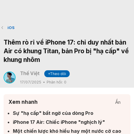
iOS
Thêm rò rỉ về iPhone 17: chỉ duy nhất bản
Air có khung Titan, bản Pro bị "hạ cấp" về
khung nhôm
Thế Việt
+Theo dõi
17/07/2025
Phản hồi:
0
Xem nhanh
Ẩn
Sự "hạ cấp" bất ngờ của dòng Pro​
iPhone 17 Air: Chiếc iPhone "nghịch lý"​
Một chiến lược khó hiểu hay một nước cờ cao