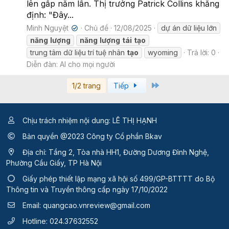
lên gấp năm lần. Thị trưởng Patrick Collins khẳng
định: "Đây...
Minh Nguyệt
Chủ đề
12/08/2025
dự án dữ liệu lớn
✔
năng
lượng
năng
lượng
tái
tạo
trung tâm dữ liệu trí tuệ nhân
tạo
wyoming
Trả lời: 0
Diễn đàn:
AI cho mọi người
Last
1/2 trang
Tiếp
Chịu trách nhiệm nội dung: LÊ THỊ HẠNH
Bản quyền @2023 Công ty Cổ phần Bkav
Địa chỉ: Tầng 2, Tòa nhà HH1, Đường Dương Đình Nghệ,
Phường Cầu Giấy, TP Hà Nội
Giấy phép thiết lập mạng xã hội số 499/GP-BTTTT
do Bộ
Thông tin và Truyền thông cấp ngày 17/10/2022
Email:
quangcao.vnreview@gmail.com
Hotline:
024.37632552