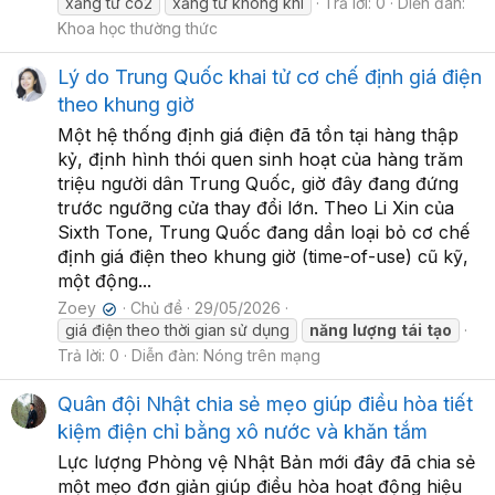
xăng từ co2
xăng từ không khí
Trả lời: 0
Diễn đàn:
Khoa học thường thức
Lý do Trung Quốc khai tử cơ chế định giá điện
theo khung giờ
Một hệ thống định giá điện đã tồn tại hàng thập
kỷ, định hình thói quen sinh hoạt của hàng trăm
triệu người dân Trung Quốc, giờ đây đang đứng
trước ngưỡng cửa thay đổi lớn. Theo Li Xin của
Sixth Tone, Trung Quốc đang dần loại bỏ cơ chế
định giá điện theo khung giờ (time-of-use) cũ kỹ,
một động...
Zoey
Chủ đề
29/05/2026
✔
giá điện theo thời gian sử dụng
năng
lượng
tái
tạo
Trả lời: 0
Diễn đàn:
Nóng trên mạng
Quân đội Nhật chia sẻ mẹo giúp điều hòa tiết
kiệm điện chỉ bằng xô nước và khăn tắm
Lực lượng Phòng vệ Nhật Bản mới đây đã chia sẻ
một mẹo đơn giản giúp điều hòa hoạt động hiệu