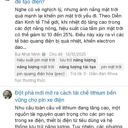
để tạo điện?
Nghe có vẻ nghịch lý, nhưng ánh nắng mặt trời
quá mạnh lại khiến pin mặt trời yếu đi. Theo Diễn
đàn Kinh tế Thế giới, khi nhiệt độ tăng cao trong
các đợt nắng nóng, hiệu suất của tấm pin mặt trời
có thể giảm từ 10 đến 25%. Điều này xảy ra vì các
tế bào quang điện bị quá nhiệt, khiến electron
dao...
Bui Nhat Minh
Chủ đề
14/10/2025
✔
hiệu suất pin mặt trời
lưu trữ
năng
lượng
năng
lượng
mặt trời
năng
lượng
tái
tạo
pin mặt trời
pin quang điện hóa (pec)
Trả lời: 0
Diễn đàn:
Khoa
học thường thức
Đột phá mới mở ra cách tái chế lithium bền
vững cho pin xe điện
Nhu cầu toàn cầu về lithium đang tăng cao, một
nguồn tài nguyên quan trọng cho các pin sạc
trong xe điện, thiết bị điện tử tiêu dùng và hệ
thống lưu trữ năng lượng. Tuy nhiên, các phương