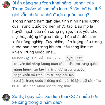
Bí ẩn đằng sau “cơn khát năng lượng” của
Trung Quốc: Vì sao nền kinh tế lớn thứ hai thế
giới vẫn chưa tự chủ được nguồn cung?
Trong những năm gần đây, tình hình năng lượng
của Trung Quốc trở nên phức tạp. Dầu mỏ là
huyết mạch của nền công nghiệp, thiết yếu cho
mọi hoạt động từ giao thông, hóa chất đến sản
xuất nông nghiệp. Tuy nhiên, sản lượng dầu trong
nước hạn chế trong khi nhu cầu tăng liên tục
khiến Trung Quốc phải...
Mr Bens
Chủ đề
04/11/2025
byd
catl
✔
chuyển đổi
năng
lượng
toàn cầu
dầu mỏ trung quốc
năng
lượng
tái
tạo
năng
lượng
trung quốc
nhập khẩu dầu thô
thị trường dầu mỏ
xe điện trung quốc
đồng nhân dân tệ kỹ thuật số
Trả
lời: 0
Diễn đàn:
Khoa học thường thức
Sự thật gây sốc: Xe điện thải CO2 nhiều hơn
xe xăng trong 2 năm đầu?