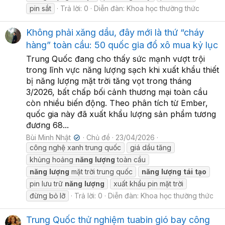
pin sắt
Trả lời: 0
Diễn đàn:
Khoa học thường thức
Không phải xăng dầu, đây mới là thứ “cháy
hàng” toàn cầu: 50 quốc gia đổ xô mua kỷ lục
Trung Quốc đang cho thấy sức mạnh vượt trội
trong lĩnh vực năng lượng sạch khi xuất khẩu thiết
bị năng lượng mặt trời tăng vọt trong tháng
3/2026, bất chấp bối cảnh thương mại toàn cầu
còn nhiều biến động. Theo phân tích từ Ember,
quốc gia này đã xuất khẩu lượng sản phẩm tương
đương 68...
Bùi Minh Nhật
Chủ đề
23/04/2026
✔
công nghệ xanh trung quốc
giá dầu tăng
khủng hoảng
năng
lượng
toàn cầu
năng
lượng
mặt trời trung quốc
năng
lượng
tái
tạo
pin lưu trữ
năng
lượng
xuất khẩu pin mặt trời
đừng bỏ lỡ
Trả lời: 0
Diễn đàn:
Khoa học thường thức
Trung Quốc thử nghiệm tuabin gió bay công