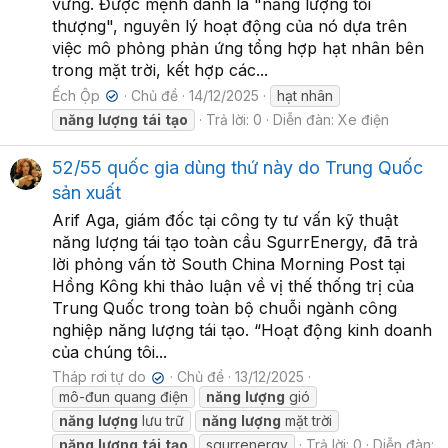
vững. Được mệnh danh là "năng lượng tối
thượng", nguyên lý hoạt động của nó dựa trên
việc mô phỏng phản ứng tổng hợp hạt nhân bên
trong mặt trời, kết hợp các...
Ếch Ộp
Chủ đề
14/12/2025
hạt nhân
✔
năng
lượng
tái
tạo
Trả lời: 0
Diễn đàn:
Xe điện
52/55 quốc gia dùng thứ này do Trung Quốc
sản xuất
Arif Aga, giám đốc tại công ty tư vấn kỹ thuật
năng lượng tái tạo toàn cầu SgurrEnergy, đã trả
lời phỏng vấn tờ South China Morning Post tại
Hồng Kông khi thảo luận về vị thế thống trị của
Trung Quốc trong toàn bộ chuỗi ngành công
nghiệp năng lượng tái tạo. “Hoạt động kinh doanh
của chúng tôi...
Tháp rơi tự do
Chủ đề
13/12/2025
✔
mô-đun quang điện
năng
lượng
gió
năng
lượng
lưu trữ
năng
lượng
mặt trời
năng
lượng
tái
tạo
sgurrenergy
Trả lời: 0
Diễn đàn: