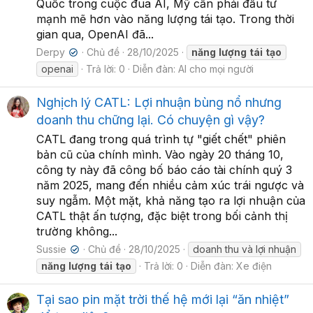
Quốc trong cuộc đua AI, Mỹ cần phải đầu tư
mạnh mẽ hơn vào năng lượng tái tạo. Trong thời
gian qua, OpenAI đã...
Derpy
Chủ đề
28/10/2025
năng
lượng
tái
tạo
✔
openai
Trả lời: 0
Diễn đàn:
AI cho mọi người
Nghịch lý CATL: Lợi nhuận bùng nổ nhưng
doanh thu chững lại. Có chuyện gì vậy?
CATL đang trong quá trình tự "giết chết" phiên
bản cũ của chính mình. Vào ngày 20 tháng 10,
công ty này đã công bố báo cáo tài chính quý 3
năm 2025, mang đến nhiều cảm xúc trái ngược và
suy ngẫm. Một mặt, khả năng tạo ra lợi nhuận của
CATL thật ấn tượng, đặc biệt trong bối cảnh thị
trường không...
Sussie
Chủ đề
28/10/2025
doanh thu và lợi nhuận
✔
năng
lượng
tái
tạo
Trả lời: 0
Diễn đàn:
Xe điện
Tại sao pin mặt trời thế hệ mới lại “ăn nhiệt”