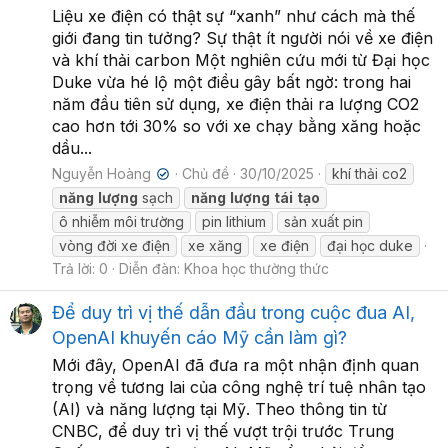
Liệu xe điện có thật sự “xanh” như cách mà thế
giới đang tin tưởng? Sự thật ít người nói về xe điện
và khí thải carbon Một nghiên cứu mới từ Đại học
Duke vừa hé lộ một điều gây bất ngờ: trong hai
năm đầu tiên sử dụng, xe điện thải ra lượng CO2
cao hơn tới 30% so với xe chạy bằng xăng hoặc
dầu...
Nguyễn Hoàng
Chủ đề
30/10/2025
khí thải co2
✔
năng
lượng
sạch
năng
lượng
tái
tạo
ô nhiễm môi trường
pin lithium
sản xuất pin
vòng đời xe điện
xe xăng
xe điện
đại học duke
Trả lời: 0
Diễn đàn:
Khoa học thường thức
Để duy trì vị thế dẫn đầu trong cuộc đua AI,
OpenAI khuyến cáo Mỹ cần làm gì?
Mới đây, OpenAI đã đưa ra một nhận định quan
trọng về tương lai của công nghệ trí tuệ nhân tạo
(AI) và năng lượng tại Mỹ. Theo thông tin từ
CNBC, để duy trì vị thế vượt trội trước Trung