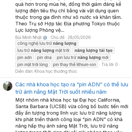
quả hơn trong mùa hè, đồng thời giảm đáng kể
lượng điện tiêu thụ chỉ bằng vài vật dụng quen
thuộc trong gia đình như xô nước và khăn tắm.
Theo Trụ sở Hợp tác Địa phương Tokyo thuộc
Lực lượng Phòng vệ...
Bùi Minh Nhật
Chủ đề
28/05/2026
✔
công nghệ lưu trữ
năng
lượng
lưu trữ
năng
lượng
mặt trời
năng
lượng
tái
tạo
pin adn
pin dna
pin lưu trữ
năng
lượng
mới
pin mặt trời lỏng
pin thay thế lithium-ion
Trả lời: 0
Diễn đàn:
Khoa học thường thức
Các nhà khoa học tạo ra “pin ADN” có thể lưu
trữ ánh nắng Mặt Trời suốt nhiều năm
Một nhóm nhà khoa học tại Đại học California,
Santa Barbara (UCSB) vừa công bố bước tiến mới
đầy ấn tượng trong lĩnh vực lưu trữ năng lượng
khi phát triển thành công loại “pin ADN” có khả
năng hấp thụ ánh sáng Mặt Trời, lưu trữ năng