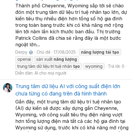
Thành phố Cheyenne, Wyoming sắp tới sẽ chào
đón một trung tâm dữ liệu trí tuệ nhân tạo lớn, dự
kiến tiêu thụ nhiều điện hơn tổng số hộ gia đình
trong toàn bang trước khi có khả năng mở rộng
lên tới năm lần kích thước ban đầu. Thị trưởng
Patrick Collins đã chia sẻ rằng đây là một bước
ngoặt lớn...
Derpy
Chủ đề
17/08/2025
năng
lượng
tái
tạo
✔
openai
sản xuất
năng
lượng
trung tâm dữ liệu trí tuệ nhân
tạo
wyoming
Trả lời: 0
Diễn đàn:
AI cho mọi người
Trung tâm dữ liệu AI với công suất điện lớn
chưa từng có đang trên đà hình thành
Gần đây, một trung tâm dữ liệu trí tuệ nhân tạo
(AI) dự kiến sẽ được xây dựng gần Cheyenne,
Wyoming, với công suất tiêu thụ điện năng vượt
hơn tổng lượng điện mà tất cả các hộ gia đình tại
Wyoming sử dụng, trước khi có khả năng mở rộng