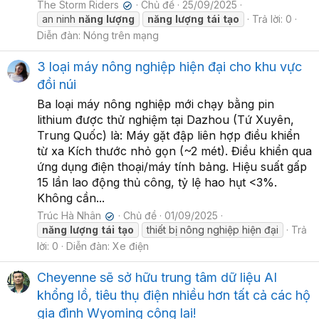
The Storm Riders
Chủ đề
25/09/2025
✔
an ninh
năng
lượng
năng
lượng
tái
tạo
Trả lời: 0
Diễn đàn:
Nóng trên mạng
3 loại máy nông nghiệp hiện đại cho khu vực
đồi núi
Ba loại máy nông nghiệp mới chạy bằng pin
lithium được thử nghiệm tại Dazhou (Tứ Xuyên,
Trung Quốc) là: Máy gặt đập liên hợp điều khiển
từ xa Kích thước nhỏ gọn (~2 mét). Điều khiển qua
ứng dụng điện thoại/máy tính bảng. Hiệu suất gấp
15 lần lao động thủ công, tỷ lệ hao hụt <3%.
Không cần...
Trúc Hà Nhân
Chủ đề
01/09/2025
✔
năng
lượng
tái
tạo
thiết bị nông nghiệp hiện đại
Trả
lời: 0
Diễn đàn:
Xe điện
Cheyenne sẽ sở hữu trung tâm dữ liệu AI
khổng lồ, tiêu thụ điện nhiều hơn tất cả các hộ
gia đình Wyoming cộng lại!