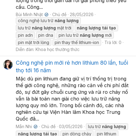
lượng trong thời gian dài rồi giải phóng theo yêu
cầu. Công...
Bùi Minh Nhật
Chủ đề
28/05/2026
✔
công nghệ lưu trữ
năng
lượng
lưu trữ
năng
lượng
mặt trời
năng
lượng
tái
tạo
pin adn
pin dna
pin lưu trữ
năng
lượng
mới
pin mặt trời lỏng
pin thay thế lithium-ion
Trả lời: 0
Diễn đàn:
Khoa học thường thức
Công nghệ pin mới rẻ hơn lithium 80 lần, tuổi
thọ tới 16 năm
Mặc dù pin lithium đang giữ vị trí thống trị trong
thế giới công nghệ, những rào cản về chi phí đắt
đỏ, sự đứt gãy chuỗi cung ứng và rủi ro cháy nổ
vẫn là bài toán nan giải cho việc lưu trữ năng
lượng quy mô lớn. Trong bối cảnh đó, các nhà
nghiên cứu tại Viện Hàn lâm Khoa học Trung
Quốc đã...
Mẫn Nhi
Chủ đề
03/05/2026
lưu trữ
năng
lượng
✔
năng
lượng
tái
tạo
pin dòng chảy
pin lithium