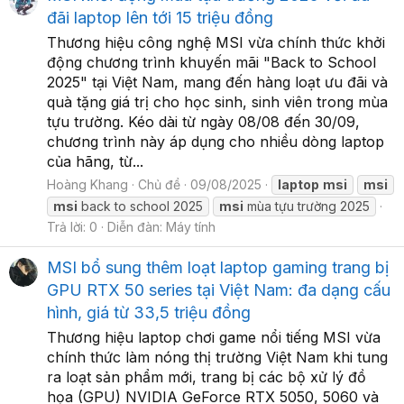
đãi laptop lên tới 15 triệu đồng
Thương hiệu công nghệ MSI vừa chính thức khởi
động chương trình khuyến mãi "Back to School
2025" tại Việt Nam, mang đến hàng loạt ưu đãi và
quà tặng giá trị cho học sinh, sinh viên trong mùa
tựu trường. Kéo dài từ ngày 08/08 đến 30/09,
chương trình này áp dụng cho nhiều dòng laptop
của hãng, từ...
Hoàng Khang
Chủ đề
09/08/2025
laptop
msi
msi
msi
back to school 2025
msi
mùa tựu trường 2025
Trả lời: 0
Diễn đàn:
Máy tính
MSI bổ sung thêm loạt laptop gaming trang bị
GPU RTX 50 series tại Việt Nam: đa dạng cấu
hình, giá từ 33,5 triệu đồng
Thương hiệu laptop chơi game nổi tiếng MSI vừa
chính thức làm nóng thị trường Việt Nam khi tung
ra loạt sản phẩm mới, trang bị các bộ xử lý đồ
họa (GPU) NVIDIA GeForce RTX 5050, 5060 và