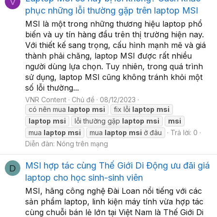
V
phục những lỗi thường gặp trên laptop MSI
MSI là một trong những thương hiệu laptop phổ
biến và uy tín hàng đầu trên thị trường hiện nay.
Với thiết kế sang trọng, cấu hình mạnh mẽ và giá
thành phải chăng, laptop MSI được rất nhiều
người dùng lựa chọn. Tuy nhiên, trong quá trình
sử dụng, laptop MSI cũng không tránh khỏi một
số lỗi thường...
VNR Content
Chủ đề
08/12/2023
có nên mua
laptop
msi
fix lỗi
laptop
msi
laptop
msi
lỗi thường gặp
laptop
msi
msi
mua
laptop
msi
mua
laptop
msi
ở đâu
Trả lời: 0
Diễn đàn:
Nóng trên mạng
MSI hợp tác cùng Thế Giới Di Động ưu đãi giá
D
laptop cho học sinh-sinh viên
MSI, hãng công nghệ Đài Loan nổi tiếng với các
sản phẩm laptop, linh kiện máy tính vừa hợp tác
cùng chuỗi bán lẻ lớn tại Việt Nam là Thế Giới Di