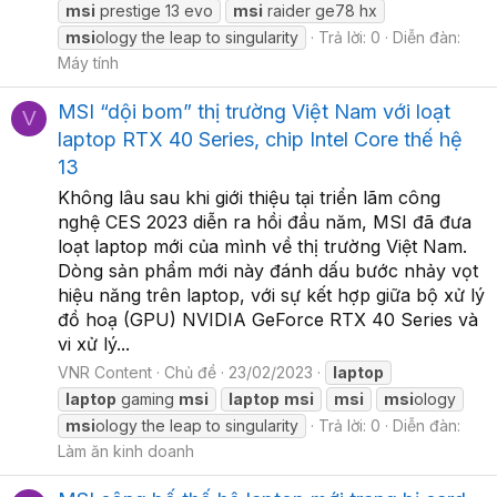
msi
prestige 13 evo
msi
raider ge78 hx
msi
ology the leap to singularity
Trả lời: 0
Diễn đàn:
Máy tính
MSI “dội bom” thị trường Việt Nam với loạt
V
laptop RTX 40 Series, chip Intel Core thế hệ
13
Không lâu sau khi giới thiệu tại triển lãm công
nghệ CES 2023 diễn ra hồi đầu năm, MSI đã đưa
loạt laptop mới của mình về thị trường Việt Nam.
Dòng sản phẩm mới này đánh dấu bước nhảy vọt
hiệu năng trên laptop, với sự kết hợp giữa bộ xử lý
đồ hoạ (GPU) NVIDIA GeForce RTX 40 Series và
vi xử lý...
VNR Content
Chủ đề
23/02/2023
laptop
laptop
gaming
msi
laptop
msi
msi
msi
ology
msi
ology the leap to singularity
Trả lời: 0
Diễn đàn:
Làm ăn kinh doanh