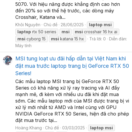
5070. Với hiệu năng được khẳng định cao hơn
đến 20% so với thế hệ trước, các dòng máy
Crosshair, Katana và...
Khôi Nguyên
Chủ đề
28/06/2025
laptop
msi
laptop
rtx 50 series
msi
msi
crosshair 16 hx ai
msi
cyborg 15
msi
katana 15 hx
Trả lời: 0
Diễn đàn:
Máy tính
MSI tung loạt ưu đãi hấp dẫn tại Việt Nam khi
đặt mua trước laptop trang bị GeForce RTX 50
Series!
Các mẫu laptop MSI trang bị GeForce RTX 50
Series có khả năng xử lý ray tracing và AI đầy
mạnh mẽ, đi kèm với nhiều ưu đãi khi đặt mua
sớm. Các mẫu laptop mới của MSI được trang bị vi
xử lý mới nhất từ AMD và Intel cùng với GPU
NVIDIA GeForce RTX 50 Series, hiện đã cho phép
đặt mua trước tại...
Hoàng Khang
Chủ đề
03/03/2025
laptop
msi