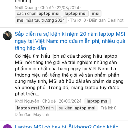
chương...
Nhật Quang
Chủ đề
22/08/2024
cách chọn
laptop
msi
laptop
msi
msi
msi
mùa tựu trường 2024
Trả lời: 0
Diễn đàn:
Deal hot
Sắp diễn ra sự kiện kỉ niệm 20 năm laptop MSI
ngay tại Việt Nam: mở cửa miễn phí, nhiều quà
tặng hấp dẫn
Cơ hiệu tìm hiểu lịch sử của thương hiệu laptop
MSI nổi tiếng thế giới và trải nghiệm những sản
phẩm mới nhất của hãng ngay tại Việt Nam. Là
thương hiệu nổi tiếng thế giới về sản phẩm phần
cứng máy tính, MSI sở hữu dải sản phẩm đa dạng
và phong phú. Trong đó, mảng laptop tuy được
phát triển...
Khôi Nguyên
Chủ đề
28/06/2024
laptop
msi
laptop
msi
20 năm
sự kiện
laptop
msi
Trả lời: 0
Diễn đàn:
Máy tính
Laptop MSI có hay bị lỗi không? Cách khắc