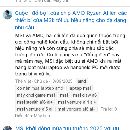
Trả lời: 0
Diễn đàn:
Máy tính
Cuộc "đổ bộ" của chip AMD Ryzen AI lên các
thiết bị của MSI: tối ưu hiệu năng cho đa dạng
nhu cầu
MSI và AMD, hai cái tên đã quá quen thuộc trong
giới công nghệ toàn cầu, không chỉ nổi bật bởi
hiệu năng mà còn cùng chia sẻ màu sắc đặc
trưng: đỏ rực. Có lẽ cũng vì sự “đồng điệu” này
mà năm nay, MSI đặc biệt ưu ái AMD khi ra mắt
hàng loạt mẫu laptop và handheld PC mới được
trang bị vi xử lý...
Thế Việt
Chủ đề
13/09/2025
amd
có nên mua
laptop
amd
laptop
msi
máy chơi game
msi
msi
msi
claw a8
msi
stealth a16 ai+
msi
venture a14 ai+
msi
venture a15 ai
msi
venture a16 ai+
Trả lời: 0
Diễn đàn:
Máy tính
MSI khởi động mùa tựu trường 2025 với ưu