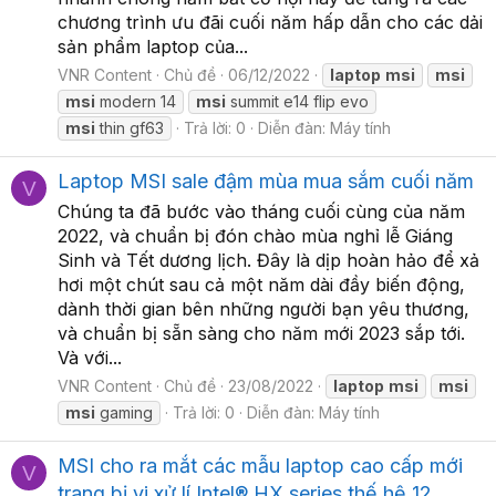
chương trình ưu đãi cuối năm hấp dẫn cho các dải
sản phẩm laptop của...
VNR Content
Chủ đề
06/12/2022
laptop
msi
msi
msi
modern 14
msi
summit e14 flip evo
msi
thin gf63
Trả lời: 0
Diễn đàn:
Máy tính
Laptop MSI sale đậm mùa mua sắm cuối năm
V
Chúng ta đã bước vào tháng cuối cùng của năm
2022, và chuẩn bị đón chào mùa nghỉ lễ Giáng
Sinh và Tết dương lịch. Đây là dịp hoàn hảo để xả
hơi một chút sau cả một năm dài đầy biến động,
dành thời gian bên những người bạn yêu thương,
và chuẩn bị sẵn sàng cho năm mới 2023 sắp tới.
Và với...
VNR Content
Chủ đề
23/08/2022
laptop
msi
msi
msi
gaming
Trả lời: 0
Diễn đàn:
Máy tính
MSI cho ra mắt các mẫu laptop cao cấp mới
V
trang bị vi xử lí Intel® HX series thế hệ 12