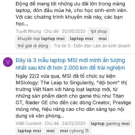
Động để mang tới những ưu đãi lớn trong mảng
laptop, đón đầu mùa hè, cho học sinh-sinh viên.
Với các chương trình khuyến mãi này, các bạn
học...
Tuyết Nhung
Chủ đề
20/06/2023
fpt shop
khuyến mại
laptop
msi
laptop
msi
msi
thế giới di động
Trả lời: 0
Diễn đàn:
Làm ăn kinh doanh
Đây là 3 mẫu laptop MSI mới mình ấn tượng
V
nhất sau khi đi hơn 2.000 km để trải nghiệm
Ngày 22/2 vừa qua, MSI đã tổ chức sự kiện
MSIology: The Leap to Singularity, "dội bom" thị
trường Việt Nam với hàng loạt laptop mới, từ
những sản phẩm dành cho game thủ như Titan
GT, Raider GE cho đến các dòng Creator, Prestige
mỏng nhẹ, hiệu năng cao cho dân sáng tạo nội
dung và văn phòng...
VNR Content
Chủ đề
24/02/2023
laptop
gaming
msi
laptop
msi
msi
msi
cyborg 15