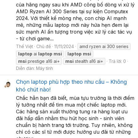
của hãng ngay sau khi AMD công bố dòng vi xử lý
AMD Ryzen AI 300 Series tại sự kiện Computex
2024. Với thiết kế mỏng nhẹ, con chip AI mạnh
mẽ, những mẫu laptop mới này hứa hẹn đem lại
sức mạnh AI ấn tượng trong việc xử lý các tác vụ
- từ chơi game...
Thế Việt
Chủ đề
11/11/2024
amd ryzen ai 300 series
laptop
ai
laptop
msi
laptop
msi
msi
prestige a16 ai+
msi
stealth a16 ai+
Trả lời: 0
Diễn đàn:
Máy tính
Chọn laptop phù hợp theo nhu cầu – Không
khó chút nào!
Chắc hẳn bạn đã biết, mùa tựu trường là thời điểm
lý tưởng nhất để tìm mua một chiếc laptop mới.
Các hãng sản xuất thường tung ra hàng loạt ưu
đãi hấp dẫn nhằm thu hút học sinh - sinh viên
chuẩn bị hành trang tới trường. Tuy nhiên, không
chỉ có các sĩ tử mới được hưởng ưu đãi từ những