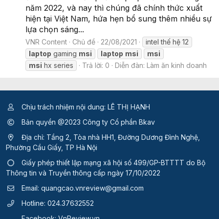
năm 2022, và nay thì chúng đã chính thức xuất
hiện tại Việt Nam, hứa hẹn bổ sung thêm nhiều sự
lựa chọn sáng...
VNR Content
Chủ đề
22/08/2021
intel thế hệ 12
laptop
gaming
msi
laptop
msi
msi
msi
hx series
Trả lời: 0
Diễn đàn:
Làm ăn kinh doanh
Chịu trách nhiệm nội dung: LÊ THỊ HẠNH
Bản quyền @2023 Công ty Cổ phần Bkav
Địa chỉ: Tầng 2, Tòa nhà HH1, Đường Dương Đình Nghệ,
Phường Cầu Giấy, TP Hà Nội
Giấy phép thiết lập mạng xã hội số 499/GP-BTTTT
do Bộ
Thông tin và Truyền thông cấp ngày 17/10/2022
Email:
quangcao.vnreview@gmail.com
Hotline:
024.37632552
Facebook:
VnReview.vn