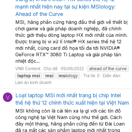
mạnh nhất hiện nay tại sự kiện MSIology:
Ahead of the Curve
MSI, hãng phần cứng hàng đầu thế giới về thiết bị
chơi game và giải pháp doanh nghiệp, đã chính
thức giới thiệu dòng laptop HX mới nhất của mình.
Được trang bị vi xử lí Intel® HX series thế hệ 12
mới nhất, cùng card đồ họa tối đa tới NVIDIA®
GeForce RTX™ 3080 Ti Laptop và giải pháp tản
nhiệt độc...
VNR Content
Chủ đề
09/06/2022
ahead of the curve
laptop
msi
msi
msi
ology
Trả lời: 0
Diễn đàn:
Làm ăn kinh doanh
Loạt laptop MSI mới nhất trang bị chip Intel
V
thế hệ thứ 12 chính thức xuất hiện tại Việt Nam
MSI không còn là cái tên xa lạ gì với các tín đồ
công nghệ tại Việt Nam cũng như thế giới. Cách
đây một tháng, hãng phần cứng đến từ Đài Loan
đã ra mắt các sản phẩm laptop mới nhất trong