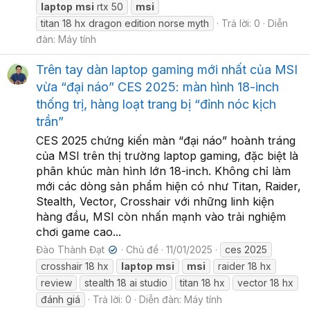
laptop
msi
rtx 50
msi
titan 18 hx dragon edition norse myth
Trả lời: 0
Diễn
đàn:
Máy tính
Trên tay dàn laptop gaming mới nhất của MSI
vừa “đại náo” CES 2025: màn hình 18-inch
thống trị, hàng loạt trang bị “đỉnh nóc kịch
trần”
CES 2025 chứng kiến màn “đại náo” hoành tráng
của MSI trên thị trường laptop gaming, đặc biệt là
phân khúc màn hình lớn 18-inch. Không chỉ làm
mới các dòng sản phẩm hiện có như Titan, Raider,
Stealth, Vector, Crosshair với những linh kiện
hàng đầu, MSI còn nhấn mạnh vào trải nghiệm
chơi game cao...
Đào Thành Đạt
Chủ đề
11/01/2025
ces 2025
✔
crosshair 18 hx
laptop
msi
msi
raider 18 hx
review
stealth 18 ai studio
titan 18 hx
vector 18 hx
đánh giá
Trả lời: 0
Diễn đàn:
Máy tính