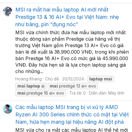
MSI ra mắt hai mẫu laptop AI mới nhất
Prestige 13 & 16 AI+ Evo tại Việt Nam: nhẹ
như bâng, pin “đụng nóc”
MSI vừa chính thức đưa hai mẫu laptop mới nhất
thuộc dòng sản phẩm Prestige của hãng về thị
trường Việt Nam gồm Prestige 13 AI+ Evo có giá
bán lẻ đề xuất là 38.990.000 VNĐ, trong khi phiên
bản Prestige 16 AI+ Evo có mức giá là 45.990.000
VNĐ. Đây hứa hẹn sẽ là lựa chọn laptop sáng giá
cho những...
Hoàng Khang
Chủ đề
20/12/2024
laptop
msi
msi
laptop
ai
msi
prestige 13 ai+ evo
msi
prestige 16 ai+ evo
Trả lời: 0
Diễn đàn:
Máy tính
Các mẫu laptop MSI trang bị vi xử lý AMD
Ryzen AI 300 Series chính thức có mặt tại Việt
Nam, hứa hẹn mang lại hiệu năng AI đột phá
MSI vừa cho ra mắt các mẫu laptop AI thế hệ mới