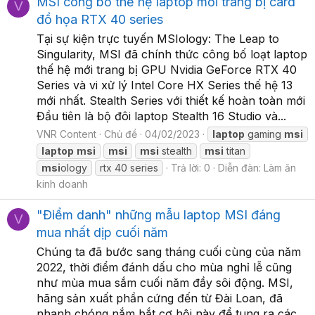
MSI công bố thế hệ laptop mới trang bị card
V
đồ họa RTX 40 series
Tại sự kiện trực tuyến MSIology: The Leap to
Singularity, MSI đã chính thức công bố loạt laptop
thế hệ mới trang bị GPU Nvidia GeForce RTX 40
Series và vi xử lý Intel Core HX Series thế hệ 13
mới nhất. Stealth Series với thiết kế hoàn toàn mới
Đầu tiên là bộ đôi laptop Stealth 16 Studio và...
VNR Content
Chủ đề
04/02/2023
laptop
gaming
msi
laptop
msi
msi
msi
stealth
msi
titan
msi
ology
rtx 40 series
Trả lời: 0
Diễn đàn:
Làm ăn
kinh doanh
"Điểm danh" những mẫu laptop MSI đáng
V
mua nhất dịp cuối năm
Chúng ta đã bước sang tháng cuối cùng của năm
2022, thời điểm đánh dấu cho mùa nghỉ lễ cũng
như mùa mua sắm cuối năm đầy sôi động. MSI,
hãng sản xuất phần cứng đến từ Đài Loan, đã
nhanh chóng nắm bắt cơ hội này để tung ra các