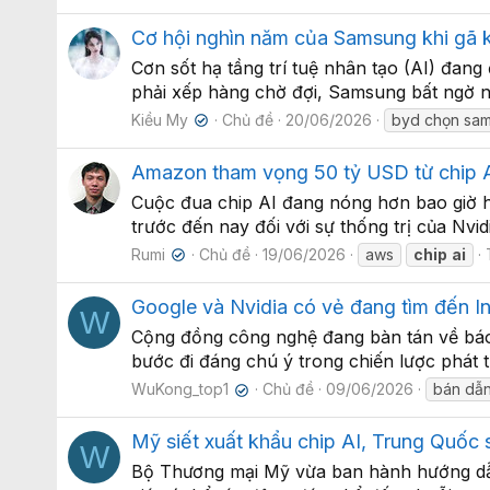
Cơ hội nghìn năm của Samsung khi gã 
Cơn sốt hạ tầng trí tuệ nhân tạo (AI) đan
phải xếp hàng chờ đợi, Samsung bất ngờ nổi
Kiều My
Chủ đề
20/06/2026
byd chọn sa
✔
Amazon tham vọng 50 tỷ USD từ chip AI,
Cuộc đua chip AI đang nóng hơn bao giờ hế
trước đến nay đối với sự thống trị của Nv
Rumi
Chủ đề
19/06/2026
aws
chip
ai
✔
Google và Nvidia có vẻ đang tìm đến In
W
Cộng đồng công nghệ đang bàn tán về báo 
bước đi đáng chú ý trong chiến lược phát t
WuKong_top1
Chủ đề
09/06/2026
bán dẫ
✔
Mỹ siết xuất khẩu chip AI, Trung Quốc 
W
Bộ Thương mại Mỹ vừa ban hành hướng dẫn 