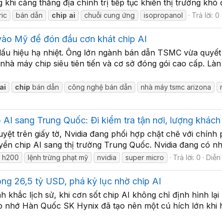
khi căng thẳng địa chính trị tiếp tục khiến thị trường khó
ric
bán dẫn
chip
ai
chuỗi cung ứng
isopropanol
Trả lời: 0
ào Mỹ để đón đầu cơn khát chip AI
ấu hiệu hạ nhiệt. Ông lớn ngành bán dẫn TSMC vừa quyết đ
à máy chip siêu tiên tiến và cơ sở đóng gói cao cấp. Làn
ai
chip
bán dẫn
công nghệ bán dẫn
nhà máy tsmc arizona
 AI sang Trung Quốc: Đi kiểm tra tận nơi, lượng khác
uyệt trên giấy tờ, Nvidia đang phối hợp chặt chẽ với chín
yển chip AI sang thị trường Trung Quốc. Nvidia đang có nh
 h200
lệnh trừng phạt mỹ
nvidia
super micro
Trả lời: 0
Diễn
ng 26,5 tỷ USD, phá kỷ lục nhờ chip AI
 khắc lịch sử, khi cơn sốt chip AI không chỉ định hình l
hip nhớ Hàn Quốc SK Hynix đã tạo nên một cú hích lớn khi