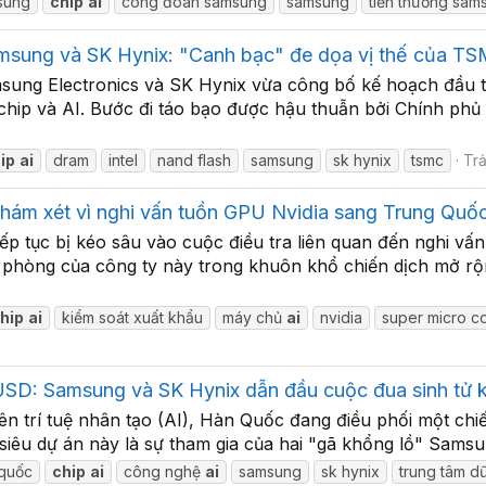
sung
chip
ai
công đoàn samsung
samsung
tiền thưởng sam
msung và SK Hynix: "Canh bạc" đe dọa vị thế của T
ung Electronics và SK Hynix vừa công bố kế hoạch đầu tư
hip và AI. Bước đi táo bạo được hậu thuẫn bởi Chính phủ
ip
ai
dram
intel
nand flash
samsung
sk hynix
tsmc
Trả
khám xét vì nghi vấn tuồn GPU Nvidia sang Trung Quố
ếp tục bị kéo sâu vào cuộc điều tra liên quan đến nghi v
 phòng của công ty này trong khuôn khổ chiến dịch mở rộ
hip
ai
kiểm soát xuất khẩu
máy chủ
ai
nvidia
super micro c
USD: Samsung và SK Hynix dẫn đầu cuộc đua sinh tử 
n trí tuệ nhân tạo (AI), Hàn Quốc đang điều phối một chiến 
êu dự án này là sự tham gia của hai "gã khổng lồ" Samsun
 quốc
chip
ai
công nghệ
ai
samsung
sk hynix
trung tâm dữ