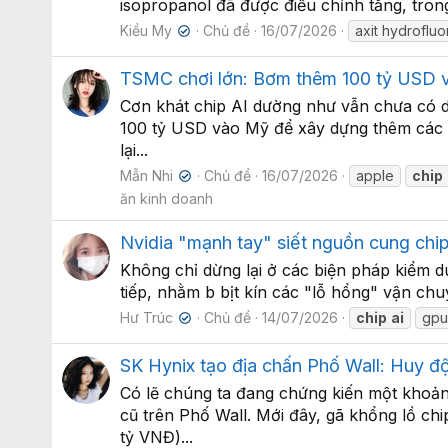
isopropanol đã được điều chỉnh tăng, trong 
Kiều My
Chủ đề
16/07/2026
axit hydrofluo
✔
TSMC chơi lớn: Bơm thêm 100 tỷ USD v
Cơn khát chip AI dường như vẫn chưa có d
100 tỷ USD vào Mỹ để xây dựng thêm các nh
lại...
Mẫn Nhi
Chủ đề
16/07/2026
apple
chip
✔
ăn kinh doanh
Nvidia "mạnh tay" siết nguồn cung chip
Không chỉ dừng lại ở các biện pháp kiểm d
tiếp, nhằm b bịt kín các "lỗ hổng" vận chu
Hư Trúc
Chủ đề
14/07/2026
chip
ai
gpu
✔
SK Hynix tạo địa chấn Phố Wall: Huy độ
Có lẽ chúng ta đang chứng kiến một khoảnh
cũ trên Phố Wall. Mới đây, gã khổng lồ c
tỷ VNĐ)...