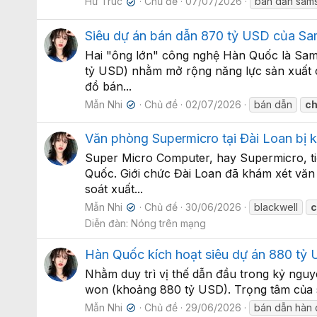
Hư Trúc
Chủ đề
07/07/2026
bán dẫn sam
✔
Siêu dự án bán dẫn 870 tỷ USD của Sa
Hai "ông lớn" công nghệ Hàn Quốc là Sams
tỷ USD) nhằm mở rộng năng lực sản xuất c
đồ bán...
Mẫn Nhi
Chủ đề
02/07/2026
bán dẫn
ch
✔
Văn phòng Supermicro tại Đài Loan bị 
Super Micro Computer, hay Supermicro, ti
Quốc. Giới chức Đài Loan đã khám xét văn
soát xuất...
Mẫn Nhi
Chủ đề
30/06/2026
blackwell
c
✔
Diễn đàn:
Nóng trên mạng
Hàn Quốc kích hoạt siêu dự án 880 tỷ 
Nhằm duy trì vị thế dẫn đầu trong kỷ nguyê
won (khoảng 880 tỷ USD). Trọng tâm của si
Mẫn Nhi
Chủ đề
29/06/2026
bán dẫn hàn
✔