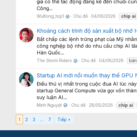
giá có thể tác động đáng kể đến chuỗi cun
Công...
WuKong_top1
Chủ đề
04/06/2026
chip
ai
✔
Khoảng cách trình độ sản xuất bộ nhớ 
Bất chấp các lệnh trừng phạt của Mỹ nhằm
công nghiệp bộ nhớ do nhu cầu chip AI tă
Hàn Quốc...
The Storm Riders
Chủ đề
04/06/2026
bán
✔
Startup AI mới nổi muốn thay thế GPU N
Điều thú vị nhất trong cuộc đua AI lúc nà
startup General Compute vừa gọi vốn thà
suy luận AI...
Minh Nguyệt
Chủ đề
28/05/2026
chip
ai
✔
1
2
3
…
7
Tiếp