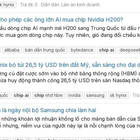
k hynix
Trả lời: 0
Diễn đàn:
Làm ăn kinh doanh
 cho phép các ông lớn AI mua chip Nvidia H200?
hẩu dòng chip AI mạnh mẽ H200 sang Trung Quốc từ đầu nă
 mua gom dòng chip này. Tuy nhiên, gió đang đổi chiều 
alibaba
bán dẫn trung quốc
bytedance
chip
ai
deepsee
nix bỏ túi 26,5 tỷ USD trên đất Mỹ, sẵn sàng cho đại
ưng cú đặt cược sớm vào bộ nhớ băng thông rộng (HBM) đã
vừa huy động thành công 26,5 tỷ USD trên sàn Nasdaq thô
quốc
chip
ai
chip
nhớ hbm
nvidia
samsung
sk hynix
Trả 
 là ngày nội bộ Samsung chia làm hai
lại những khoản lợi nhuận khổng lồ cho mảng bán dẫn của
nhưng, niềm vui của người này lại là nỗi chạnh lòng của n