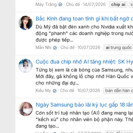
Mây Trắng
Chủ đề
14/07/2026
chip
ai
s
✔
Bắc Kinh đang toan tính gì khi bất ngờ
Dù Mỹ đã bật đèn xanh cho Nvidia xuất k
động "phanh" các doanh nghiệp trong nước
được phép tiếp...
Mẫn Nhi
Chủ đề
10/07/2026
ai
trung quốc
✔
Cuộc đua chip nhớ AI tăng nhiệt: SK Hy
Từng bị xem là cái bóng của Samsung, nh
Mới đây, gã khổng lồ chip nhớ Hàn Quốc 
cho những đại dự...
Kiều My
Chủ đề
10/07/2026
bán dẫn hàn 
✔
Ngày Samsung báo lãi kỷ lục gấp 18 lần
Cơn sốt trí tuệ nhân tạo (AI) đang mang 
"kếch xù" cho nhân viên bộ phận này. Thế 
đang tạo...