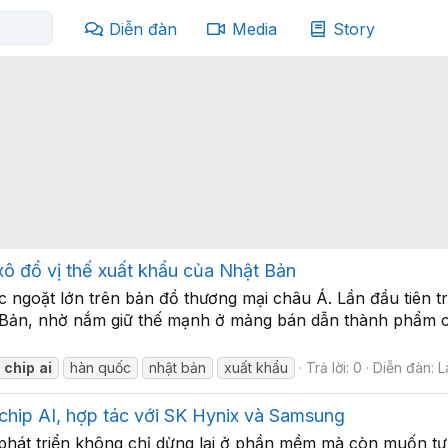
Diễn đàn
Media
Story
xô đổ vị thế xuất khẩu của Nhật Bản
 ngoặt lớn trên bản đồ thương mại châu Á. Lần đầu tiên t
Bản, nhờ nắm giữ thế mạnh ở mảng bán dẫn thành phẩm ca
chip
ai
hàn quốc
nhật bản
xuất khẩu
Trả lời: 0
Diễn đàn:
L
 chip AI, hợp tác với SK Hynix và Samsung
à phát triển không chỉ dừng lại ở phần mềm mà còn muốn 