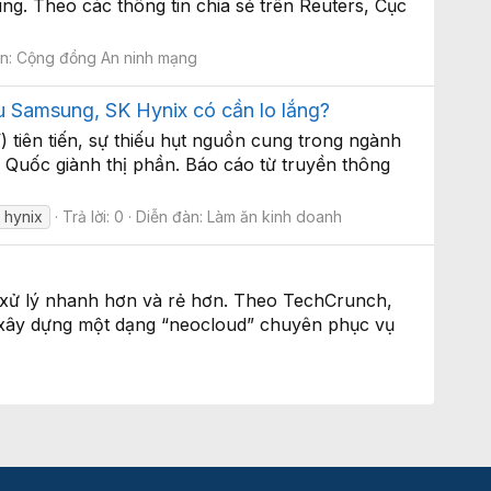
g. Theo các thông tin chia sẻ trên Reuters, Cục
àn:
Cộng đồng An ninh mạng
u Samsung, SK Hynix có cần lo lắng?
tiên tiến, sự thiếu hụt nguồn cung trong ngành
 Quốc giành thị phần. Báo cáo từ truyền thông
 hynix
Trả lời: 0
Diễn đàn:
Làm ăn kinh doanh
i xử lý nhanh hơn và rẻ hơn. Theo TechCrunch,
 xây dựng một dạng “neocloud” chuyên phục vụ