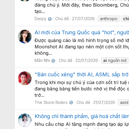
đáng chú ý. Mới đây, theo Bloomberg, Chủ t
tạo...
Derpy
Chủ đề
27/07/2026
anthropic
ch
✔
AI mới của Trung Quốc quá "hot", ngườ
Được quảng cáo là mô hình trọng số mở lớn
Moonshot AI đang tạo nên một cơn sốt thực
không...
Mẫn Nhi
Chủ đề
22/07/2026
ai
nguồn mở
✔
"Bán cuốc xẻng" thời AI, ASML sắp trở
Trong khi mọi sự chú ý của cơn sốt trí tu
đang băng băng tiến bước nhờ vị thế độc 
trở...
The Storm Riders
Chủ đề
21/07/2026
asml
✔
Không chỉ thành phẩm, giá hoá chất làm
Nhu cầu chip AI tăng mạnh đang tạo áp lực 