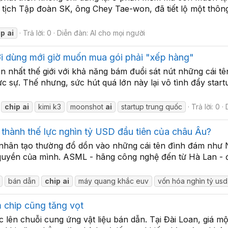
ịch Tập đoàn SK, ông Chey Tae-won, đã tiết lộ một thông t
ip
ai
Trả lời: 0
Diễn đàn:
AI cho mọi người
i dùng mới giờ muốn mua gói phải "xếp hàng"
 nhất thế giới với khả năng bám đuổi sát nút những cái tê
 sự. Thế nhưng, sức hút quá lớn này lại vô tình đẩy start
chip
ai
kimi k3
moonshot
ai
startup trung quốc
Trả lời: 0
 thành thế lực nghìn tỷ USD đầu tiên của châu Âu?
ệ nhân tạo thường đổ dồn vào những cái tên đình đám như N
quyền của mình. ASML - hãng công nghệ đến từ Hà Lan - đ
bán dẫn
chip
ai
máy quang khắc euv
vốn hóa nghìn tỷ usd
 chip cũng tăng vọt
lên chuỗi cung ứng vật liệu bán dẫn. Tại Đài Loan, giá mộ