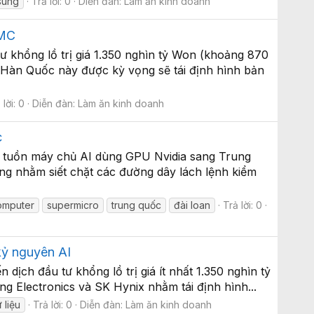
sung
Trả lời: 0
Diễn đàn:
Làm ăn kinh doanh
SMC
 khổng lồ trị giá 1.350 nghìn tỷ Won (khoảng 870
 Hàn Quốc này được kỳ vọng sẽ tái định hình bản
 lời: 0
Diễn đàn:
Làm ăn kinh doanh
c
ấn tuồn máy chủ AI dùng GPU Nvidia sang Trung
ng nhằm siết chặt các đường dây lách lệnh kiểm
omputer
supermicro
trung quốc
đài loan
Trả lời: 0
kỷ nguyên AI
dịch đầu tư khổng lồ trị giá ít nhất 1.350 nghìn tỷ
g Electronics và SK Hynix nhằm tái định hình...
 liệu
Trả lời: 0
Diễn đàn:
Làm ăn kinh doanh