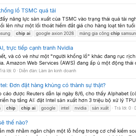
khổng lồ TSMC quá tải
g đẩy năng lực sản xuất của TSMC vào trạng thái quá tải n
 lên như một lối thoát hiểm đắt giá cho hàng loạt tên tuổ
msung
chip
ai
google axion 2028
mảng gia công
chip
samsu
 trực tiếp cạnh tranh Nvidia
t, và có vẻ như một "người khổng lồ" khác đang rục rịch t
idia. Amazon Web Services (AWS) đang ấp ủ một động thái c
Trả lời: 0
Diễn đàn:
Làm ăn kinh doanh
tel: Đơn đặt hàng khủng có thành sự thật?
cáo được Reuters dẫn lại ngày 8/6, cho thấy Alphabet (c
riển hạ tầng AI: đặt Intel sản xuất hơn 3 triệu bộ xử lý T
n
chip
chip
ai
google
intel
nvidia
sản xuất
Trả lời: 0
sẽ thế nào?
mới nhằm ngăn chặn một lỗ hổng trong cơ chế kiểm soát x