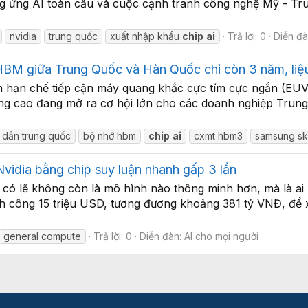
g ứng AI toàn cầu và cuộc cạnh tranh công nghệ Mỹ - Trun
nvidia
trung quốc
xuất nhập khẩu
chip
ai
Trả lời: 0
Diễn đ
HBM giữa Trung Quốc và Hàn Quốc chỉ còn 3 năm, liệ
 hạn chế tiếp cận máy quang khắc cực tím cực ngắn (EUV) 
ng cao đang mở ra cơ hội lớn cho các doanh nghiệp Trung
 dẫn trung quốc
bộ nhớ hbm
chip
ai
cxmt hbm3
samsung sk
vidia bằng chip suy luận nhanh gấp 3 lần
y có lẽ không còn là mô hình nào thông minh hơn, mà là a
nh công 15 triệu USD, tương đương khoảng 381 tỷ VNĐ, để
general compute
Trả lời: 0
Diễn đàn:
AI cho mọi người