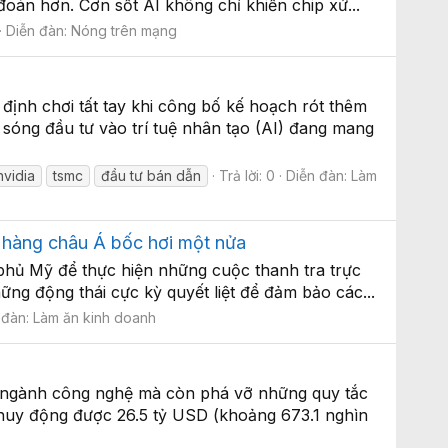
 đoán hơn. Cơn sốt AI không chỉ khiến chip xử...
Diễn đàn:
Nóng trên mạng
ịnh chơi tất tay khi công bố kế hoạch rót thêm
 sóng đầu tư vào trí tuệ nhân tạo (AI) đang mang
nvidia
tsmc
đầu tư bán dẫn
Trả lời: 0
Diễn đàn:
Làm
h hàng châu Á bốc hơi một nửa
h phủ Mỹ để thực hiện những cuộc thanh tra trực
ững động thái cực kỳ quyết liệt để đảm bảo các...
 đàn:
Làm ăn kinh doanh
ại ngành công nghệ mà còn phá vỡ những quy tắc
 huy động được 26.5 tỷ USD (khoảng 673.1 nghìn