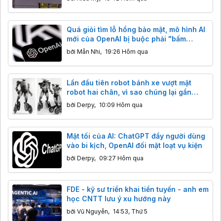
Quá giỏi tìm lỗ hổng bảo mật, mô hình AI
mới của OpenAI bị buộc phải "bấm
phanh"
bởi
Mẫn Nhi
,
19:26 Hôm qua
Lần đầu tiên robot bánh xe vượt mặt
robot hai chân, vì sao chúng lại gần
thương mại hóa hơn?
bởi
Derpy
,
10:09 Hôm qua
Mặt tối của AI: ChatGPT đẩy người dùng
vào bi kịch, OpenAI đối mặt loạt vụ kiện
bởi
Derpy
,
09:27 Hôm qua
FDE - kỹ sư triển khai tiền tuyến - anh em
học CNTT lưu ý xu hướng này
bởi
Vũ Nguyễn
,
14:53, Thứ 5