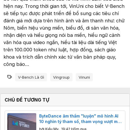
hiện nay. Trong thời gian tới, VinUni cho biết V-Bench
sẽ tiếp tục được phát triển để bổ sung các tiêu chí
đánh giá mới dựa trên hình ảnh và âm thanh như: chữ
Nôm, biển hiệu vùng miền, biểu đồ, di sản văn hóa,
nhận diện và hiểu giọng nói ba miền, hiểu ngữ cảnh
văn hóa qua video ngắn, hiểu tài liệu dài tiếng Việt
trên 100.000 token như luật, hợp đồng, sách giáo
khoa và trích dẫn chính xác từ văn bản pháp quy,
công báo…
Từ khóa
V-Bench Là Gì
Vingroup
Vinuni
CHỦ ĐỀ TƯƠNG TỰ
ByteDance âm thầm "luyện" mô hình AI
10 nghìn tỷ tham số, tham vọng vượt mặt
cả phòng thí nghiệm Mỹ
bởi
Kiều My
,
19:42 Hôm qua