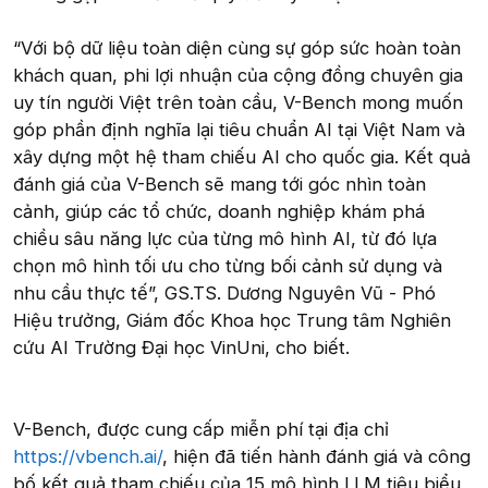
“Với bộ dữ liệu toàn diện cùng sự góp sức hoàn toàn
khách quan, phi lợi nhuận của cộng đồng chuyên gia
uy tín người Việt trên toàn cầu, V-Bench mong muốn
góp phần định nghĩa lại tiêu chuẩn AI tại Việt Nam và
xây dựng một hệ tham chiếu AI cho quốc gia. Kết quả
đánh giá của V-Bench sẽ mang tới góc nhìn toàn
cảnh, giúp các tổ chức, doanh nghiệp khám phá
chiều sâu năng lực của từng mô hình AI, từ đó lựa
chọn mô hình tối ưu cho từng bối cảnh sử dụng và
nhu cầu thực tế”, GS.TS. Dương Nguyên Vũ - Phó
Hiệu trưởng, Giám đốc Khoa học Trung tâm Nghiên
cứu AI Trường Đại học VinUni, cho biết.
V-Bench, được cung cấp miễn phí tại địa chỉ
https://vbench.ai/
, hiện đã tiến hành đánh giá và công
bố kết quả tham chiếu của 15 mô hình LLM tiêu biểu