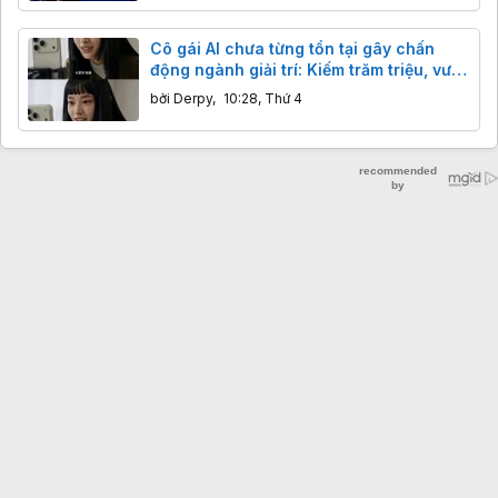
Cô gái AI chưa từng tồn tại gây chấn
động ngành giải trí: Kiếm trăm triệu, vượt
mặt sao thật
bởi
Derpy
,
10:28, Thứ 4