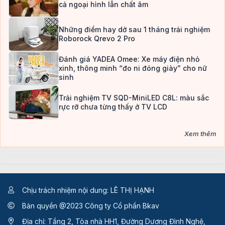
cả ngoại hình lẫn chất âm
Những điểm hay dở sau 1 tháng trải nghiệm
Roborock Qrevo 2 Pro
Đánh giá YADEA Omee: Xe máy điện nhỏ
xinh, thông minh “đo ni đóng giày” cho nữ
sinh
Trải nghiệm TV SQD-MiniLED C8L: màu sắc
rực rỡ chưa từng thấy ở TV LCD
Xem thêm
Chịu trách nhiệm nội dung: LÊ THỊ HẠNH
Bản quyền @2023 Công ty Cổ phần Bkav
Địa chỉ: Tầng 2, Tòa nhà HH1, Đường Dương Đình Nghệ,