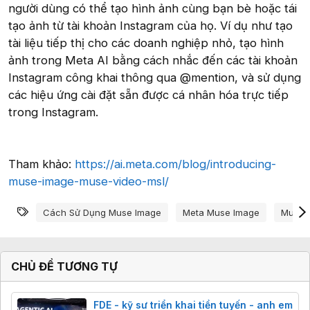
người dùng có thể tạo hình ảnh cùng bạn bè hoặc tái
tạo ảnh từ tài khoản Instagram của họ. Ví dụ như tạo
tài liệu tiếp thị cho các doanh nghiệp nhỏ, tạo hình
ảnh trong Meta AI bằng cách nhắc đến các tài khoản
Instagram công khai thông qua @mention, và sử dụng
các hiệu ứng cài đặt sẵn được cá nhân hóa trực tiếp
trong Instagram.
Tham khảo:
https://ai.meta.com/blog/introducing-
muse-image-muse-video-msl/
Từ khóa
Cách Sử Dụng Muse Image
Meta Muse Image
Muse 
CHỦ ĐỀ TƯƠNG TỰ
FDE - kỹ sư triển khai tiền tuyến - anh em