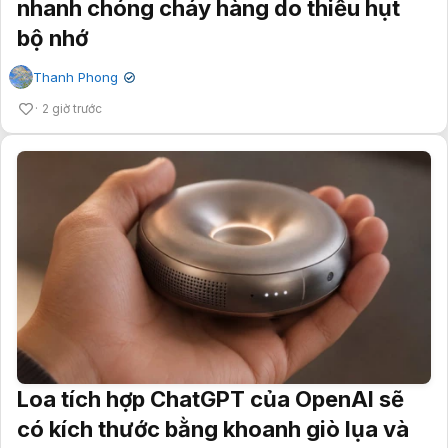
nhanh chóng cháy hàng do thiếu hụt
bộ nhớ
Thanh Phong
✔
2 giờ trước
Loa tích hợp ChatGPT của OpenAI sẽ
có kích thước bằng khoanh giò lụa và