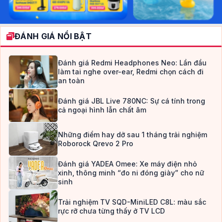
ĐÁNH GIÁ NỔI BẬT
Đánh giá Redmi Headphones Neo: Lần đầu
làm tai nghe over-ear, Redmi chọn cách đi
an toàn
Đánh giá JBL Live 780NC: Sự cá tính trong
cả ngoại hình lẫn chất âm
Những điểm hay dở sau 1 tháng trải nghiệm
Roborock Qrevo 2 Pro
Đánh giá YADEA Omee: Xe máy điện nhỏ
xinh, thông minh “đo ni đóng giày” cho nữ
sinh
Trải nghiệm TV SQD-MiniLED C8L: màu sắc
rực rỡ chưa từng thấy ở TV LCD