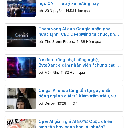
học CNTT lưu ý xu hướng này
bởi
Vũ Nguyễn
,
14:53 Hôm qua
Tham vọng AI của Google nhận gáo
nước lạnh: CEO DeepMind từ chức, khả
năng lập trình của Gemini bị Claude,
bởi
The Storm Riders
,
11:38 Hôm qua
GPT cho "ngửi khói"
Né đòn trừng phạt công nghệ,
ByteDance cấm nhân viên "chưng cất"
mô hình AI Mỹ
bởi
Mẫn Nhi
,
11:32 Hôm qua
Cô gái AI chưa từng tồn tại gây chấn
động ngành giải trí: Kiếm trăm triệu, vượt
mặt sao thật
bởi
Derpy
,
10:28, Thứ 4
OpenAI giảm giá AI 80%: Cuộc chiến
sinh tồn hay canh bạc lợi nhuận?