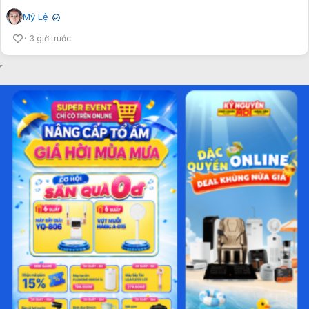
Mỹ Lệ
✔
3 giờ trước