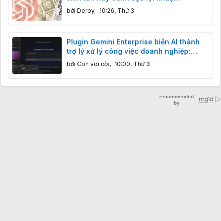
bởi
Derpy
,
10:26, Thứ 3
Plugin Gemini Enterprise biến AI thành
trợ lý xử lý công việc doanh nghiệp:
Thông tin bạn cần biết
bởi
Con voi còi
,
10:00, Thứ 3