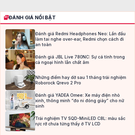
ĐÁNH GIÁ NỔI BẬT
Đánh giá Redmi Headphones Neo: Lần đầu
làm tai nghe over-ear, Redmi chọn cách đi
an toàn
Đánh giá JBL Live 780NC: Sự cá tính trong
cả ngoại hình lẫn chất âm
Những điểm hay dở sau 1 tháng trải nghiệm
Roborock Qrevo 2 Pro
Đánh giá YADEA Omee: Xe máy điện nhỏ
xinh, thông minh “đo ni đóng giày” cho nữ
sinh
Trải nghiệm TV SQD-MiniLED C8L: màu sắc
rực rỡ chưa từng thấy ở TV LCD