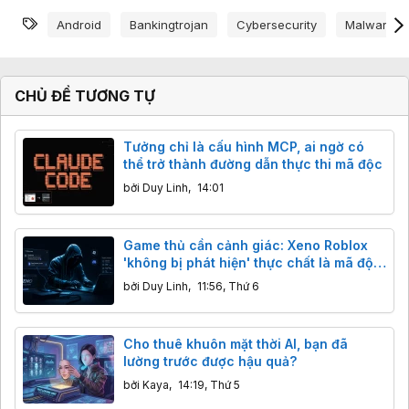
Từ khóa
Android
Bankingtrojan
Cybersecurity
Malware
CHỦ ĐỀ TƯƠNG TỰ
Tưởng chỉ là cấu hình MCP, ai ngờ có
thể trở thành đường dẫn thực thi mã độc
bởi
Duy Linh
,
14:01
Game thủ cần cảnh giác: Xeno Roblox
'không bị phát hiện' thực chất là mã độc
đánh cắp dữ liệu
bởi
Duy Linh
,
11:56, Thứ 6
Cho thuê khuôn mặt thời AI, bạn đã
lường trước được hậu quả?
bởi
Kaya
,
14:19, Thứ 5