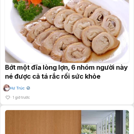
Bớt một đĩa lòng lợn, 6 nhóm người này
né được cả tá rắc rối sức khỏe
Hư Trúc
✔
1 giờ trước