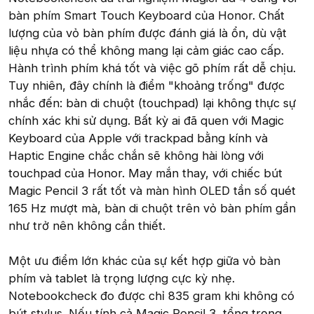
bàn phím Smart Touch Keyboard của Honor. Chất
lượng của vỏ bàn phím được đánh giá là ổn, dù vật
liệu nhựa có thể không mang lại cảm giác cao cấp.
Hành trình phím khá tốt và việc gõ phím rất dễ chịu.
Tuy nhiên, đây chính là điểm "khoảng trống" được
nhắc đến: bàn di chuột (touchpad) lại không thực sự
chính xác khi sử dụng. Bất kỳ ai đã quen với Magic
Keyboard của Apple với trackpad bằng kính và
Haptic Engine chắc chắn sẽ không hài lòng với
touchpad của Honor. May mắn thay, với chiếc bút
Magic Pencil 3 rất tốt và màn hình OLED tần số quét
165 Hz mượt mà, bàn di chuột trên vỏ bàn phím gần
như trở nên không cần thiết.
Một ưu điểm lớn khác của sự kết hợp giữa vỏ bàn
phím và tablet là trọng lượng cực kỳ nhẹ.
Notebookcheck đo được chỉ 835 gram khi không có
bút stylus. Nếu tính cả Magic Pencil 3, tổng trọng