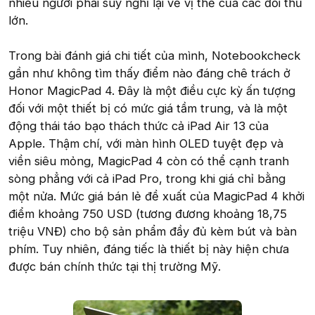
nhiều người phải suy nghĩ lại về vị thế của các đối thủ
lớn.
Trong bài đánh giá chi tiết của mình, Notebookcheck
gần như không tìm thấy điểm nào đáng chê trách ở
Honor MagicPad 4. Đây là một điều cực kỳ ấn tượng
đối với một thiết bị có mức giá tầm trung, và là một
động thái táo bạo thách thức cả iPad Air 13 của
Apple. Thậm chí, với màn hình OLED tuyệt đẹp và
viền siêu mỏng, MagicPad 4 còn có thể cạnh tranh
sòng phẳng với cả iPad Pro, trong khi giá chỉ bằng
một nửa. Mức giá bán lẻ đề xuất của MagicPad 4 khởi
điểm khoảng 750 USD (tương đương khoảng 18,75
triệu VNĐ) cho bộ sản phẩm đầy đủ kèm bút và bàn
phím. Tuy nhiên, đáng tiếc là thiết bị này hiện chưa
được bán chính thức tại thị trường Mỹ.