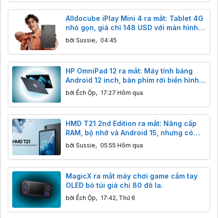
Alldocube iPlay Mini 4 ra mắt: Tablet 4G
nhỏ gọn, giá chỉ 148 USD với màn hình
90Hz
bởi
Sussie
,
04:45
HP OmniPad 12 ra mắt: Máy tính bảng
Android 12 inch, bàn phím rời biến hình
laptop, giá từ 12 triệu.
bởi
Ếch Ộp
,
17:27 Hôm qua
HMD T21 2nd Edition ra mắt: Nâng cấp
RAM, bộ nhớ và Android 15, nhưng có
đáng tiền?
bởi
Sussie
,
05:55 Hôm qua
MagicX ra mắt máy chơi game cầm tay
OLED bỏ túi giá chỉ 80 đô la.
bởi
Ếch Ộp
,
17:42, Thứ 6