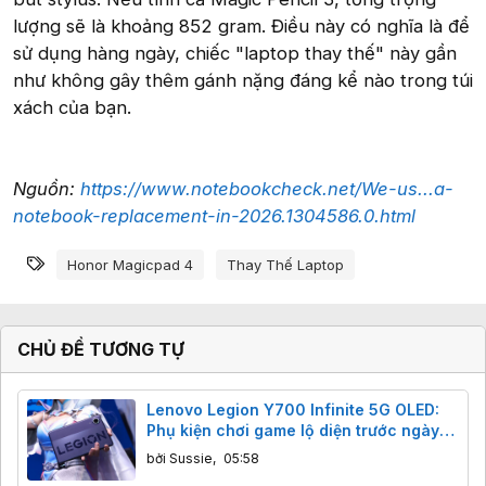
lượng sẽ là khoảng 852 gram. Điều này có nghĩa là để
sử dụng hàng ngày, chiếc "laptop thay thế" này gần
như không gây thêm gánh nặng đáng kể nào trong túi
xách của bạn.
Nguồn:
https://www.notebookcheck.net/We-us...a-
notebook-replacement-in-2026.1304586.0.html
Từ khóa
Honor Magicpad 4
Thay Thế Laptop
CHỦ ĐỀ TƯƠNG TỰ
Lenovo Legion Y700 Infinite 5G OLED:
Phụ kiện chơi game lộ diện trước ngày
ra mắt
bởi
Sussie
,
05:58