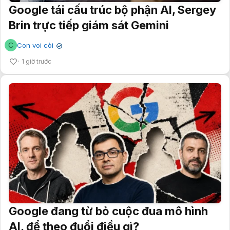
Google tái cấu trúc bộ phận AI, Sergey
Brin trực tiếp giám sát Gemini
C
Con voi còi
✔
1 giờ trước
Google đang từ bỏ cuộc đua mô hình
AI, để theo đuổi điều gì?