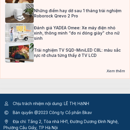
Những điểm hay dở sau 1 tháng trải nghiệm
Roborock Qrevo 2 Pro
Đánh giá YADEA Omee: Xe máy điện nhỏ
xinh, thông minh “đo ni đóng giày” cho nữ
sinh
Trải nghiệm TV SQD-MiniLED C8L: màu sắc
rực rỡ chưa từng thấy ở TV LCD
Xem thêm
Chịu trách nhiệm nội dung: LÊ THỊ HẠNH
Bản quyền @2023 Công ty Cổ phần Bkav
Địa chỉ: Tầng 2, Tòa nhà HH1, Đường Dương Đình Nghệ,
Phường Cầu Giấy, TP Hà Nội