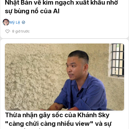
Nhật Bản về kim ngạch xuất khẩu nhờ
sự bùng nổ của AI
Mỹ Lệ
✔
8 giờ trước
Thừa nhận gây sốc của Khánh Sky
"càng chửi càng nhiều view" và sự