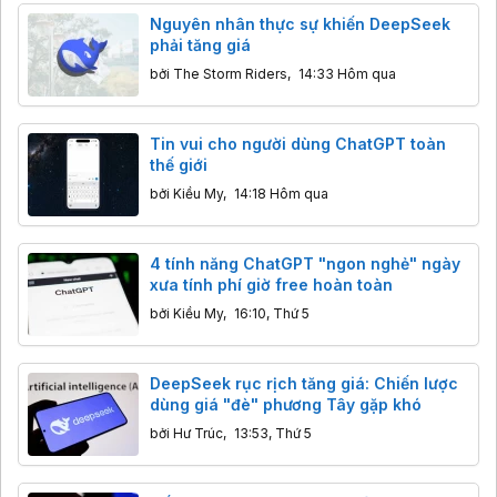
Nguyên nhân thực sự khiến DeepSeek
phải tăng giá
bởi
The Storm Riders
,
14:33 Hôm qua
Tin vui cho người dùng ChatGPT toàn
thế giới
bởi
Kiều My
,
14:18 Hôm qua
4 tính năng ChatGPT "ngon nghẻ" ngày
xưa tính phí giờ free hoàn toàn
bởi
Kiều My
,
16:10, Thứ 5
DeepSeek rục rịch tăng giá: Chiến lược
dùng giá "đè" phương Tây gặp khó
bởi
Hư Trúc
,
13:53, Thứ 5