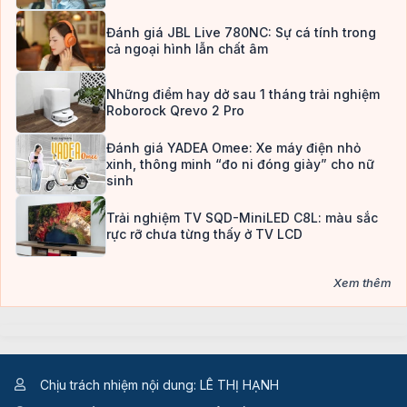
Đánh giá JBL Live 780NC: Sự cá tính trong
cả ngoại hình lẫn chất âm
Những điểm hay dở sau 1 tháng trải nghiệm
Roborock Qrevo 2 Pro
Đánh giá YADEA Omee: Xe máy điện nhỏ
xinh, thông minh “đo ni đóng giày” cho nữ
sinh
Trải nghiệm TV SQD-MiniLED C8L: màu sắc
rực rỡ chưa từng thấy ở TV LCD
Xem thêm
Chịu trách nhiệm nội dung: LÊ THỊ HẠNH