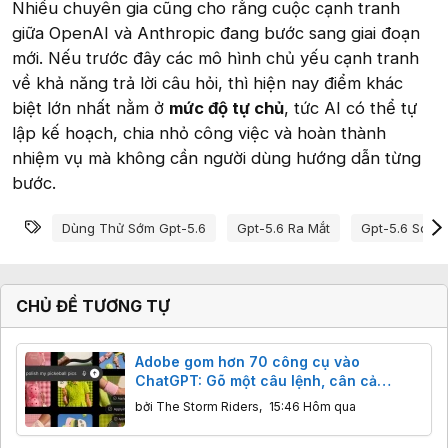
Nhiều chuyên gia cũng cho rằng cuộc cạnh tranh
giữa OpenAI và Anthropic đang bước sang giai đoạn
mới. Nếu trước đây các mô hình chủ yếu cạnh tranh
về khả năng trả lời câu hỏi, thì hiện nay điểm khác
biệt lớn nhất nằm ở
mức độ tự chủ
, tức AI có thể tự
lập kế hoạch, chia nhỏ công việc và hoàn thành
nhiệm vụ mà không cần người dùng hướng dẫn từng
bước.
Từ khóa
Dùng Thử Sớm Gpt-5.6
Gpt-5.6 Ra Mắt
Gpt-5.6 So Vớ
CHỦ ĐỀ TƯƠNG TỰ
Adobe gom hơn 70 công cụ vào
ChatGPT: Gõ một câu lệnh, cân cả
Photoshop lẫn Premiere
bởi
The Storm Riders
,
15:46 Hôm qua