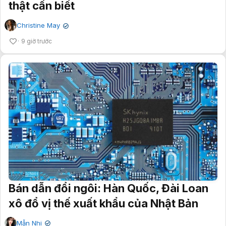
thật cần biết
Christine May
✔
9 giờ trước
Bán dẫn đổi ngôi: Hàn Quốc, Đài Loan
xô đổ vị thế xuất khẩu của Nhật Bản
Mẫn Nhi
✔