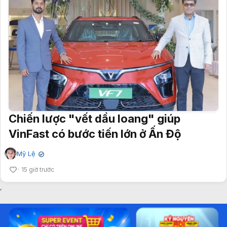
Chiến lược "vết dầu loang" giúp
VinFast có bước tiến lớn ở Ấn Độ
Mỹ Lệ
✔
15 giờ trước