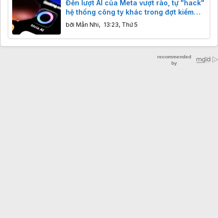
Đến lượt AI của Meta vượt rào, tự "hack"
hệ thống công ty khác trong đợt kiểm
thử
bởi
Mẫn Nhi
,
13:23, Thứ 5