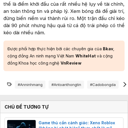
thể là điểm khởi đầu của rất nhiều hệ lụy về tài chính,
an toàn thông tin và pháp lý. Xem bóng đá để giải trí,
đừng biến niềm vui thành rủi ro. Một trận đấu chỉ kéo
dài 90 phút nhưng hậu quả từ cá độ trái phép có thể
kéo dài nhiều năm.​
Được phối hợp thực hiện bởi các chuyên gia của
Bkav
,
cộng đồng An ninh mạng Việt Nam
WhiteHat
và cộng
đồng Khoa học công nghệ
VnReview
Từ khóa
#anninhmang
#antoanthongtin
#cadobongda
#
CHỦ ĐỀ TƯƠNG TỰ
Game thủ cần cảnh giác: Xeno Roblox