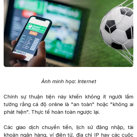
Ảnh minh họa: Internet
Chính sự thuận tiện này khiến không ít người lầm
tưởng rằng cá độ online là "an toàn" hoặc "không ai
phát hiện". Thực tế hoàn toàn ngược lại.
Các giao dịch chuyển tiền, lịch sử đăng nhập, tài
khoản ngân hàng, ví điện tử, địa chỉ IP hay các cuộc