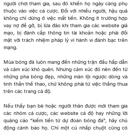
người chơi tham gia, sau đó khiến họ ngày càng phụ
thuộc vào việc cá cược. Đối với nhiều người, hậu quả
không chỉ dừng ở việc mất tiền. Không ít trường hợp
vay nợ để gỡ, bị lừa đảo khi tham gia các website giả
mạo, bị đánh cắp thông tin tài khoản hoặc phải đối
mặt với trách nhiệm pháp lý vì hành vi đánh bạc trên
mạng.
Mùa bóng đá luôn mang đến những trận đấu hấp dẫn
và cảm xúc khó quên. Nhưng cảm xúc đó nên đến từ
những pha bóng đẹp, những màn lội ngược dòng và
tinh thần thể thao, chứ không phải từ việc thắng thua
trên các trang cá độ.
Nếu thấy bạn bè hoặc người thân được mời tham gia
các nhóm cá cược, các website cá độ hay những lời
quảng cáo "kiếm tiền từ dự đoán bóng đá", hãy chủ
động cảnh báo họ. Chỉ một cú nhấp chuột cũng có