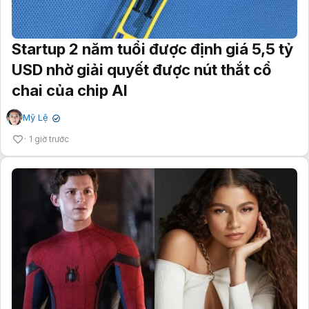
Startup 2 năm tuổi được định giá 5,5 tỷ
USD nhờ giải quyết được nút thắt cổ
chai của chip AI
Mỹ Lệ
✔
1 giờ trước