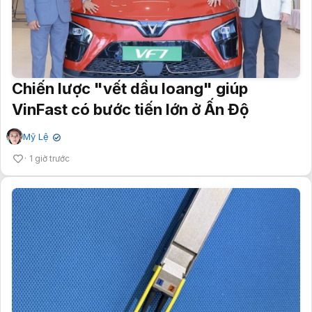
Chiến lược "vết dầu loang" giúp
VinFast có bước tiến lớn ở Ấn Độ
Mỹ Lệ
✔
1 giờ trước