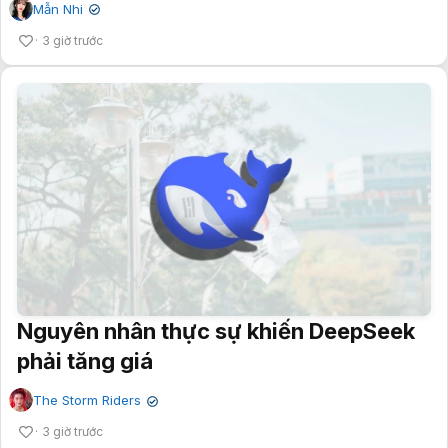
Mẫn Nhi
✔
3 giờ trước
Nguyên nhân thực sự khiến DeepSeek
phải tăng giá
The Storm Riders
✔
3 giờ trước