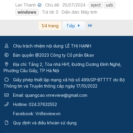
Lan Thanh
Chủ đề
25/07/2024
eject
usb
✔
windows
Trả lời: 0
Diễn đàn:
Máy tính
Last
1/4 trang
Tiếp
Chịu trách nhiệm nội dung: LÊ THỊ HẠNH
Bản quyền @2023 Công ty Cổ phần Bkav
Địa chỉ: Tầng 2, Tòa nhà HH1, Đường Dương Đình Nghệ,
Phường Cầu Giấy, TP Hà Nội
Giấy phép thiết lập mạng xã hội số 499/GP-BTTTT
do Bộ
Thông tin và Truyền thông cấp ngày 17/10/2022
Email:
quangcao.vnreview@gmail.com
Hotline:
024.37632552
Facebook:
VnReview.vn
Quy định và điều khoản sử dụng