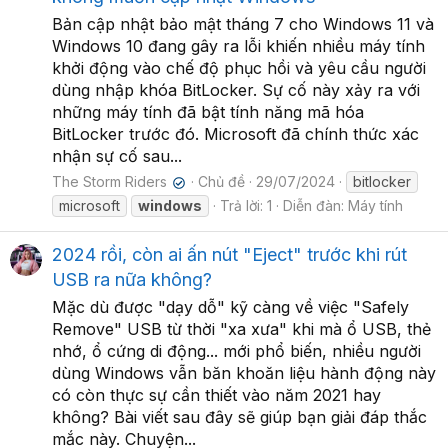
Bản cập nhật bảo mật tháng 7 cho Windows 11 và
Windows 10 đang gây ra lỗi khiến nhiều máy tính
khởi động vào chế độ phục hồi và yêu cầu người
dùng nhập khóa BitLocker. Sự cố này xảy ra với
những máy tính đã bật tính năng mã hóa
BitLocker trước đó. Microsoft đã chính thức xác
nhận sự cố sau...
The Storm Riders
Chủ đề
29/07/2024
bitlocker
✔
microsoft
windows
Trả lời: 1
Diễn đàn:
Máy tính
2024 rồi, còn ai ấn nút "Eject" trước khi rút
USB ra nữa không?
Mặc dù được "dạy dỗ" kỹ càng về việc "Safely
Remove" USB từ thời "xa xưa" khi mà ổ USB, thẻ
nhớ, ổ cứng di động... mới phổ biến, nhiều người
dùng Windows vẫn băn khoăn liệu hành động này
có còn thực sự cần thiết vào năm 2021 hay
không? Bài viết sau đây sẽ giúp bạn giải đáp thắc
mắc này. Chuyện...