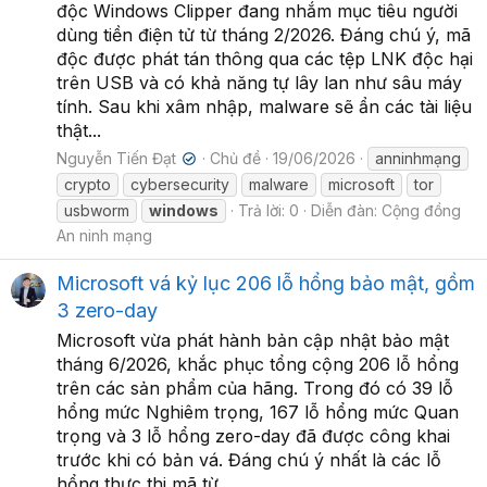
độc Windows Clipper đang nhắm mục tiêu người
dùng tiền điện tử từ tháng 2/2026. Đáng chú ý, mã
độc được phát tán thông qua các tệp LNK độc hại
trên USB và có khả năng tự lây lan như sâu máy
tính. Sau khi xâm nhập, malware sẽ ẩn các tài liệu
thật...
Nguyễn Tiến Đạt
Chủ đề
19/06/2026
anninhmạng
✔
crypto
cybersecurity
malware
microsoft
tor
usbworm
windows
Trả lời: 0
Diễn đàn:
Cộng đồng
An ninh mạng
Microsoft vá kỷ lục 206 lỗ hổng bảo mật, gồm
3 zero-day
Microsoft vừa phát hành bản cập nhật bảo mật
tháng 6/2026, khắc phục tổng cộng 206 lỗ hổng
trên các sản phẩm của hãng. Trong đó có 39 lỗ
hổng mức Nghiêm trọng, 167 lỗ hổng mức Quan
trọng và 3 lỗ hổng zero-day đã được công khai
trước khi có bản vá. Đáng chú ý nhất là các lỗ
hổng thực thi mã từ...