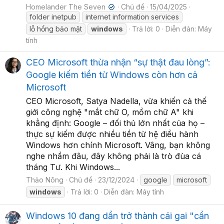
Homelander The Seven
Chủ đề
15/04/2025
✔
folder inetpub
internet information services
lỗ hổng bảo mật
windows
Trả lời: 0
Diễn đàn:
Máy
tính
CEO Microsoft thừa nhận “sự thật đau lòng”:
Google kiếm tiền từ Windows còn hơn cả
Microsoft
CEO Microsoft, Satya Nadella, vừa khiến cả thế
giới công nghệ "mắt chữ O, mồm chữ A" khi
khẳng định: Google – đối thủ lớn nhất của họ –
thực sự kiếm được nhiều tiền từ hệ điều hành
Windows hơn chính Microsoft. Vâng, bạn không
nghe nhầm đâu, đây không phải là trò đùa cá
tháng Tư. Khi Windows...
Thảo Nông
Chủ đề
23/12/2024
google
microsoft
windows
Trả lời: 0
Diễn đàn:
Máy tính
Windows 10 đang dần trở thành cái gai "cần