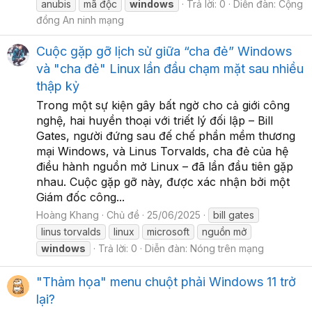
anubis
mã độc
windows
Trả lời: 0
Diễn đàn:
Cộng
đồng An ninh mạng
Cuộc gặp gỡ lịch sử giữa “cha đẻ” Windows
và "cha đẻ" Linux lần đầu chạm mặt sau nhiều
thập kỷ
Trong một sự kiện gây bất ngờ cho cả giới công
nghệ, hai huyền thoại với triết lý đối lập – Bill
Gates, người đứng sau đế chế phần mềm thương
mại Windows, và Linus Torvalds, cha đẻ của hệ
điều hành nguồn mở Linux – đã lần đầu tiên gặp
nhau. Cuộc gặp gỡ này, được xác nhận bởi một
Giám đốc công...
Hoàng Khang
Chủ đề
25/06/2025
bill gates
linus torvalds
linux
microsoft
nguồn mở
windows
Trả lời: 0
Diễn đàn:
Nóng trên mạng
"Thảm họa" menu chuột phải Windows 11 trở
lại?