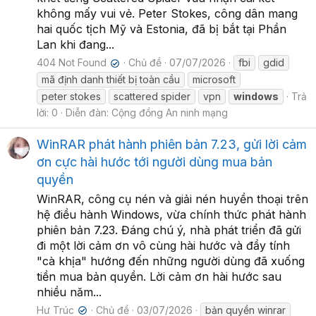
không mấy vui vẻ. Peter Stokes, công dân mang
hai quốc tịch Mỹ và Estonia, đã bị bắt tại Phần
Lan khi đang...
404 Not Found
Chủ đề
07/07/2026
fbi
gdid
✔
mã định danh thiết bị toàn cầu
microsoft
peter stokes
scattered spider
vpn
windows
Trả
lời: 0
Diễn đàn:
Cộng đồng An ninh mạng
WinRAR phát hành phiên bản 7.23, gửi lời cảm
ơn cực hài hước tới người dùng mua bản
quyền
WinRAR, công cụ nén và giải nén huyền thoại trên
hệ điều hành Windows, vừa chính thức phát hành
phiên bản 7.23. Đáng chú ý, nhà phát triển đã gửi
đi một lời cảm ơn vô cùng hài hước và đầy tính
"cà khịa" hướng đến những người dùng đã xuống
tiền mua bản quyền. Lời cảm ơn hài hước sau
nhiều năm...
Hư Trúc
Chủ đề
03/07/2026
bản quyền winrar
✔