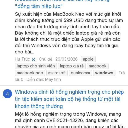
"đồng tâm hiệp lực"
Sự xuất hiện của MacBook Neo với mức giá khởi
điểm không tưởng chỉ 599 USD đang thực sự làm
chao đảo thị trường máy tính xách tay toàn cầu.
Đây không chỉ là một chiếc laptop giá rẻ mà còn
là lời thách thức trực diện của Apple gửi đến các
đối thủ Windows vốn đang loay hoay tìm lời giải
cho bài...
Hư Trúc
Chủ đề
26/03/2026
apple
✔
laptop cho sinh viên
laptop giá rẻ
macbook
macbook neo
microsoft
qualcomm
windows
Trả
lời: 0
Diễn đàn:
Máy tính
Windows dính lỗ hổng nghiêm trọng cho phép
4
tin tặc kiểm soát toàn bộ hệ thống từ một tài
khoản thông thường
Một lỗ hổng nghiêm trọng trong Windows, mang
mã định danh CVE-2021-43226, đang khiến các
chuyên gia an ninh mạng cảnh báo nguy cơ bị tấn