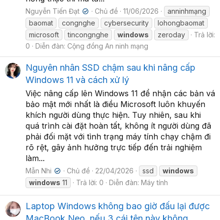
Nguyễn Tiến Đạt
Chủ đề
11/06/2026
anninhmạng
✔
baomat
congnghe
cybersecurity
lohongbaomat
microsoft
tincongnghe
windows
zeroday
Trả lời:
0
Diễn đàn:
Cộng đồng An ninh mạng
Nguyên nhân SSD chậm sau khi nâng cấp
Windows 11 và cách xử lý
Việc nâng cấp lên Windows 11 để nhận các bản vá
bảo mật mới nhất là điều Microsoft luôn khuyến
khích người dùng thực hiện. Tuy nhiên, sau khi
quá trình cài đặt hoàn tất, không ít người dùng đã
phải đối mặt với tình trạng máy tính chạy chậm đi
rõ rệt, gây ảnh hưởng trực tiếp đến trải nghiệm
làm...
Mẫn Nhi
Chủ đề
22/04/2026
ssd
windows
✔
windows
11
Trả lời: 0
Diễn đàn:
Máy tính
Laptop Windows không bao giờ đấu lại được
MacBook Neo, nếu 3 cái tên này không