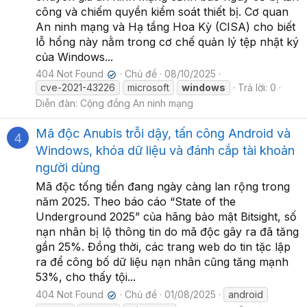
công và chiếm quyền kiểm soát thiết bị. Cơ quan
An ninh mạng và Hạ tầng Hoa Kỳ (CISA) cho biết
lỗ hổng này nằm trong cơ chế quản lý tệp nhật ký
của Windows...
404 Not Found
Chủ đề
08/10/2025
✔
cve-2021-43226
microsoft
windows
Trả lời: 0
Diễn đàn:
Cộng đồng An ninh mạng
Mã độc Anubis trỗi dậy, tấn công Android và
4
Windows, khóa dữ liệu và đánh cắp tài khoản
người dùng
Mã độc tống tiền đang ngày càng lan rộng trong
năm 2025. Theo báo cáo “State of the
Underground 2025” của hãng bảo mật Bitsight, số
nạn nhân bị lộ thông tin do mã độc gây ra đã tăng
gần 25%. Đồng thời, các trang web do tin tặc lập
ra để công bố dữ liệu nạn nhân cũng tăng mạnh
53%, cho thấy tội...
404 Not Found
Chủ đề
01/08/2025
android
✔