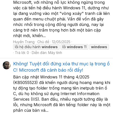
Microsoft, với những nỗ lực không ngừng trong
việc cải tiến hệ điều hành Windows 11, dường như
lại đang vướng vào một "vòng xoáy" tranh cãi liên
quan đến menu chuột phải. Vấn đề vốn đã gây
nhức nhối trong cộng đồng người dùng, nay lại
càng trở nên trầm trọng hơn bởi một bản cập
nhật mới, khiến...
Huyền Trang
Chủ đề
12/05/2025
lỗi hệ điều hành
windows
lỗi
windows
11
windows
Trả lời: 0
Diễn đàn:
Máy tính
Không! Tuyệt đối đừng xóa thư mục lạ trong ổ
C! Microsoft đã cảnh báo rồi đấy!
Bản cập nhật Windows 11 tháng 4/2025
(KB5055523) đã khiến người dùng hoang mang khi
tự động tạo folder trống mang tên inetpub trên ổ
C, dù họ không sử dụng Internet Information
Services (IIS). Ban đầu, nhiều người tưởng đây là
lỗi, nhưng Microsoft đã lên tiếng: folder này là một
phần của bản vá...