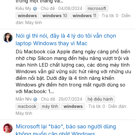
trong một tháng và...
Kiều My
Chủ đề
04/08/2024
microsoft
✔
windows
windows
10
windows
11
Trả lời: 0
Diễn
đàn:
Máy tính
Nói gì thì nói, đây là 4 lý do tôi vẫn chọn
laptop Windows thay vì Mac
Dù Macbook của Apple đang ngày càng phổ biến
nhờ chip Silicon mang đến hiệu năng vượt trội và
màn hình LED chất lượng cao, các dòng máy tính
Windows vẫn giữ vững sức hút riêng với những ưu
điểm nổi bật. Dưới đây là 4 tính năng khiến
Windows ghi điểm hơn trong mắt người dùng so
với Macbook: 1...
Mẫn Nhi
Chủ đề
29/07/2024
hệ điều hành
✔
macbook
máy tính
windows
Trả lời: 0
Diễn đàn:
Máy tính
Microsoft lại "báo", bảo sao người dùng
không muốn cập nhật Windows