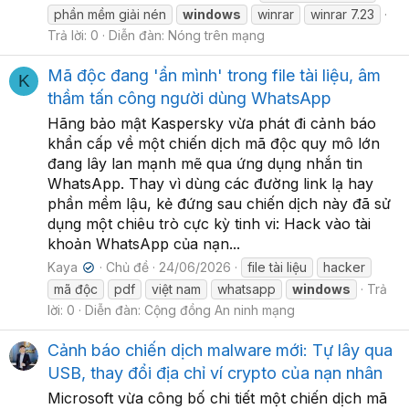
phần mềm giải nén
windows
winrar
winrar 7.23
Trả lời: 0
Diễn đàn:
Nóng trên mạng
Mã độc đang 'ẩn mình' trong file tài liệu, âm
K
thầm tấn công người dùng WhatsApp
Hãng bảo mật Kaspersky vừa phát đi cảnh báo
khẩn cấp về một chiến dịch mã độc quy mô lớn
đang lây lan mạnh mẽ qua ứng dụng nhắn tin
WhatsApp. Thay vì dùng các đường link lạ hay
phần mềm lậu, kẻ đứng sau chiến dịch này đã sử
dụng một chiêu trò cực kỳ tinh vi: Hack vào tài
khoản WhatsApp của nạn...
Kaya
Chủ đề
24/06/2026
file tài liệu
hacker
✔
mã độc
pdf
việt nam
whatsapp
windows
Trả
lời: 0
Diễn đàn:
Cộng đồng An ninh mạng
Cảnh báo chiến dịch malware mới: Tự lây qua
USB, thay đổi địa chỉ ví crypto của nạn nhân
Microsoft vừa công bố chi tiết một chiến dịch mã