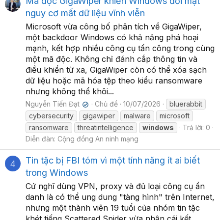
Mã độc GigaWiper khiến Windows đối mặt
nguy cơ mất dữ liệu vĩnh viễn
Microsoft vừa công bố phân tích về GigaWiper,
một backdoor Windows có khả năng phá hoại
mạnh, kết hợp nhiều công cụ tấn công trong cùng
một mã độc. Không chỉ đánh cắp thông tin và
điều khiển từ xa, GigaWiper còn có thể xóa sạch
dữ liệu hoặc mã hóa tệp theo kiểu ransomware
nhưng không thể khôi...
Nguyễn Tiến Đạt
Chủ đề
10/07/2026
bluerabbit
✔
cybersecurity
gigawiper
malware
microsoft
ransomware
threatintelligence
windows
Trả lời: 0
Diễn đàn:
Cộng đồng An ninh mạng
Tin tặc bị FBI tóm vì một tính năng ít ai biết
4
trong Windows
Cứ nghĩ dùng VPN, proxy và đủ loại công cụ ẩn
danh là có thể ung dung "tàng hình" trên Internet,
nhưng một thành viên 19 tuổi của nhóm tin tặc
khét tiếng Scattered Spider vừa nhận cái kết