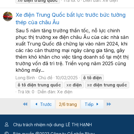
xe
điện
trung
quốc
Trả lời: 0
Diễn đàn:
Xe điện
Xe điện Trung Quốc bất lực trước bức tường
thép của châu Âu
Sau 5 năm tăng trưởng thần tốc, nỗ lực chinh
phục thị trường xe điện châu Âu của các nhà sản
xuất Trung Quốc đã chững lại vào năm 2024, khi
các rào cản thương mại ngày càng gia tăng, gây
thêm khó khăn cho việc tăng doanh số tại một thị
trường vốn đã trì trệ. Triển vọng năm 2025 cũng
không mấy...
Long Bình
Chủ đề
10/02/2025
ô
tô
điện
ô
tô
điện
trung
quốc
xe
điện
xe
điện
trung
quốc
Trả lời: 0
Diễn đàn:
Xe điện
First
Last
Trước
2/6 trang
Tiếp
Chịu trách nhiệm nội dung: LÊ THỊ HẠNH
Bản quyền @2023 Công ty Cổ phần Bkav