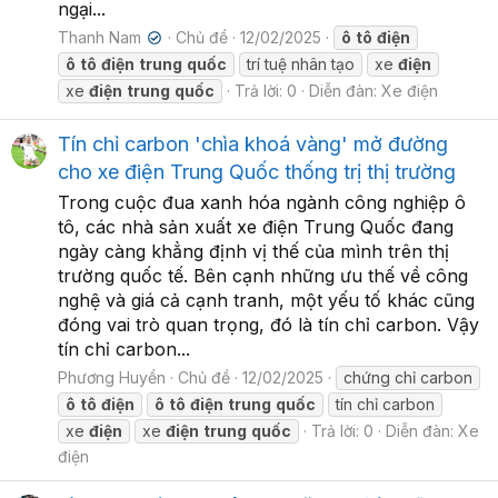
ngại...
Thanh Nam
Chủ đề
12/02/2025
ô
tô
điện
✔
ô
tô
điện
trung
quốc
trí tuệ nhân tạo
xe
điện
xe
điện
trung
quốc
Trả lời: 0
Diễn đàn:
Xe điện
Tín chỉ carbon 'chìa khoá vàng' mở đường
cho xe điện Trung Quốc thống trị thị trường
Trong cuộc đua xanh hóa ngành công nghiệp ô
tô, các nhà sản xuất xe điện Trung Quốc đang
ngày càng khẳng định vị thế của mình trên thị
trường quốc tế. Bên cạnh những ưu thế về công
nghệ và giá cả cạnh tranh, một yếu tố khác cũng
đóng vai trò quan trọng, đó là tín chỉ carbon. Vậy
tín chỉ carbon...
Phương Huyền
Chủ đề
12/02/2025
chứng chỉ carbon
ô
tô
điện
ô
tô
điện
trung
quốc
tín chỉ carbon
xe
điện
xe
điện
trung
quốc
Trả lời: 0
Diễn đàn:
Xe
điện