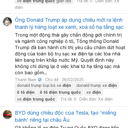
xe
điện
trung
quốc
gian dối
Trả lời: 0
Diễn đàn:
Xe
điện
Ông Donald Trump áp dụng chiêu mới ra lệnh
thanh lý hàng loạt xe xanh, xoá sổ hạ tầng sạc
Trong một động thái gây chấn động giới chính trị
và ngành công nghiệp ô tô, Tổng thống Donald
Trump đã ban hành chỉ thị yêu cầu chấm dứt hoạt
động của toàn bộ trụ sạc xe điện tại các tòa nhà
liên bang trên khắp nước Mỹ. Quyết định này
không chỉ dừng lại ở việc khai tử hạ tầng sạc mà
còn bao gồm...
Thanh Nam
Chủ đề
26/02/2025
✔
donald trump loại bỏ xe
điện
donald trump xe
điện
ô
tô
điện
ô
tô
điện
trung
quốc
xe
điện
xe
điện
trung
quốc
Trả lời: 0
Diễn đàn:
Xe điện
BYD dùng chiêu độc của Tesla, tạo 'miếng
bánh' riêng tại châu Âu
Gã khổng lồ xe điện Trung Quốc BYD đang tiến