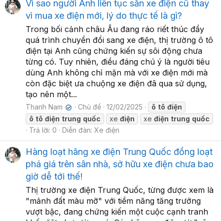
Vì sao người Anh liên tục săn xe điện cũ thay
vì mua xe điện mới, lý do thực tế là gì?
Trong bối cảnh châu Âu đang ráo riết thúc đẩy
quá trình chuyển đổi sang xe điện, thị trường ô tô
điện tại Anh cũng chứng kiến sự sôi động chưa
từng có. Tuy nhiên, điều đáng chú ý là người tiêu
dùng Anh không chỉ mặn mà với xe điện mới mà
còn đặc biệt ưa chuộng xe điện đã qua sử dụng,
tạo nên một...
Thanh Nam
Chủ đề
12/02/2025
ô
tô
điện
✔
ô
tô
điện
trung
quốc
xe
điện
xe
điện
trung
quốc
Trả lời: 0
Diễn đàn:
Xe điện
Hàng loạt hãng xe điện Trung Quốc đồng loạt
phá giá trên sân nhà, sở hữu xe điện chưa bao
giờ dễ tới thế!
Thị trường xe điện Trung Quốc, từng được xem là
"mảnh đất màu mỡ" với tiềm năng tăng trưởng
vượt bậc, đang chứng kiến một cuộc cạnh tranh