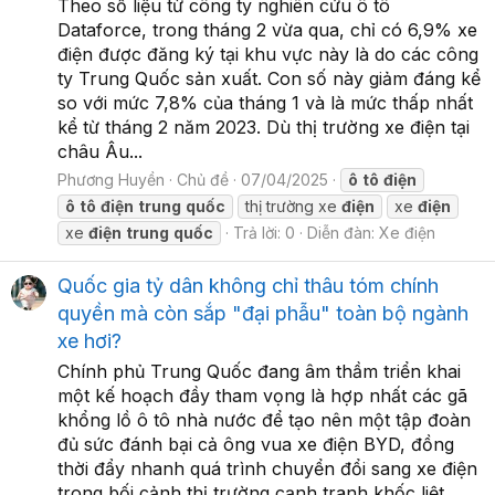
Theo số liệu từ công ty nghiên cứu ô tô
Dataforce, trong tháng 2 vừa qua, chỉ có 6,9% xe
điện được đăng ký tại khu vực này là do các công
ty Trung Quốc sản xuất. Con số này giảm đáng kể
so với mức 7,8% của tháng 1 và là mức thấp nhất
kể từ tháng 2 năm 2023. Dù thị trường xe điện tại
châu Âu...
Phương Huyền
Chủ đề
07/04/2025
ô
tô
điện
ô
tô
điện
trung
quốc
thị trường xe
điện
xe
điện
xe
điện
trung
quốc
Trả lời: 0
Diễn đàn:
Xe điện
Quốc gia tỷ dân không chỉ thâu tóm chính
quyền mà còn sắp "đại phẫu" toàn bộ ngành
xe hơi?
Chính phủ Trung Quốc đang âm thầm triển khai
một kế hoạch đầy tham vọng là hợp nhất các gã
khổng lồ ô tô nhà nước để tạo nên một tập đoàn
đủ sức đánh bại cả ông vua xe điện BYD, đồng
thời đẩy nhanh quá trình chuyển đổi sang xe điện
trong bối cảnh thị trường cạnh tranh khốc liệt.