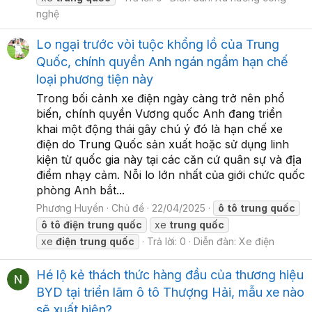
nghệ
Lo ngại trước vòi tuộc khổng lồ của Trung
Quốc, chính quyền Anh ngán ngẩm hạn chế
loại phương tiện này
Trong bối cảnh xe điện ngày càng trở nên phổ
biến, chính quyền Vương quốc Anh đang triển
khai một động thái gây chú ý đó là hạn chế xe
điện do Trung Quốc sản xuất hoặc sử dụng linh
kiện từ quốc gia này tại các căn cứ quân sự và địa
điểm nhạy cảm. Nỗi lo lớn nhất của giới chức quốc
phòng Anh bắt...
Phương Huyền
Chủ đề
22/04/2025
ô
tô
trung
quốc
ô
tô
điện
trung
quốc
xe
trung
quốc
xe
điện
trung
quốc
Trả lời: 0
Diễn đàn:
Xe điện
Hé lộ kẻ thách thức hàng đầu của thương hiệu
BYD tại triển lãm ô tô Thượng Hải, mẫu xe nào
sẽ xuất hiện?