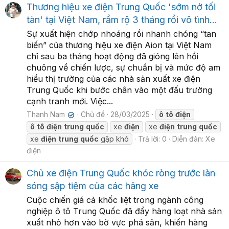
Thương hiệu xe điện Trung Quốc 'sớm nở tối
tàn' tại Việt Nam, rầm rộ 3 tháng rồi vô tình...
Sự xuất hiện chớp nhoáng rồi nhanh chóng “tan
biến” của thương hiệu xe điện Aion tại Việt Nam
chỉ sau ba tháng hoạt động đã gióng lên hồi
chuông về chiến lược, sự chuẩn bị và mức độ am
hiểu thị trường của các nhà sản xuất xe điện
Trung Quốc khi bước chân vào một đấu trường
cạnh tranh mới. Việc...
Thanh Nam
Chủ đề
28/03/2025
ô
tô
điện
✔
ô
tô
điện
trung
quốc
xe
điện
xe
điện
trung
quốc
xe
điện
trung
quốc
gặp khó
Trả lời: 0
Diễn đàn:
Xe
điện
Chủ xe điện Trung Quốc khóc ròng trước làn
sóng sập tiệm của các hãng xe
Cuộc chiến giá cả khốc liệt trong ngành công
nghiệp ô tô Trung Quốc đã đẩy hàng loạt nhà sản
xuất nhỏ hơn vào bờ vực phá sản, khiến hàng