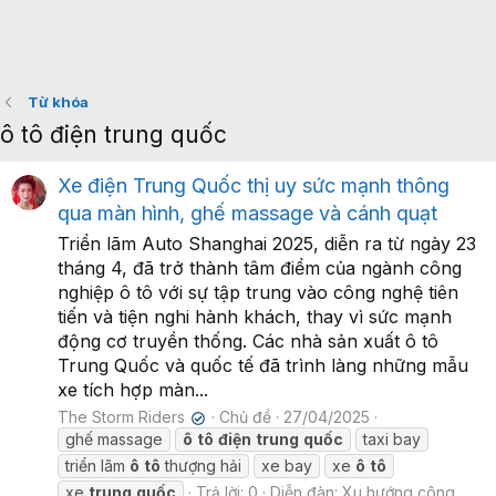
Từ khóa
ô tô điện trung quốc
Xe điện Trung Quốc thị uy sức mạnh thông
qua màn hình, ghế massage và cánh quạt
Triển lãm Auto Shanghai 2025, diễn ra từ ngày 23
tháng 4, đã trở thành tâm điểm của ngành công
nghiệp ô tô với sự tập trung vào công nghệ tiên
tiến và tiện nghi hành khách, thay vì sức mạnh
động cơ truyền thống. Các nhà sản xuất ô tô
Trung Quốc và quốc tế đã trình làng những mẫu
xe tích hợp màn...
The Storm Riders
Chủ đề
27/04/2025
✔
ghế massage
ô
tô
điện
trung
quốc
taxi bay
triển lãm
ô
tô
thượng hải
xe bay
xe
ô
tô
xe
trung
quốc
Trả lời: 0
Diễn đàn:
Xu hướng công