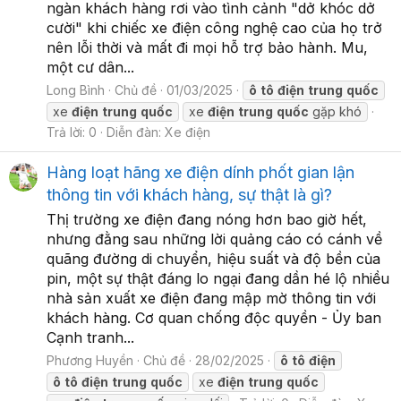
ngàn khách hàng rơi vào tình cảnh "dở khóc dở
cười" khi chiếc xe điện công nghệ cao của họ trở
nên lỗi thời và mất đi mọi hỗ trợ bảo hành. Mu,
một cư dân...
Long Bình
Chủ đề
01/03/2025
ô
tô
điện
trung
quốc
xe
điện
trung
quốc
xe
điện
trung
quốc
gặp khó
Trả lời: 0
Diễn đàn:
Xe điện
Hàng loạt hãng xe điện dính phốt gian lận
thông tin với khách hàng, sự thật là gì?
Thị trường xe điện đang nóng hơn bao giờ hết,
nhưng đằng sau những lời quảng cáo có cánh về
quãng đường di chuyển, hiệu suất và độ bền của
pin, một sự thật đáng lo ngại đang dần hé lộ nhiều
nhà sản xuất xe điện đang mập mờ thông tin với
khách hàng. Cơ quan chống độc quyền - Ủy ban
Cạnh tranh...
Phương Huyền
Chủ đề
28/02/2025
ô
tô
điện
ô
tô
điện
trung
quốc
xe
điện
trung
quốc