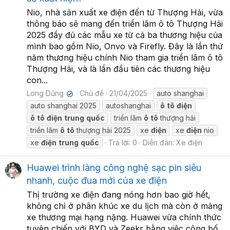
Nio, nhà sản xuất xe điện đến từ Thượng Hải, vừa
thông báo sẽ mang đến triển lãm ô tô Thượng Hải
2025 đầy đủ các mẫu xe từ cả ba thương hiệu của
mình bao gồm Nio, Onvo và Firefly. Đây là lần thứ
năm thương hiệu chính Nio tham gia triển lãm ô tô
Thượng Hải, và là lần đầu tiên các thương hiệu
con...
Long Dũng
Chủ đề
21/04/2025
auto shanghai
✔
auto shanghai 2025
autoshanghai
ô
tô
điện
ô
tô
điện
trung
quốc
triển lãm
ô
tô
thượng hải
triển lãm
ô
tô
thượng hải 2025
xe
điện
xe
điện
nio
xe
điện
trung
quốc
Trả lời: 0
Diễn đàn:
Xe điện
Huawei trình làng công nghệ sạc pin siêu
nhanh, cuộc đua mới của xe điện
Thị trường xe điện đang nóng hơn bao giờ hết,
không chỉ ở phân khúc xe du lịch mà còn ở mảng
xe thương mại hạng nặng. Huawei vừa chính thức
tuyên chiến với BYD và Zeekr bằng việc công bố