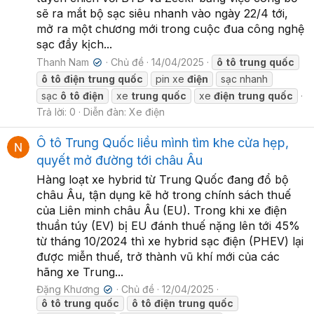
sẽ ra mắt bộ sạc siêu nhanh vào ngày 22/4 tới,
mở ra một chương mới trong cuộc đua công nghệ
sạc đầy kịch...
Thanh Nam
Chủ đề
14/04/2025
ô
tô
trung
quốc
✔
ô
tô
điện
trung
quốc
pin xe
điện
sạc nhanh
sạc
ô
tô
điện
xe
trung
quốc
xe
điện
trung
quốc
Trả lời: 0
Diễn đàn:
Xe điện
Ô tô Trung Quốc liều mình tìm khe cửa hẹp,
quyết mở đường tới châu Âu
Hàng loạt xe hybrid từ Trung Quốc đang đổ bộ
châu Âu, tận dụng kẽ hở trong chính sách thuế
của Liên minh châu Âu (EU). Trong khi xe điện
thuần túy (EV) bị EU đánh thuế nặng lên tới 45%
từ tháng 10/2024 thì xe hybrid sạc điện (PHEV) lại
được miễn thuế, trở thành vũ khí mới của các
hãng xe Trung...
Đặng Khương
Chủ đề
12/04/2025
✔
ô
tô
trung
quốc
ô
tô
điện
trung
quốc