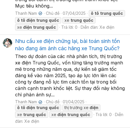
Mục tiêu không...
Thanh Nam
Chủ đề
07/04/2025
ô
tô
trung
quốc
✔
ô
tô
điện
trung
quốc
xe
trung
quốc
xe
điện
trung
quốc
Trả lời: 0
Diễn đàn:
Xe điện
Nhu cầu xe điện chững lại, bài toán sinh tồn
nào đang ám ảnh các hãng xe Trung Quốc?
Theo dự đoán của các nhà phân tích, thị trường
xe điện Trung Quốc, vốn từng tăng trưởng mạnh
mẽ trong những năm qua, dự kiến sẽ giảm tốc
đáng kể vào năm 2025, tạo áp lực lớn lên các
công ty đang nỗ lực tìm cách tồn tại trong bối
cảnh cạnh tranh khốc liệt. Sự thay đổi này không
chỉ phản ánh sự...
Thanh Nam
Chủ đề
01/04/2025
✔
ô
tô
điện
trung
quốc
thị trường xe
điện
xe
trung
quốc
xe
điện
trung
quốc
Trả lời: 0
Diễn
đàn:
Xe điện