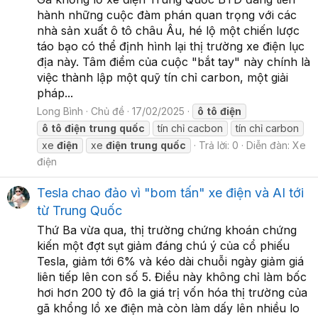
hành những cuộc đàm phán quan trọng với các
nhà sản xuất ô tô châu Âu, hé lộ một chiến lược
táo bạo có thể định hình lại thị trường xe điện lục
địa này. Tâm điểm của cuộc "bắt tay" này chính là
việc thành lập một quỹ tín chỉ carbon, một giải
pháp...
Long Bình
Chủ đề
17/02/2025
ô
tô
điện
ô
tô
điện
trung
quốc
tín chỉ cacbon
tín chỉ carbon
xe
điện
xe
điện
trung
quốc
Trả lời: 0
Diễn đàn:
Xe
điện
Tesla chao đảo vì "bom tấn" xe điện và AI tới
từ Trung Quốc
Thứ Ba vừa qua, thị trường chứng khoán chứng
kiến một đợt sụt giảm đáng chú ý của cổ phiếu
Tesla, giảm tới 6% và kéo dài chuỗi ngày giảm giá
liên tiếp lên con số 5. Điều này không chỉ làm bốc
hơi hơn 200 tỷ đô la giá trị vốn hóa thị trường của
gã khổng lồ xe điện mà còn làm dấy lên nhiều lo