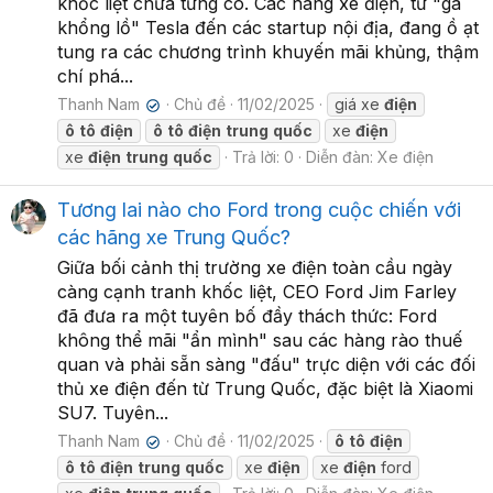
khốc liệt chưa từng có. Các hãng xe điện, từ "gã
khổng lồ" Tesla đến các startup nội địa, đang ồ ạt
tung ra các chương trình khuyến mãi khủng, thậm
chí phá...
Thanh Nam
Chủ đề
11/02/2025
giá xe
điện
✔
ô
tô
điện
ô
tô
điện
trung
quốc
xe
điện
xe
điện
trung
quốc
Trả lời: 0
Diễn đàn:
Xe điện
Tương lai nào cho Ford trong cuộc chiến với
các hãng xe Trung Quốc?
Giữa bối cảnh thị trường xe điện toàn cầu ngày
càng cạnh tranh khốc liệt, CEO Ford Jim Farley
đã đưa ra một tuyên bố đầy thách thức: Ford
không thể mãi "ẩn mình" sau các hàng rào thuế
quan và phải sẵn sàng "đấu" trực diện với các đối
thủ xe điện đến từ Trung Quốc, đặc biệt là Xiaomi
SU7. Tuyên...
Thanh Nam
Chủ đề
11/02/2025
ô
tô
điện
✔
ô
tô
điện
trung
quốc
xe
điện
xe
điện
ford