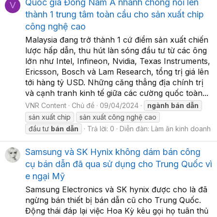
Quốc gia Đông Nam Á nhanh chóng nổi lên
V
thành 1 trung tâm toàn cầu cho sản xuất chip
công nghệ cao
Malaysia đang trở thành 1 cứ điểm sản xuất chiến
lược hấp dẫn, thu hút làn sóng đầu tư từ các ông
lớn như Intel, Infineon, Nvidia, Texas Instruments,
Ericsson, Bosch và Lam Research, tổng trị giá lên
tới hàng tỷ USD. Những căng thẳng địa chính trị
và cạnh tranh kinh tế giữa các cường quốc toàn...
VNR Content
Chủ đề
09/04/2024
ngành
bán
dẫn
sản xuất chip
sản xuất công nghệ cao
đầu tư
bán
dẫn
Trả lời: 0
Diễn đàn:
Làm ăn kinh doanh
Samsung và SK Hynix không dám bán công
cụ bán dẫn đã qua sử dụng cho Trung Quốc vì
e ngại Mỹ
Samsung Electronics và SK hynix được cho là đã
ngừng bán thiết bị bán dẫn cũ cho Trung Quốc.
Động thái đáp lại việc Hoa Kỳ kêu gọi họ tuân thủ