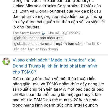
trong lĩnh vực sản xuất bán dẫn (foundry) là
United Microelectronics Corporation (UMC) của
Đài Loan và GlobalFoundries của Mỹ đã bắt đầu
đàm phán về một vụ sáp nhập tiềm năng. Thông
tin này được hai nguồn tin thân cận với vụ việc tiết
lộ cho Reuters...
The Storm Riders
Chủ đề
01/04/2025
✔
globalfoundries sáp nhập umc
globalfoundries và umc
ngành
bán
dẫn
Trả lời: 0
Diễn đàn:
Làm ăn kinh doanh
Vì sao chính sách "Made In America" của
Donald Trump lại khiến Intel phải bán mình
cho TSMC?
Giữa những đồn đoán về một thỏa thuận tiềm
năng giữa Intel và TSMC nhằm thúc đẩy năng lực
sản xuất chip tiên tiến tại Mỹ, một báo cáo từ báo
chí Đài Loan đã thổi bùng lên một giả thuyết táo
bạo như là TSMC có thể mua tới 20% cổ phần
trong mảng kinh doanh đúc chip Intel Foundry