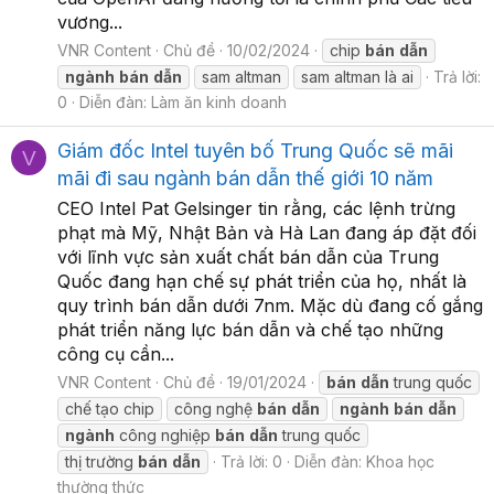
vương...
VNR Content
Chủ đề
10/02/2024
chip
bán
dẫn
ngành
bán
dẫn
sam altman
sam altman là ai
Trả lời:
0
Diễn đàn:
Làm ăn kinh doanh
Giám đốc Intel tuyên bố Trung Quốc sẽ mãi
V
mãi đi sau ngành bán dẫn thế giới 10 năm
CEO Intel Pat Gelsinger tin rằng, các lệnh trừng
phạt mà Mỹ, Nhật Bản và Hà Lan đang áp đặt đối
với lĩnh vực sản xuất chất bán dẫn của Trung
Quốc đang hạn chế sự phát triển của họ, nhất là
quy trình bán dẫn dưới 7nm. Mặc dù đang cố gắng
phát triển năng lực bán dẫn và chế tạo những
công cụ cần...
VNR Content
Chủ đề
19/01/2024
bán
dẫn
trung quốc
chế tạo chip
công nghệ
bán
dẫn
ngành
bán
dẫn
ngành
công nghiệp
bán
dẫn
trung quốc
thị trường
bán
dẫn
Trả lời: 0
Diễn đàn:
Khoa học
thường thức