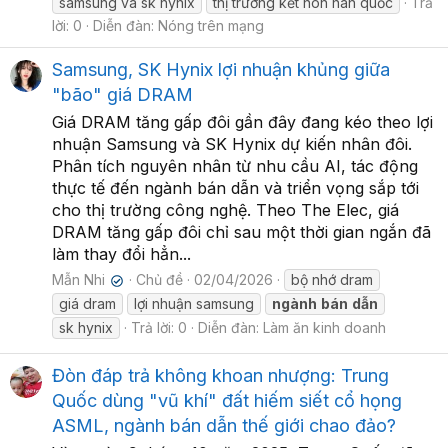
samsung và sk hynix
thị trường kết hôn hàn quốc
Trả
lời: 0
Diễn đàn:
Nóng trên mạng
Samsung, SK Hynix lợi nhuận khủng giữa
"bão" giá DRAM
Giá DRAM tăng gấp đôi gần đây đang kéo theo lợi
nhuận Samsung và SK Hynix dự kiến nhân đôi.
Phân tích nguyên nhân từ nhu cầu AI, tác động
thực tế đến ngành bán dẫn và triển vọng sắp tới
cho thị trường công nghệ. Theo The Elec, giá
DRAM tăng gấp đôi chỉ sau một thời gian ngắn đã
làm thay đổi hẳn...
Mẫn Nhi
Chủ đề
02/04/2026
bộ nhớ dram
✔
giá dram
lợi nhuận samsung
ngành
bán
dẫn
sk hynix
Trả lời: 0
Diễn đàn:
Làm ăn kinh doanh
Đòn đáp trả không khoan nhượng: Trung
Quốc dùng "vũ khí" đất hiếm siết cổ họng
ASML, ngành bán dẫn thế giới chao đảo?