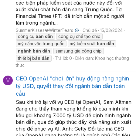
các biện pháp kiểm soát của nước này đối với
xuất khẩu chất bán dẫn sang Trung Quốc. Tờ
Financial Times (FT) đã trích dẫn một số người
làm trong ngành...
SummerKisses❤️WinterTears
Chủ đề
15/03/2024
✔
công cụ
bán
dẫn
công cụ chế tạo chip
mỹ cấm vận trung quốc
mỹ kiểm soát
bán
dẫn
ngành
bán
dẫn
samsung gia công chip
thiết bị
bán
dẫn
Trả lời: 0
Diễn đàn:
Khoa học thường
thức
CEO OpenAI "chơi lớn" huy động hàng nghìn
V
tỷ USD, quyết thay đổi ngành bán dẫn toàn
cầu
Sau khi trở lại với vụ CEO tại OpenAI, Sam Altman
đang cho thấy tham vọng khổng lồ của mình khi
kêu gọi khoảng 7.000 tỷ USD để định hình ngành
bán dẫn, qua đó giúp thúc đẩy khả năng sản xuất
chip để phục vụ AI. Ảnh: Getty Đối tác mà CEO
của OpenAI đang hướng tới là chính phủ Các tiểu