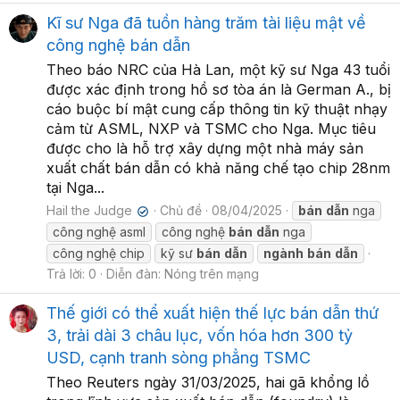
Kĩ sư Nga đã tuồn hàng trăm tài liệu mật về
công nghệ bán dẫn
Theo báo NRC của Hà Lan, một kỹ sư Nga 43 tuổi
được xác định trong hồ sơ tòa án là German A., bị
cáo buộc bí mật cung cấp thông tin kỹ thuật nhạy
cảm từ ASML, NXP và TSMC cho Nga. Mục tiêu
được cho là hỗ trợ xây dựng một nhà máy sản
xuất chất bán dẫn có khả năng chế tạo chip 28nm
tại Nga...
Hail the Judge
Chủ đề
08/04/2025
bán
dẫn
nga
✔
công nghệ asml
công nghệ
bán
dẫn
nga
công nghệ chip
kỹ sư
bán
dẫn
ngành
bán
dẫn
Trả lời: 0
Diễn đàn:
Nóng trên mạng
Thế giới có thể xuất hiện thế lực bán dẫn thứ
3, trải dài 3 châu lục, vốn hóa hơn 300 tỷ
USD, cạnh tranh sòng phẳng TSMC
Theo Reuters ngày 31/03/2025, hai gã khổng lồ