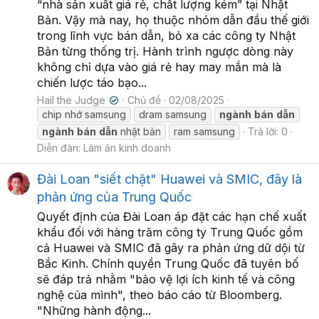
“nhà sản xuất giá rẻ, chất lượng kém” tại Nhật
Bản. Vậy mà nay, họ thuộc nhóm dẫn đầu thế giới
trong lĩnh vực bán dẫn, bỏ xa các công ty Nhật
Bản từng thống trị. Hành trình ngược dòng này
không chỉ dựa vào giá rẻ hay may mắn mà là
chiến lược táo bạo...
Hail the Judge
Chủ đề
02/08/2025
✔
chip nhớ samsung
dram samsung
ngành
bán
dẫn
ngành
bán
dẫn
nhật bản
ram samsung
Trả lời: 0
Diễn đàn:
Làm ăn kinh doanh
Đài Loan "siết chặt" Huawei và SMIC, đây là
phản ứng của Trung Quốc
Quyết định của Đài Loan áp đặt các hạn chế xuất
khẩu đối với hàng trăm công ty Trung Quốc gồm
cả Huawei và SMIC đã gây ra phản ứng dữ dội từ
Bắc Kinh. Chính quyền Trung Quốc đã tuyên bố
sẽ đáp trả nhằm "bảo vệ lợi ích kinh tế và công
nghệ của mình", theo báo cáo từ Bloomberg.
"Những hành động...