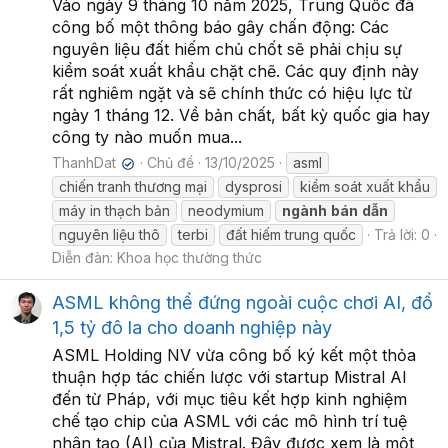
Vào ngày 9 tháng 10 năm 2025, Trung Quốc đã
công bố một thông báo gây chấn động: Các
nguyên liệu đất hiếm chủ chốt sẽ phải chịu sự
kiểm soát xuất khẩu chặt chẽ. Các quy định này
rất nghiêm ngặt và sẽ chính thức có hiệu lực từ
ngày 1 tháng 12. Về bản chất, bất kỳ quốc gia hay
công ty nào muốn mua...
ThanhDat
Chủ đề
13/10/2025
asml
✔
chiến tranh thương mại
dysprosi
kiểm soát xuất khẩu
máy in thạch bản
neodymium
ngành
bán
dẫn
nguyên liệu thô
terbi
đất hiếm trung quốc
Trả lời: 0
Diễn đàn:
Khoa học thường thức
ASML không thể đứng ngoài cuộc chơi AI, đổ
1,5 tỷ đô la cho doanh nghiệp này
ASML Holding NV vừa công bố ký kết một thỏa
thuận hợp tác chiến lược với startup Mistral AI
đến từ Pháp, với mục tiêu kết hợp kinh nghiệm
chế tạo chip của ASML với các mô hình trí tuệ
nhân tạo (AI) của Mistral. Đây được xem là một