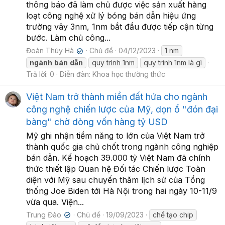
thông báo đã làm chủ được việc sản xuất hàng
loạt công nghệ xử lý bóng bán dẫn hiệu ứng
trường vây 3nm, 1nm bắt đầu được tiếp cận từng
bước. Làm chủ công...
Đoàn Thúy Hà
Chủ đề
04/12/2023
1 nm
✔
ngành
bán
dẫn
quy trình 1nm
quy trình 1nm là gì
Trả lời: 0
Diễn đàn:
Khoa học thường thức
Việt Nam trở thành miền đất hứa cho ngành
công nghệ chiến lược của Mỹ, dọn ổ "đón đại
bàng" chờ dòng vốn hàng tỷ USD
Mỹ ghi nhận tiềm năng to lớn của Việt Nam trở
thành quốc gia chủ chốt trong ngành công nghiệp
bán dẫn. Kế hoạch 39.000 tỷ Việt Nam đã chính
thức thiết lập Quan hệ Đối tác Chiến lược Toàn
diện với Mỹ sau chuyến thăm lịch sử của Tổng
thống Joe Biden tới Hà Nội trong hai ngày 10-11/9
vừa qua. Viện...
Trung Đào
Chủ đề
19/09/2023
chế tạo chip
✔