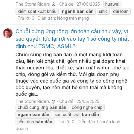
The Storm Riders
Chủ đề
27/06/2025
huawei
✔
kiểm soát xuất khẩu
ngành
bán
dẫn
smic
đài loan
Trả lời: 0
Diễn đàn:
Nóng trên mạng
Chuỗi cứng ứng rộng lớn toàn cầu như vậy, vì
sao quyền lực lại rơi vào tay 1 số công ty nhất
định như TSMC, ASML?
Chuỗi cung ứng bán dẫn là một mạng lưới toàn
cầu, liên kết chặt chẽ, gồm nhiều giai đoạn: khai
thác nguyên liệu, thiết kế, sản xuất wafer, chế tạo
chip, đóng gói và kiểm thử. Mỗi giai đoạn phụ
thuộc vào các quốc gia và công ty có công nghệ
độc quyền, tạo nên một hệ sinh thái mà không
quốc gia...
The Storm Riders
Chủ đề
25/05/2025
✔
chuỗi cung ứng
bán
dẫn
công nghệ chip
ngành
bán
dẫn
sản xuất chất
bán
dẫn
tiến trình
bán
dẫn
Trả lời: 0
Diễn đàn:
Làm ăn kinh
doanh