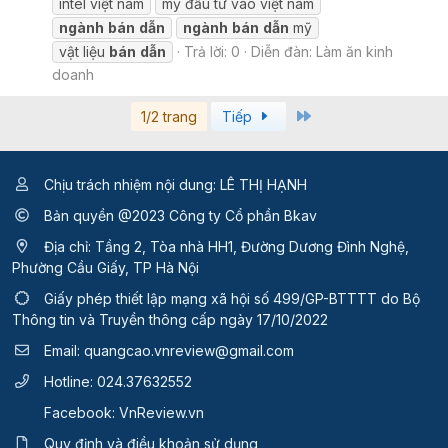
intel việt nam
mỹ đầu tư vào việt nam
ngành
bán
dẫn
ngành
bán
dẫn
mỹ
vật liệu
bán
dẫn
Trả lời: 0
Diễn đàn:
Làm ăn kinh
doanh
Last
1/2 trang
Tiếp
Chịu trách nhiệm nội dung: LÊ THỊ HẠNH
Bản quyền @2023 Công ty Cổ phần Bkav
Địa chỉ: Tầng 2, Tòa nhà HH1, Đường Dương Đình Nghệ,
Phường Cầu Giấy, TP Hà Nội
Giấy phép thiết lập mạng xã hội số 499/GP-BTTTT
do Bộ
Thông tin và Truyền thông cấp ngày 17/10/2022
Email:
quangcao.vnreview@gmail.com
Hotline:
024.37632552
Facebook:
VnReview.vn
Quy định và điều khoản sử dụng