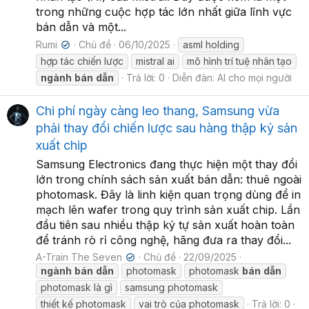
trong những cuộc hợp tác lớn nhất giữa lĩnh vực
bán dẫn và một...
Rumi
Chủ đề
06/10/2025
asml holding
✔
hợp tác chiến lược
mistral ai
mô hình trí tuệ nhân tạo
ngành
bán
dẫn
Trả lời: 0
Diễn đàn:
AI cho mọi người
Chi phí ngày càng leo thang, Samsung vừa
phải thay đổi chiến lược sau hàng thập kỷ sản
xuất chip
Samsung Electronics đang thực hiện một thay đổi
lớn trong chính sách sản xuất bán dẫn: thuê ngoài
photomask. Đây là linh kiện quan trọng dùng để in
mạch lên wafer trong quy trình sản xuất chip. Lần
đầu tiên sau nhiều thập kỷ tự sản xuất hoàn toàn
để tránh rò rỉ công nghệ, hãng đưa ra thay đổi...
A-Train The Seven
Chủ đề
22/09/2025
✔
ngành
bán
dẫn
photomask
photomask
bán
dẫn
photomask là gì
samsung photomask
thiết kế photomask
vai trò của photomask
Trả lời: 0