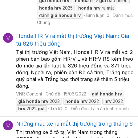
giá
honda
hrv
honda
hr-v
giá
bao nhiêu
honda
hrv
2025
honda
hrv
ra mắt
đánh
giá
honda
hrv
Bình luận: 0
Danh mục:
Chung
Honda HR-V ra mắt thị trường Việt Nam: Giá
V
từ 826 triệu đồng
Tại thị trường Việt Nam, Honda HR-V ra mắt với 2
phiên bản bao gồm HR-V L và HR-V RS kèm theo
đó mức giá lần lượt là 826 triệu đồng và 871 triệu
đồng. Ngoài ra, phiên bản Đỏ cá tính, Trắng ngọc
quý phái và Trắng bạc thời trang sẽ thêm 5 triệu
đồng.
VNR Content
Chủ đề
15/06/2022
giá
honda
hrv
giá
honda
hrv
2022
honda
hrv
2022
hrv
2022
hrv
2022
giá
Trả lời: 0
Diễn đàn:
Làm ăn kinh doanh
Những mẫu xe ra mắt thị trường trong tháng 6
V
Thị trường xe ô tô tại Việt Nam trong tháng