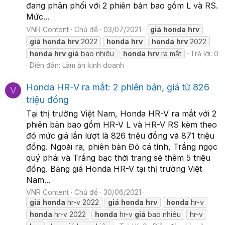
đang phân phối với 2 phiên bản bao gồm L và RS.
Mức...
VNR Content
Chủ đề
03/07/2021
giá
honda
hrv
giá
honda
hrv
2022
honda
hrv
honda
hrv
2022
honda
hrv
giá
bao nhiêu
honda
hrv
ra mắt
Trả lời: 0
Diễn đàn:
Làm ăn kinh doanh
Honda HR-V ra mắt: 2 phiên bản, giá từ 826
V
triệu đồng
Tại thị trường Việt Nam, Honda HR-V ra mắt với 2
phiên bản bao gồm HR-V L và HR-V RS kèm theo
đó mức giá lần lượt là 826 triệu đồng và 871 triệu
đồng. Ngoài ra, phiên bản Đỏ cá tính, Trắng ngọc
quý phái và Trắng bạc thời trang sẽ thêm 5 triệu
đồng. Bảng giá Honda HR-V tại thị trường Việt
Nam...
VNR Content
Chủ đề
30/06/2021
giá
honda
hr-v 2022
giá
honda
hrv
honda
hr-v
honda
hr-v 2022
honda
hr-v
giá
bao nhiêu
hr-v