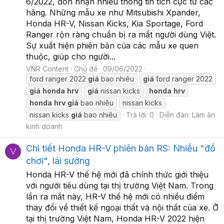
6/2022, đón nhận nhiều thông tin tích cực từ các
hãng. Những mẫu xe như Mitsubishi Xpander,
Honda HR-V, Nissan Kicks, Kia Sportage, Ford
Ranger rộn ràng chuẩn bị ra mắt người dùng Việt.
Sự xuất hiện phiên bản của các mẫu xe quen
thuộc, giúp cho người...
VNR Content
Chủ đề
09/06/2022
ford ranger 2022
giá
bao nhiêu
giá
ford ranger 2022
giá
honda
hrv
giá
nissan kicks
honda
hrv
honda
hrv
giá
bao nhiêu
nissan kicks
nissan kicks
giá
bao nhiêu
Trả lời: 0
Diễn đàn:
Làm ăn
kinh doanh
Chi tiết Honda HR-V phiên bản RS: Nhiều "đồ
V
chơi", lái sướng
Honda HR-V thế hệ mới đã chính thức giới thiệu
với người tiêu dùng tại thị trường Việt Nam. Trong
lần ra mắt này, HR-V thế hệ mới có nhiều điểm
thay đổi về thiết kế ngoại thất và nội thất của xe. Ở
tại thị trường Việt Nam, Honda HR-V 2022 hiện