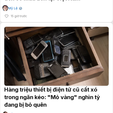
Mỹ Lệ
✔
15 giờ trước
Hàng triệu thiết bị điện tử cũ cất xó
trong ngăn kéo: "Mỏ vàng" nghìn tỷ
đang bị bỏ quên