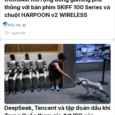
thông với bàn phím SKIFF 100 Series và
chuột HARPOON v2 WIRELESS
Kiều My
✔
1 giờ trước
DeepSeek, Tencent và tập đoàn dầu khí