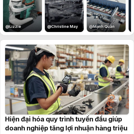
E
@
Lizzie
@
Christine May
@
Mạnh Quân
Hiện đại hóa quy trình tuyến đầu giúp
doanh nghiệp tăng lợi nhuận hàng triệu