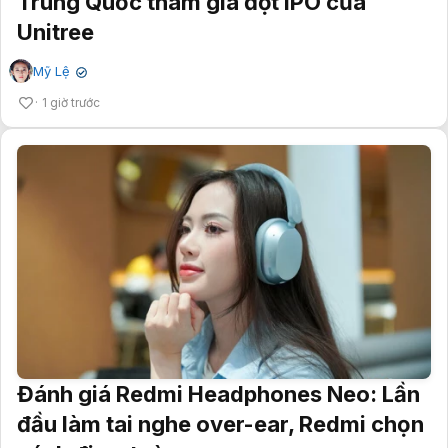
Trung Quốc tham gia đợt IPO của
Unitree
Mỹ Lệ
✔
1 giờ trước
Đánh giá Redmi Headphones Neo: Lần
đầu làm tai nghe over-ear, Redmi chọn