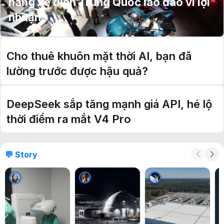
hãng xe điện Trung Quốc lao đao vì lợi
nhuận
Cho thuê khuôn mặt thời AI, bạn đã
lường trước được hậu quả?
DeepSeek sắp tăng mạnh giá API, hé lộ
thời điểm ra mắt V4 Pro
💬 Story