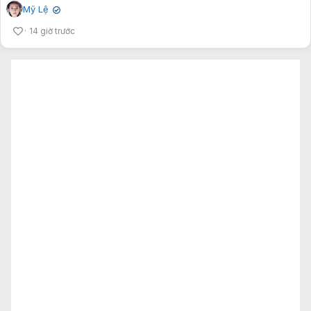
Mỹ Lệ
✔
14 giờ trước