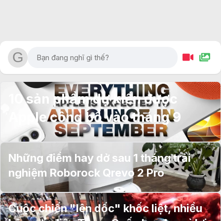
10 sản phẩm dự kiến được
Apple công bố vào tháng 9
Những điểm hay dở sau 1 tháng trải
nghiệm Roborock Qrevo 2 Pro
Cuộc chiến "lên dốc" khốc liệt, nhiều