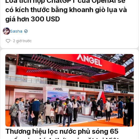
Loa tích hợp ChatGPT của OpenAI sẽ
có kích thước bằng khoanh giò lụa và
giá hơn 300 USD
Sasha
✔
2 giờ trước
Thương hiệu lọc nước phủ sóng 65