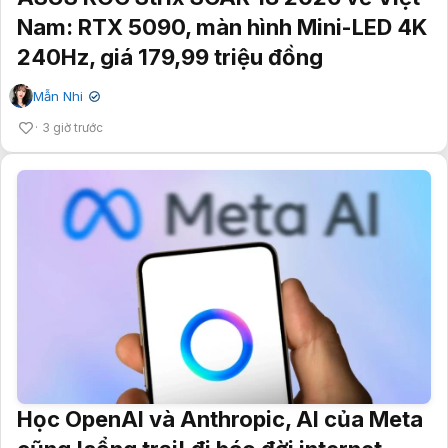
Nam: RTX 5090, màn hình Mini-LED 4K
240Hz, giá 179,99 triệu đồng
Mẫn Nhi
✔
3 giờ trước
Học OpenAI và Anthropic, AI của Meta