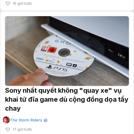
16 giờ trước
Sony nhất quyết không "quay xe" vụ
khai tử đĩa game dù cộng đồng dọa tẩy
chay
The Storm Riders
✔
17 giờ trước